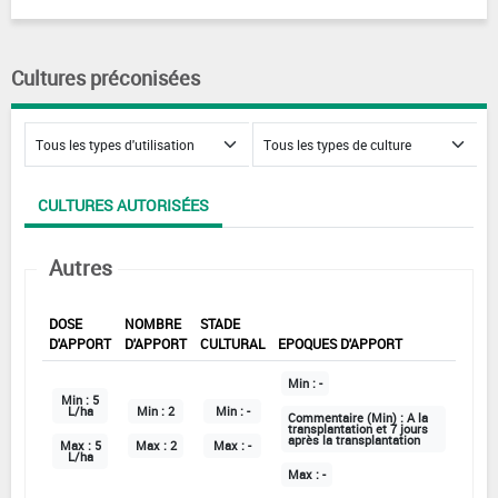
Cultures préconisées
CULTURES AUTORISÉES
Autres
DOSE
NOMBRE
STADE
D'APPORT
D'APPORT
CULTURAL
EPOQUES D'APPORT
Min :
-
Min :
5
L/ha
Min :
2
Min :
-
Commentaire (Min) :
A la
transplantation et 7 jours
après la transplantation
Max :
5
Max :
2
Max :
-
L/ha
Max :
-