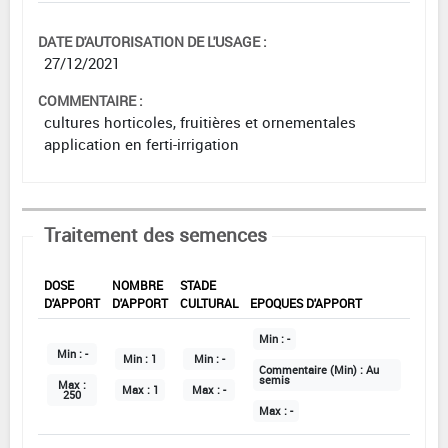
DATE D'AUTORISATION DE L'USAGE :
27/12/2021
COMMENTAIRE :
cultures horticoles, fruitières et ornementales
application en ferti-irrigation
Traitement des semences
DOSE
NOMBRE
STADE
D'APPORT
D'APPORT
CULTURAL
EPOQUES D'APPORT
Min :
-
Min :
-
Min :
1
Min :
-
Commentaire (Min) :
Au
semis
Max :
Max :
1
Max :
-
250
Max :
-