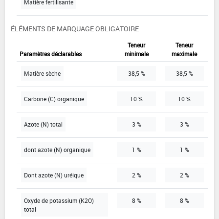
Matière fertilisante
ÉLÉMENTS DE MARQUAGE OBLIGATOIRE
Teneur
Teneur
Paramètres déclarables
minimale
maximale
Matière sèche
38,5 %
38,5 %
Carbone (C) organique
10 %
10 %
Azote (N) total
3 %
3 %
dont azote (N) organique
1 %
1 %
Dont azote (N) uréique
2 %
2 %
Oxyde de potassium (K2O)
8 %
8 %
total