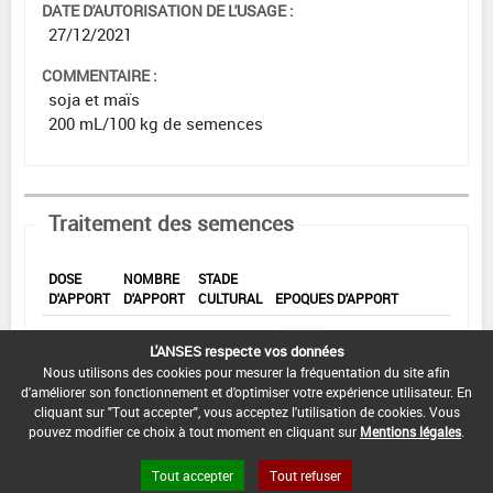
DATE D'AUTORISATION DE L'USAGE :
27/12/2021
COMMENTAIRE :
soja et maïs
200 mL/100 kg de semences
Traitement des semences
DOSE
NOMBRE
STADE
D'APPORT
D'APPORT
CULTURAL
EPOQUES D'APPORT
Min :
-
L'ANSES respecte vos données
Min :
-
Min :
1
Min :
-
Nous utilisons des cookies pour mesurer la fréquentation du site afin
Commentaire (Min) :
Au
semis
Max :
d'améliorer son fonctionnement et d'optimiser votre expérience utilisateur. En
Max :
1
Max :
-
100
cliquant sur "Tout accepter", vous acceptez l'utilisation de cookies. Vous
Max :
-
pouvez modifier ce choix à tout moment en cliquant sur
Mentions légales
.
Tout accepter
Tout refuser
DATE D'AUTORISATION DE L'USAGE :