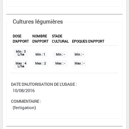
Cultures légumières
DOSE
NOMBRE
STADE
D'APPORT
D'APPORT
CULTURAL
EPOQUES D'APPORT
Min :
3
L/ha
Min :
1
Min :
-
Min :
-
Max :
4
Max :
2
Max :
-
Max :
-
L/ha
DATE D'AUTORISATION DE L'USAGE :
10/08/2016
COMMENTAIRE :
(fertigation)