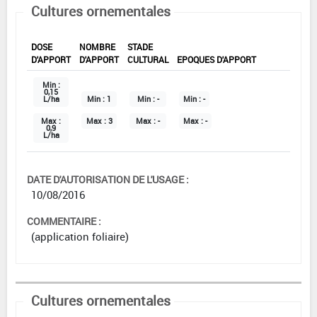
Cultures ornementales
DOSE
NOMBRE
STADE
D'APPORT
D'APPORT
CULTURAL
EPOQUES D'APPORT
Min :
0,15
L/ha
Min :
1
Min :
-
Min :
-
Max :
Max :
3
Max :
-
Max :
-
0,9
L/ha
DATE D'AUTORISATION DE L'USAGE :
10/08/2016
COMMENTAIRE :
(application foliaire)
Cultures ornementales