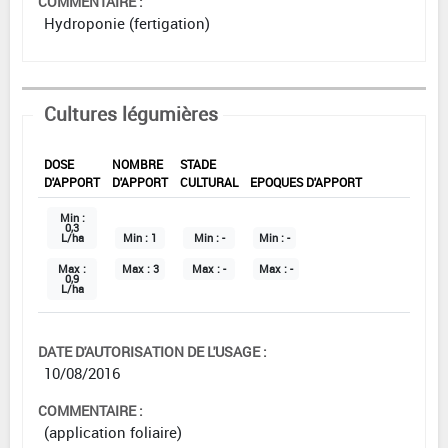
COMMENTAIRE :
Hydroponie (fertigation)
Cultures légumières
DOSE
NOMBRE
STADE
D'APPORT
D'APPORT
CULTURAL
EPOQUES D'APPORT
Min :
0,3
L/ha
Min :
1
Min :
-
Min :
-
Max :
Max :
3
Max :
-
Max :
-
0,9
L/ha
DATE D'AUTORISATION DE L'USAGE :
10/08/2016
COMMENTAIRE :
(application foliaire)