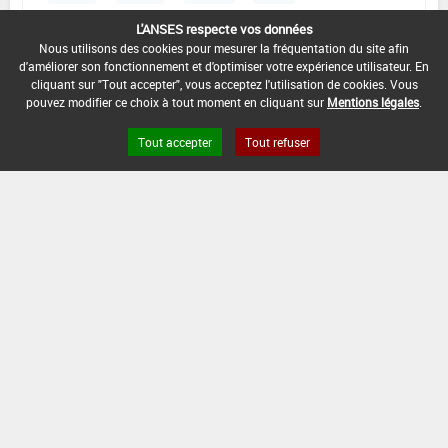
Max :
Max :
2
Max :
-
Max :
-
L'ANSES respecte vos données
0,3
L/ha
Nous utilisons des cookies pour mesurer la fréquentation du site afin
d'améliorer son fonctionnement et d'optimiser votre expérience utilisateur. En
cliquant sur "Tout accepter", vous acceptez l'utilisation de cookies. Vous
pouvez modifier ce choix à tout moment en cliquant sur
Mentions légales
.
DATE D'AUTORISATION DE L'USAGE :
10/08/2016
Tout accepter
Tout refuser
COMMENTAIRE :
(application foliaire)
Pépinière
DOSE
NOMBRE
STADE
D'APPORT
D'APPORT
CULTURAL
EPOQUES D'APPORT
Min :
0,15
L/ha
Min :
1
Min :
-
Min :
-
Max :
Max :
1
Max :
-
Max :
-
0,25