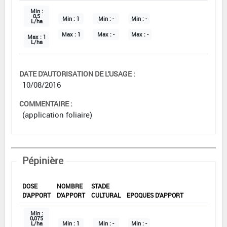
Min :
0,5
Min :
1
Min :
-
Min :
-
L/ha
Max :
1
Max :
-
Max :
-
Max :
1
L/ha
DATE D'AUTORISATION DE L'USAGE :
10/08/2016
COMMENTAIRE :
(application foliaire)
Pépinière
DOSE
NOMBRE
STADE
D'APPORT
D'APPORT
CULTURAL
EPOQUES D'APPORT
Min :
0,075
L/ha
Min :
1
Min :
-
Min :
-