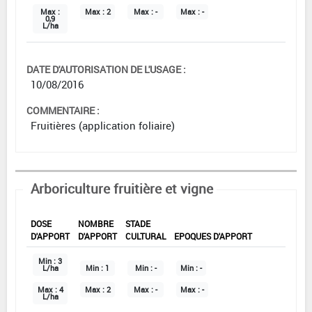
Max :
Max :
2
Max :
-
Max :
-
0,9
L/ha
DATE D'AUTORISATION DE L'USAGE :
10/08/2016
COMMENTAIRE :
Fruitières (application foliaire)
Arboriculture fruitière et vigne
DOSE
NOMBRE
STADE
D'APPORT
D'APPORT
CULTURAL
EPOQUES D'APPORT
Min :
3
L/ha
Min :
1
Min :
-
Min :
-
Max :
4
Max :
2
Max :
-
Max :
-
L/ha