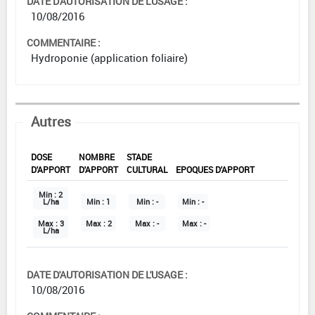
DATE D'AUTORISATION DE L'USAGE :
10/08/2016
COMMENTAIRE :
Hydroponie (application foliaire)
Autres
DOSE
NOMBRE
STADE
D'APPORT
D'APPORT
CULTURAL
EPOQUES D'APPORT
Min :
2
L/ha
Min :
1
Min :
-
Min :
-
Max :
3
Max :
2
Max :
-
Max :
-
L/ha
DATE D'AUTORISATION DE L'USAGE :
10/08/2016