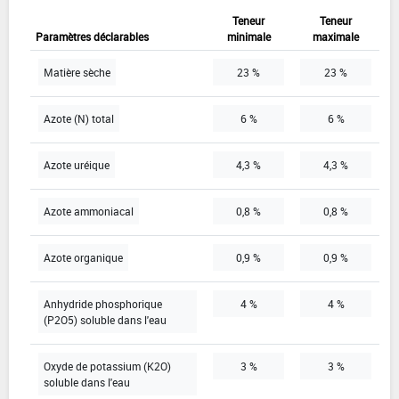
Teneur
Teneur
Paramètres déclarables
minimale
maximale
Matière sèche
23 %
23 %
Azote (N) total
6 %
6 %
Azote uréique
4,3 %
4,3 %
Azote ammoniacal
0,8 %
0,8 %
Azote organique
0,9 %
0,9 %
Anhydride phosphorique
4 %
4 %
(P2O5) soluble dans l'eau
Oxyde de potassium (K2O)
3 %
3 %
soluble dans l'eau