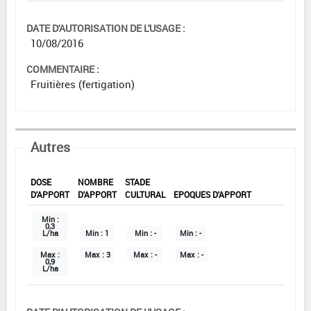
DATE D'AUTORISATION DE L'USAGE :
10/08/2016
COMMENTAIRE :
Fruitières (fertigation)
Autres
DOSE
NOMBRE
STADE
D'APPORT
D'APPORT
CULTURAL
EPOQUES D'APPORT
Min :
0,3
L/ha
Min :
1
Min :
-
Min :
-
Max :
Max :
3
Max :
-
Max :
-
0,9
L/ha