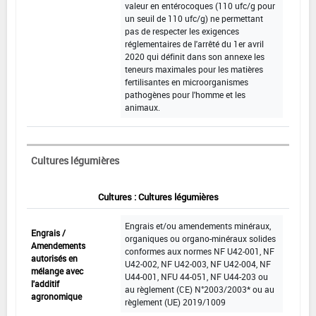
valeur en entérocoques (110 ufc/g pour
un seuil de 110 ufc/g) ne permettant
pas de respecter les exigences
réglementaires de l'arrêté du 1er avril
2020 qui définit dans son annexe les
teneurs maximales pour les matières
fertilisantes en microorganismes
pathogènes pour l'homme et les
animaux.
Cultures légumières
Cultures : Cultures légumières
Engrais et/ou amendements minéraux,
Engrais /
organiques ou organo-minéraux solides
Amendements
conformes aux normes NF U42-001, NF
autorisés en
U42-002, NF U42-003, NF U42-004, NF
mélange avec
U44-001, NFU 44-051, NF U44-203 ou
l'additif
au règlement (CE) N°2003/2003* ou au
agronomique
règlement (UE) 2019/1009