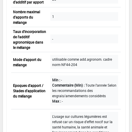
d'additif par apport
Nombre maximal
1
d'apports du
mélange
Taux d'incorporation
de l'additif
-
agronomique dans
le mélange
utilisable comme add.agronom. cadre
Mode d'apport du
norm NF44-204
mélange
Min :
-
Commentaire (Min) :
Toute l'année Selon
Epoques d'apport /
les recommandations des
Stades d'application
engrais/amendements considérés
du mélange
Max :
-
L'usage sur cultures légumières est
refusé car un risque d'effet nocif sur la
santé humaine, la santé animale et