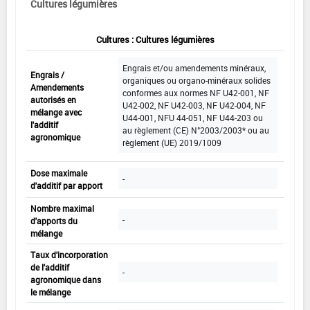
Cultures légumières
Cultures : Cultures légumières
Engrais et/ou amendements minéraux,
Engrais /
organiques ou organo-minéraux solides
Amendements
conformes aux normes NF U42-001, NF
autorisés en
U42-002, NF U42-003, NF U42-004, NF
mélange avec
U44-001, NFU 44-051, NF U44-203 ou
l'additif
au règlement (CE) N°2003/2003* ou au
agronomique
règlement (UE) 2019/1009
Dose maximale
-
d'additif par apport
Nombre maximal
-
d'apports du
mélange
Taux d'incorporation
de l'additif
-
agronomique dans
le mélange