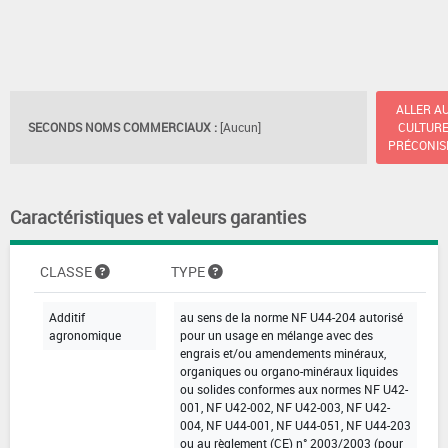
ALLER A
SECONDS NOMS COMMERCIAUX :
[Aucun]
CULTUR
PRÉCONIS
Caractéristiques et valeurs garanties
CLASSE
TYPE
Additif
au sens de la norme NF U44-204 autorisé
agronomique
pour un usage en mélange avec des
engrais et/ou amendements minéraux,
organiques ou organo-minéraux liquides
ou solides conformes aux normes NF U42-
001, NF U42-002, NF U42-003, NF U42-
004, NF U44-001, NF U44-051, NF U44-203
ou au règlement (CE) n° 2003/2003 (pour