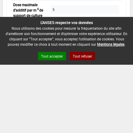
Dose maximale
5
3
d'additif par m
de
support de culture
L'ANSES respecte vos données
Nombre maximal
Nous utilisons des cookies pour mesurer la fréquentation du site afin
1
d'apports du
d'améliorer son fonctionnement et d'optimiser votre expérience utilisateur. En
mélange
cliquant sur "Tout accepter", vous acceptez l'utilisation de cookies. Vous
pouvez modifier ce choix à tout moment en cliquant sur
Mentions légales
.
utilisable comme add.agronom. cadre
Mode d'apport du
norm NF44-204
mélange
Tout accepter
Tout refuser
Min :
-
Epoques d'apport /
Commentaire (Min) :
Plantation, semis,
Stades d'application
rempotage
du mélange
Max :
-
L'usage sur cultures légumières est
refusé car un risque d'effet nocif sur la
santé humaine, la santé animale et
l'environnement dans les conditions
d'emploi prescrites ne peut être exclu, la
valeur en entérocoques (110 ufc/g) ne
permettant pas de respecter les