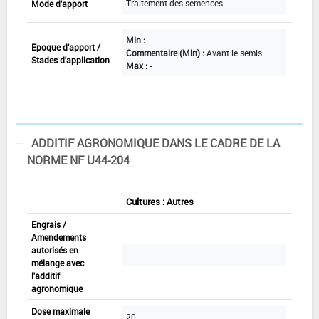
Traitement des semences
Mode d'apport
Min :
-
Epoque d'apport /
Commentaire (Min) :
Avant le semis
Stades d'application
Max :
-
ADDITIF AGRONOMIQUE DANS LE CADRE DE LA
NORME NF U44-204
Autres
Cultures : Autres
Engrais /
Amendements
autorisés en
-
mélange avec
l'additif
agronomique
Dose maximale
20