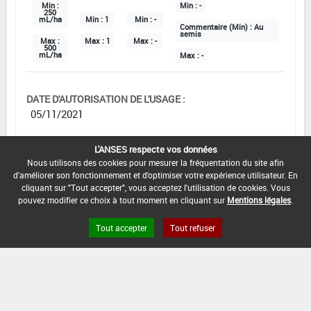
Min :
Min :
-
250
mL/ha
Min :
1
Min :
-
Commentaire (Min) :
Au
semis
Max :
Max :
1
Max :
-
500
mL/ha
Max :
-
DATE D'AUTORISATION DE L'USAGE :
05/11/2021
COMMENTAIRE :
L'ANSES respecte vos données
Luzerne
Nous utilisons des cookies pour mesurer la fréquentation du site afin
1 L/100 kg de semences
d'améliorer son fonctionnement et d'optimiser votre expérience utilisateur. En
(soit 250 à 500 mL/ha)
cliquant sur "Tout accepter", vous acceptez l'utilisation de cookies. Vous
pouvez modifier ce choix à tout moment en cliquant sur
Mentions légales
.
Tout accepter
Tout refuser