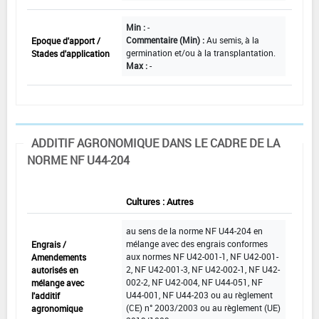
Min :
-
Commentaire (Min) :
Au semis, à la
Epoque d'apport /
germination et/ou à la transplantation.
Stades d'application
Max :
-
ADDITIF AGRONOMIQUE DANS LE CADRE DE LA
NORME NF U44-204
Autres
Cultures : Autres
au sens de la norme NF U44-204 en
mélange avec des engrais conformes
Engrais /
aux normes NF U42-001-1, NF U42-001-
Amendements
2, NF U42-001-3, NF U42-002-1, NF U42-
autorisés en
002-2, NF U42-004, NF U44-051, NF
mélange avec
U44-001, NF U44-203 ou au règlement
l'additif
(CE) n° 2003/2003 ou au règlement (UE)
agronomique