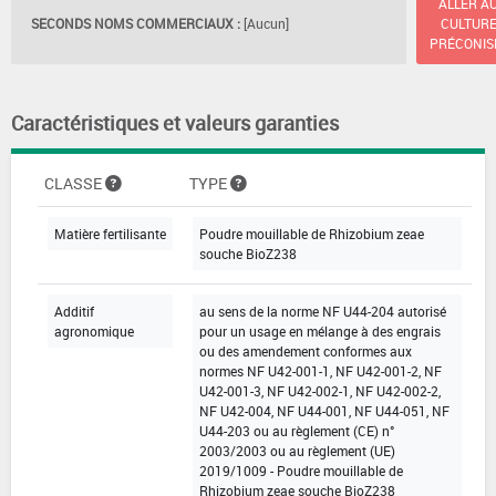
ALLER A
SECONDS NOMS COMMERCIAUX :
[Aucun]
CULTUR
PRÉCONIS
Caractéristiques et valeurs garanties
CLASSE
TYPE
Matière fertilisante
Poudre mouillable de Rhizobium zeae
souche BioZ238
Additif
au sens de la norme NF U44-204 autorisé
agronomique
pour un usage en mélange à des engrais
ou des amendement conformes aux
normes NF U42-001-1, NF U42-001-2, NF
U42-001-3, NF U42-002-1, NF U42-002-2,
NF U42-004, NF U44-001, NF U44-051, NF
U44-203 ou au règlement (CE) n°
2003/2003 ou au règlement (UE)
2019/1009 - Poudre mouillable de
Rhizobium zeae souche BioZ238