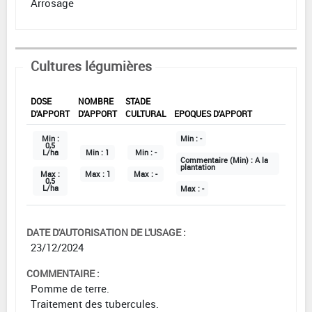
Arrosage
Cultures légumières
DOSE
NOMBRE
STADE
D'APPORT
D'APPORT
CULTURAL
EPOQUES D'APPORT
Min :
Min :
-
0,5
L/ha
Min :
1
Min :
-
Commentaire (Min) :
A la
plantation
Max :
Max :
1
Max :
-
0,5
L/ha
Max :
-
DATE D'AUTORISATION DE L'USAGE :
23/12/2024
COMMENTAIRE :
Pomme de terre.
Traitement des tubercules.