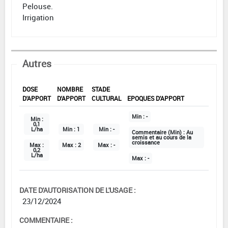
Pelouse.
Irrigation
Autres
DOSE
NOMBRE
STADE
D'APPORT
D'APPORT
CULTURAL
EPOQUES D'APPORT
Min :
-
Min :
0,1
L/ha
Min :
1
Min :
-
Commentaire (Min) :
Au
semis et au cours de la
croissance
Max :
Max :
2
Max :
-
0,2
L/ha
Max :
-
DATE D'AUTORISATION DE L'USAGE :
23/12/2024
COMMENTAIRE :