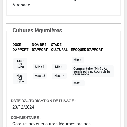
Arrosage
Cultures légumières
DOSE
NOMBRE
STADE
D'APPORT
D'APPORT
CULTURAL
EPOQUES D'APPORT
Min :
-
Min :
0,35
L/ha
Min :
1
Min :
-
Commentaire (Min) :
Au
semis puis au cours de la
croissance
Max :
Max :
3
Max :
-
0,5
L/ha
Max :
-
DATE D'AUTORISATION DE L'USAGE :
23/12/2024
COMMENTAIRE :
Carotte, navet et autres légumes racines.