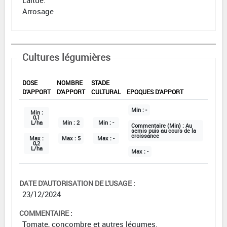
Arrosage
Cultures légumières
DOSE
NOMBRE
STADE
D'APPORT
D'APPORT
CULTURAL
EPOQUES D'APPORT
Min :
-
Min :
0,1
L/ha
Min :
2
Min :
-
Commentaire (Min) :
Au
semis puis au cours de la
croissance
Max :
Max :
5
Max :
-
0,2
L/ha
Max :
-
DATE D'AUTORISATION DE L'USAGE :
23/12/2024
COMMENTAIRE :
Tomate, concombre et autres légumes.