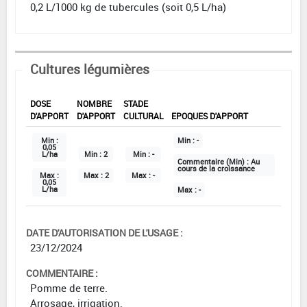
0,2 L/1000 kg de tubercules (soit 0,5 L/ha)
Cultures légumières
DOSE
NOMBRE
STADE
D'APPORT
D'APPORT
CULTURAL
EPOQUES D'APPORT
Min :
Min :
-
0,05
L/ha
Min :
2
Min :
-
Commentaire (Min) :
Au
cours de la croissance
Max :
Max :
2
Max :
-
0,05
L/ha
Max :
-
DATE D'AUTORISATION DE L'USAGE :
23/12/2024
COMMENTAIRE :
Pomme de terre.
Arrosage, irrigation.