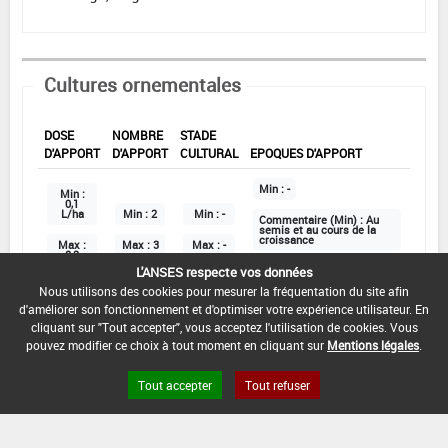
Cultures ornementales
DOSE
NOMBRE
STADE
D'APPORT
D'APPORT
CULTURAL
EPOQUES D'APPORT
Min :
-
Min :
0,1
L/ha
Min :
2
Min :
-
Commentaire (Min) :
Au
semis et au cours de la
croissance
Max :
Max :
3
Max :
-
0,2
L/ha
L'ANSES respecte vos données
Max :
-
Nous utilisons des cookies pour mesurer la fréquentation du site afin
d'améliorer son fonctionnement et d'optimiser votre expérience utilisateur. En
cliquant sur "Tout accepter", vous acceptez l'utilisation de cookies. Vous
DATE D'AUTORISATION DE L'USAGE :
pouvez modifier ce choix à tout moment en cliquant sur
Mentions légales
.
23/12/2024
Tout accepter
Tout refuser
COMMENTAIRE :
Arrosage