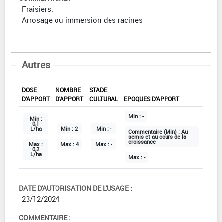
Fraisiers.
Arrosage ou immersion des racines
Autres
DOSE
NOMBRE
STADE
D'APPORT
D'APPORT
CULTURAL
EPOQUES D'APPORT
Min :
-
Min :
0,1
L/ha
Min :
2
Min :
-
Commentaire (Min) :
Au
semis et au cours de la
croissance
Max :
Max :
4
Max :
-
0,2
L/ha
Max :
-
DATE D'AUTORISATION DE L'USAGE :
23/12/2024
COMMENTAIRE :