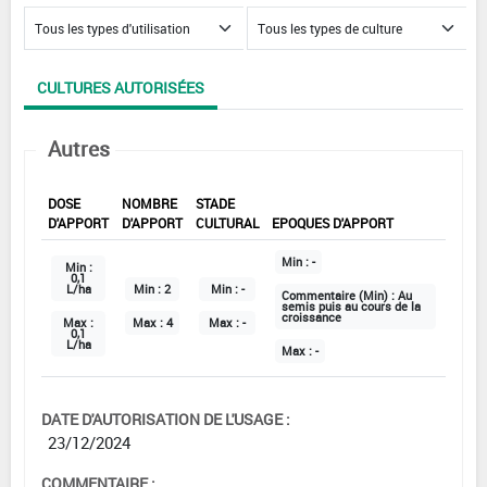
CULTURES AUTORISÉES
Autres
DOSE
NOMBRE
STADE
D'APPORT
D'APPORT
CULTURAL
EPOQUES D'APPORT
Min :
-
Min :
0,1
L/ha
Min :
2
Min :
-
Commentaire (Min) :
Au
semis puis au cours de la
croissance
Max :
Max :
4
Max :
-
0,1
L/ha
Max :
-
DATE D'AUTORISATION DE L'USAGE :
23/12/2024
COMMENTAIRE :