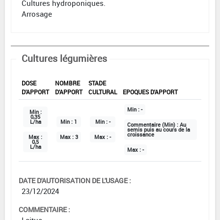
Cultures hydroponiques.
Arrosage
Cultures légumières
DOSE
NOMBRE
STADE
D'APPORT
D'APPORT
CULTURAL
EPOQUES D'APPORT
Min :
-
Min :
0,35
L/ha
Min :
1
Min :
-
Commentaire (Min) :
Au
semis puis au cours de la
croissance
Max :
Max :
3
Max :
-
0,5
L/ha
Max :
-
DATE D'AUTORISATION DE L'USAGE :
23/12/2024
COMMENTAIRE :
Laitue.