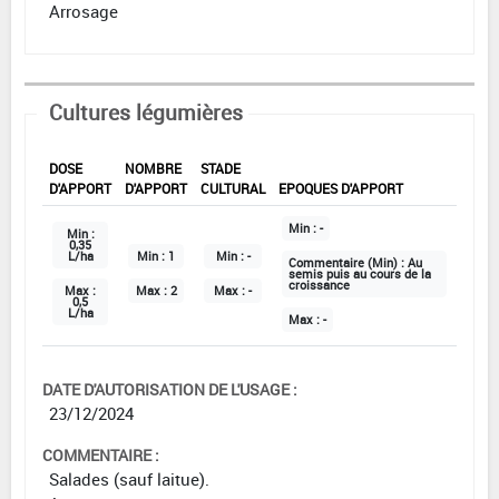
Arrosage
Cultures légumières
DOSE
NOMBRE
STADE
D'APPORT
D'APPORT
CULTURAL
EPOQUES D'APPORT
Min :
-
Min :
0,35
L/ha
Min :
1
Min :
-
Commentaire (Min) :
Au
semis puis au cours de la
croissance
Max :
Max :
2
Max :
-
0,5
L/ha
Max :
-
DATE D'AUTORISATION DE L'USAGE :
23/12/2024
COMMENTAIRE :
Salades (sauf laitue).