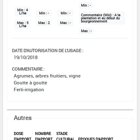
Min :
-
Min :
4
L/ha
Min :
-
Min :
-
Commentaire (Min) :
A la
plantation et au début du
bourgeonnement
Max :
5
Max :
2
Max :
-
L/ha
Max :
-
DATE D'AUTORISATION DE L'USAGE :
19/10/2018
COMMENTAIRE :
Agrumes, arbres fruitiers, vigne
Goutte à goutte
Ferti-irrigation
Autres
DOSE
NOMBRE
STADE
D'APPORT
D'APPORT
CULTURAL
EPOQUES D'APPORT