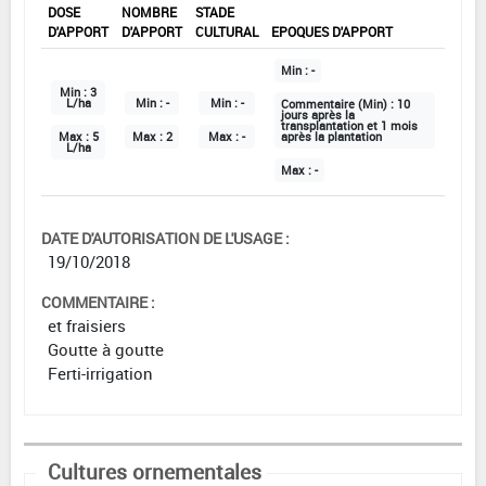
DOSE
NOMBRE
STADE
D'APPORT
D'APPORT
CULTURAL
EPOQUES D'APPORT
Min :
-
Min :
3
L/ha
Min :
-
Min :
-
Commentaire (Min) :
10
jours après la
transplantation et 1 mois
Max :
5
Max :
2
Max :
-
après la plantation
L/ha
Max :
-
DATE D'AUTORISATION DE L'USAGE :
19/10/2018
COMMENTAIRE :
et fraisiers
Goutte à goutte
Ferti-irrigation
Cultures ornementales