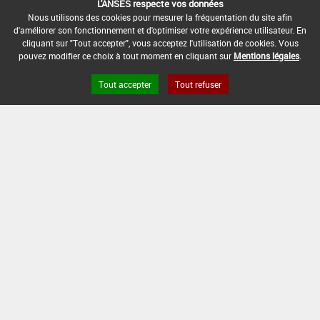
L'ANSES respecte vos données
DOSE
NOMBRE
STADE
Nous utilisons des cookies pour mesurer la fréquentation du site afin
D'APPORT
D'APPORT
CULTURAL
EPOQUES D'APPORT
d'améliorer son fonctionnement et d'optimiser votre expérience utilisateur. En
cliquant sur "Tout accepter", vous acceptez l'utilisation de cookies. Vous
Min :
-
pouvez modifier ce choix à tout moment en cliquant sur
Mentions légales
.
Min :
5
L/ha
Min :
-
Min :
-
Commentaire (Min) :
Pendant la phase de
Tout accepter
Tout refuser
croissance finale d'hiver et
Max :
5
Max :
2
Max :
-
de printemps
L/ha
Max :
-
DATE D'AUTORISATION DE L'USAGE :
19/10/2018
COMMENTAIRE :
Bananier et fruits exotiques
Goutte à goutte
Ferti-irrigation