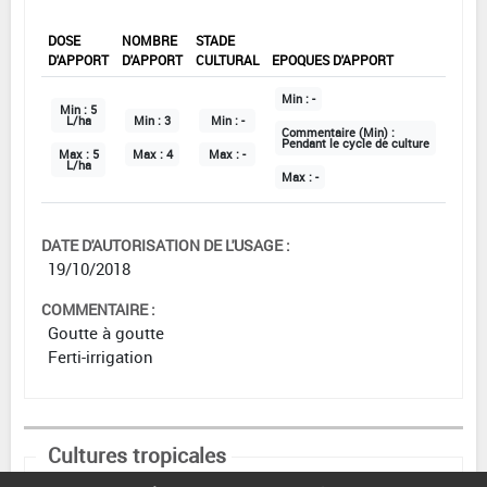
DOSE
NOMBRE
STADE
D'APPORT
D'APPORT
CULTURAL
EPOQUES D'APPORT
Min :
-
Min :
5
L/ha
Min :
3
Min :
-
Commentaire (Min) :
Pendant le cycle de culture
Max :
5
Max :
4
Max :
-
L/ha
Max :
-
DATE D'AUTORISATION DE L'USAGE :
19/10/2018
COMMENTAIRE :
Goutte à goutte
Ferti-irrigation
Cultures tropicales