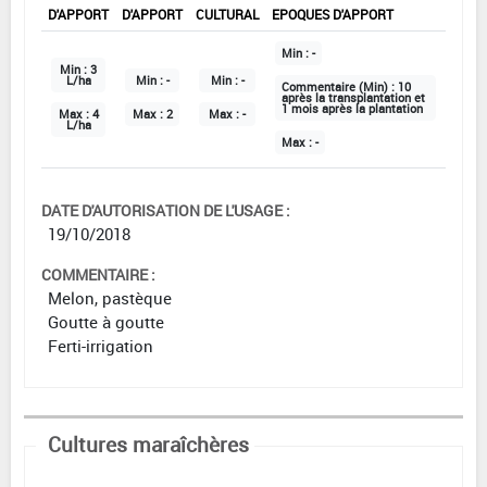
D'APPORT
D'APPORT
CULTURAL
EPOQUES D'APPORT
Min :
-
Min :
3
L/ha
Min :
-
Min :
-
Commentaire (Min) :
10
après la transplantation et
1 mois après la plantation
Max :
4
Max :
2
Max :
-
L/ha
Max :
-
DATE D'AUTORISATION DE L'USAGE :
19/10/2018
COMMENTAIRE :
Melon, pastèque
Goutte à goutte
Ferti-irrigation
Cultures maraîchères