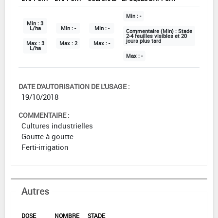
Min :
-
Min :
3
L/ha
Min :
-
Min :
-
Commentaire (Min) :
Stade
2-4 feuilles visibles et 20
jours plus tard
Max :
3
Max :
2
Max :
-
L/ha
Max :
-
DATE D'AUTORISATION DE L'USAGE :
19/10/2018
COMMENTAIRE :
Cultures industrielles
Goutte à goutte
Ferti-irrigation
Autres
DOSE
NOMBRE
STADE