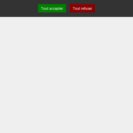
D'APPORT
D'APPORT
CULTURAL
EPOQUES D'APPORT
Tout accepter
Tout refuser
Min :
-
Min :
-
Min :
1
Min :
-
Commentaire (Min) :
Au
semis
Max :
3
Max :
1
Max :
-
L/ha
Max :
-
DATE D'AUTORISATION DE L'USAGE :
07/07/2023
COMMENTAIRE :
En mélange avec les semences