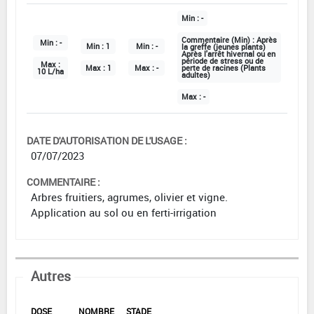
Min :
-
Commentaire (Min) :
Après
Min :
-
Min :
1
Min :
-
la greffe (jeunes plants)
Après l'arrêt hivernal ou en
période de stress ou de
Max :
Max :
1
Max :
-
perte de racines (Plants
10 L/ha
adultes)
Max :
-
DATE D'AUTORISATION DE L'USAGE :
07/07/2023
COMMENTAIRE :
Arbres fruitiers, agrumes, olivier et vigne.
Application au sol ou en ferti-irrigation
Autres
DOSE
NOMBRE
STADE