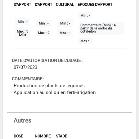
D'APPORT
D'APPORT
CULTURAL
EPOQUES D'APPORT
Min :
-
Min :
-
Min :
-
Min :
-
Commentaire (Min) :
A
partir de la sortie du
Max :
3
cotylédon
Max :
2
Max :
-
L/ha
Max :
-
DATE D'AUTORISATION DE L'USAGE :
07/07/2023
COMMENTAIRE :
Production de plants de légumes
Application au sol ou en ferti-irrigation
Autres
DOSE
NOMBRE
STADE