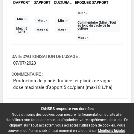
D'APPORT
D'APPORT
CULTURAL
EPOQUES D'APPORT
Min :
-
Min :
-
Min :
-
Min :
-
Commentaire (Min) :
Tout
au long du cycle de la
Max :
8
culture
Max :
4
Max :
-
L/ha
Max :
-
DATE D'AUTORISATION DE L'USAGE :
07/07/2023
COMMENTAIRE :
Production de plants fruitiers et plants de vigne
dose maximale d'apport 5 cc/plant (maxi 8 L/ha)
L'ANSES respecte vos données
Grandes cultures
Nous utilisons des cookies pour mesurer la fréquentation du site afin
d'améliorer son fonctionnement et d'optimiser votre expérience utilisateur. En
cliquant sur "Tout accepter", vous acceptez l'utilisation de cookies. Vous
DOSE
NOMBRE
STADE
pouvez modifier ce choix à tout moment en cliquant sur
Mentions légales
.