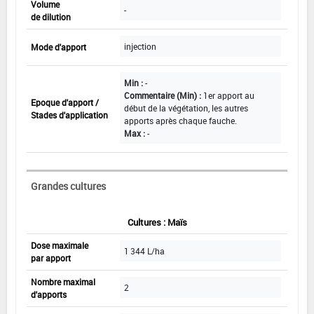
Volume
-
de dilution
injection
Mode d'apport
Min :
-
Commentaire (Min) :
1er apport au
Epoque d'apport /
début de la végétation, les autres
Stades d'application
apports après chaque fauche.
Max :
-
Grandes cultures
Cultures : Maïs
Dose maximale
1 344 L/ha
par apport
Nombre maximal
2
d'apports