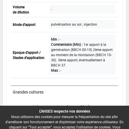
Volume
-
de dilution
pulvérisation au sol , injection
Mode d'apport
Min :
-
Commentaire (Min) :
1er apport à la
germination (BBCH 00-10) 2ème apport
Epoque d'apport /
au moment de la montaison (BBCH 10-
Stades d'application
30). 3ème apport, éventuellement à
BBCH 37.
Max :
-
Grandes cultures
Cultures : grandes cultures : oléagineux
L'ANSES respecte vos données
Dose maximale
Nous utilisons des cookies pour mesurer la fréquentation du site afin
1 398 L/ha
par apport
d'améliorer son fonctionnement et d'optimiser votre expérience utilisateur. En
cliquant sur "Tout accepter", vous acceptez l'utilisation de cookies. Vous