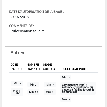
DATE D'AUTORISATION DE L'USAGE :
27/07/2018
COMMENTAIRE :
Pulvérisation foliaire
Autres
DOSE
NOMBRE
STADE
D'APPORT
D'APPORT
CULTURAL
EPOQUES D'APPORT
Min :
-
Min :
-
Min :
-
Min :
-
Commentaire (Min) :
Automne et printemps, du
stade 2-3 feuilles jusqu'à la
Max :
1
Max :
2
Max :
-
fin du tallage
L/ha
Max :
-