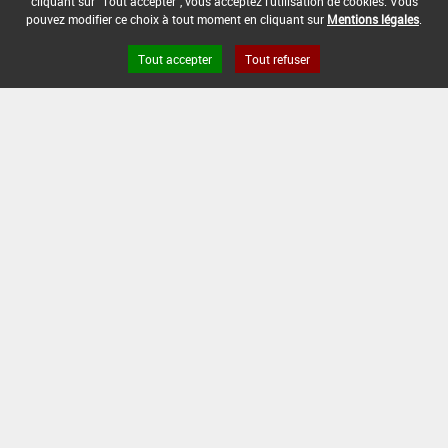
cliquant sur "Tout accepter", vous acceptez l'utilisation de cookies. Vous
27/07/2018
pouvez modifier ce choix à tout moment en cliquant sur
Mentions légales
.
COMMENTAIRE :
Tout accepter
Tout refuser
Pulvérisation foliaire
Version du produit : v 2.0