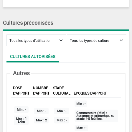
Cultures préconisées
CULTURES AUTORISÉES
Autres
DOSE
NOMBRE
STADE
D'APPORT
D'APPORT
CULTURAL
EPOQUES D'APPORT
Min :
-
Min :
-
Min :
-
Min :
-
Commentaire (Min) :
Automne et printemps, au
Max :
1
stade 4-5 feuilles.
Max :
2
Max :
-
L/ha
Max :
-