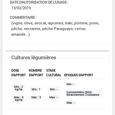
DATE D'AUTORISATION DE L'USAGE :
13/02/2019
COMMENTAIRE :
(vigne, olive, avocat, agrumes, kaki, pomme, poire,
pêche, nectarine, pêche Paraguayo, cerise,
amande...)
Cultures légumières
DOSE
NOMBRE
STADE
D'APPORT
D'APPORT
CULTURAL
EPOQUES D'APPORT
Min :
-
Min :
2
kg/ha
Min :
1
Min :
-
Commentaire (Min) :
Enracinement Croissance
Max :
6
Max :
3
Max :
-
kg/ha
Max :
-