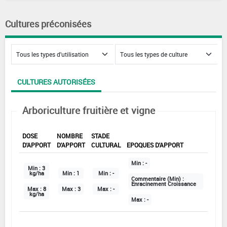
Cultures préconisées
CULTURES AUTORISÉES
Arboriculture fruitière et vigne
DOSE
NOMBRE
STADE
D'APPORT
D'APPORT
CULTURAL
EPOQUES D'APPORT
Min :
-
Min :
3
kg/ha
Min :
1
Min :
-
Commentaire (Min) :
Enracinement Croissance
Max :
8
Max :
3
Max :
-
kg/ha
Max :
-