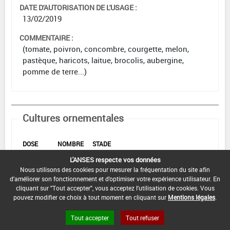
DATE D'AUTORISATION DE L'USAGE :
13/02/2019
COMMENTAIRE :
(tomate, poivron, concombre, courgette, melon,
pastèque, haricots, laitue, brocolis, aubergine,
pomme de terre...)
Cultures ornementales
DOSE
NOMBRE
STADE
D'APPORT
D'APPORT
CULTURAL
EPOQUES D'APPORT
L'ANSES respecte vos données
Nous utilisons des cookies pour mesurer la fréquentation du site afin
Min :
-
Min :
d'améliorer son fonctionnement et d'optimiser votre expérience utilisateur. En
17
kg/ha
Min :
2
Min :
-
cliquant sur "Tout accepter", vous acceptez l'utilisation de cookies. Vous
Commentaire (Min) :
Démarrer une semaine
pouvez modifier ce choix à tout moment en cliquant sur
Mentions légales
.
après la plantation
Max :
Max :
2
Max :
-
30
kg/ha
Max :
-
Tout accepter
Tout refuser