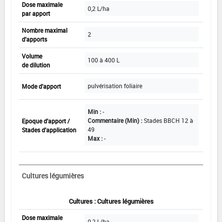
Dose maximale
0,2 L/ha
par apport
Nombre maximal
2
d'apports
Volume
100 à 400 L
de dilution
pulvérisation foliaire
Mode d'apport
Min :
-
Commentaire (Min) :
Stades BBCH 12 à
Epoque d'apport /
49
Stades d'application
Max :
-
Cultures légumières
Cultures : Cultures légumières
Dose maximale
0,2 L/ha