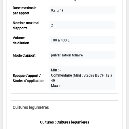
Dose maximale
0,2 L/ha
par apport
Nombre maximal
2
d'apports
Volume
100 à 400 L
de dilution
pulvérisation foliaire
Mode d'apport
Min :
-
Commentaire (Min) :
Stades BBCH 12 à
Epoque d'apport /
49
Stades d'application
Max :
-
Cultures légumières
Cultures : Cultures légumières