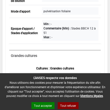
de dilution
pulvérisation foliaire
Mode d'apport
Min :
-
Commentaire (Min) :
Stades BBCH 12 à
Epoque d'apport /
51
Stades d'application
Max :
-
Grandes cultures
Cultures : Grandes cultures
Dose maximale
L'ANSES respecte vos données
0,2 L/ha
par apport
Nous utilisons des cookies pour mesurer la fréquentation du site afin
d'améliorer son fonctionnement et d'optimiser votre expérience utilisateur. En
Nombre maximal
2
cliquant sur "Tout accepter", vous acceptez l'utilisation de cookies. Vous
d'apports
pouvez modifier ce choix à tout moment en cliquant sur
Mentions légales
.
Volume
100 à 400 L
Tout accepter
Tout refuser
de dilution