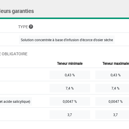
leurs garanties
TYPE
Solution concentrée à base d'infusion d'écorce d'osier sèche
 OBLIGATOIRE
Teneur minimale
Teneur maximale
0,43 %
0,43 %
7,4 %
7,4 %
et acide salicylique)
0,0047 %
0,0047 %
3,7
3,7