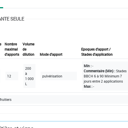
ANTE SEULE
e
Nombre
Volume
maximal
de
Epoques d'apport /
d'apports
dilution
Mode d'apport
Stades d'application
Min :
-
200
Commentaire (Min) :
Stades
à
12
pulvérisation
BBCH 6 à 90 Minimum 7
1 000
jours entre 2 applications
L
Max :
-
fruitiers