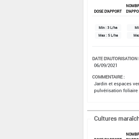
NOMB
DOSE D'APPORT
D'APPO
Min :
3 L/ha
Mi
Max :
5 L/ha
Ma
DATE D'AUTORISATION D
06/09/2021
COMMENTAIRE :
Jardin et espaces ver
pulvérisation foliaire
Cultures maraîc
NOMB