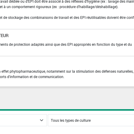
ravail dédiée ou d'EPI doit être associé à des réflexes d'hygiène (ex : lavage des main
 et à un comportement rigoureux (ex : procédure d'habillage/déshabillage).
et de stockage des combinaisons de travail et des EPI réutilisables doivent être con
TEUR
ments de protection adaptés ainsi que des EPI appropriés en fonction du type et du
n
 effet phytopharmaceutique, notamment sur la stimulation des défenses naturelles,
pports d'information et de communication.