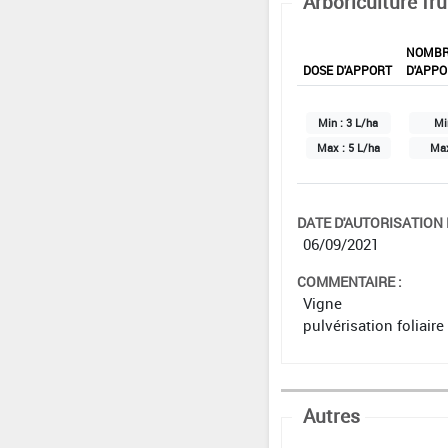
Arboriculture fru
NOMB
DOSE D'APPORT
D'APPO
Min :
3 L/ha
Mi
Max :
5 L/ha
Ma
DATE D'AUTORISATION D
06/09/2021
COMMENTAIRE :
Vigne
pulvérisation foliaire
Autres