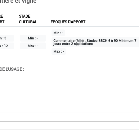
itière et vigne
RE
STADE
RT
CULTURAL
EPOQUES D'APPORT
Min :
-
n :
3
Min :
-
Commentaire (Min) :
Stades BBCH 6 à 90 Minimum 7
jours entre 2 applications
x :
12
Max :
-
Max :
-
E L'USAGE :