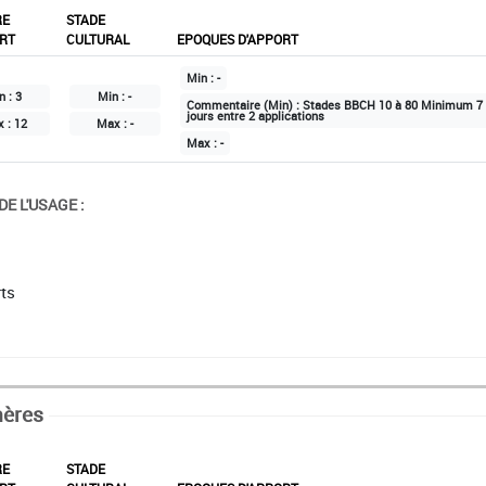
RE
STADE
RT
CULTURAL
EPOQUES D'APPORT
Min :
-
n :
3
Min :
-
Commentaire (Min) :
Stades BBCH 10 à 80 Minimum 7
jours entre 2 applications
x :
12
Max :
-
Max :
-
E L'USAGE :
ts
hères
RE
STADE