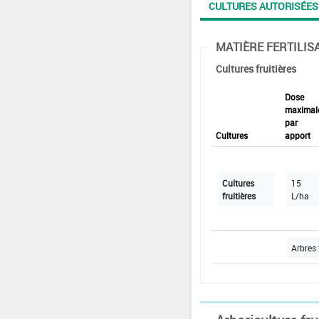
CULTURES AUTORISÉES
MATIÈRE FERTILIS
Cultures fruitières
Dose
maximal
par
Cultures
apport
Cultures
15
fruitières
L/ha
Arbres 