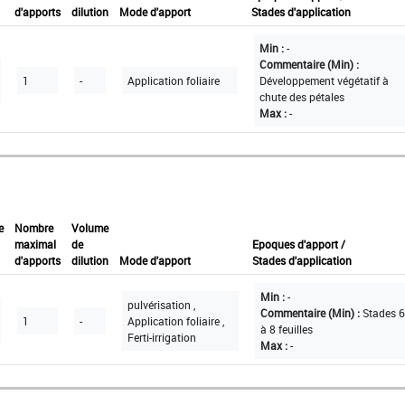
d'apports
dilution
Mode d'apport
Stades d'application
Min :
-
Commentaire (Min) :
1
-
Application foliaire
Développement végétatif à
chute des pétales
Max :
-
e
Nombre
Volume
maximal
de
Epoques d'apport /
d'apports
dilution
Mode d'apport
Stades d'application
Min :
-
pulvérisation ,
Commentaire (Min) :
Stades 6
1
-
Application foliaire ,
à 8 feuilles
Ferti-irrigation
Max :
-