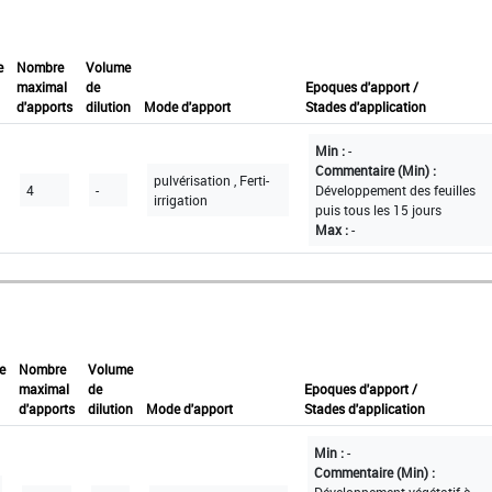
e
Nombre
Volume
maximal
de
Epoques d'apport /
d'apports
dilution
Mode d'apport
Stades d'application
Min :
-
Commentaire (Min) :
pulvérisation , Ferti-
4
-
Développement des feuilles
irrigation
puis tous les 15 jours
Max :
-
e
Nombre
Volume
maximal
de
Epoques d'apport /
d'apports
dilution
Mode d'apport
Stades d'application
Min :
-
Commentaire (Min) :