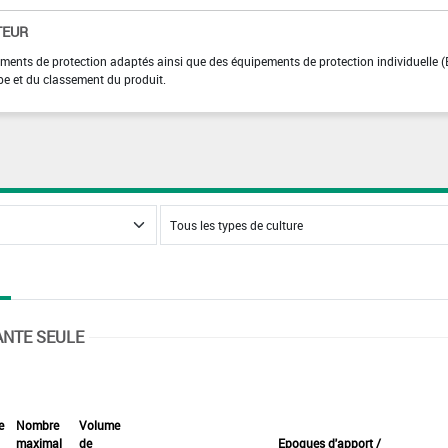
TEUR
tements de protection adaptés ainsi que des équipements de protection individuelle (
pe et du classement du produit.
ANTE SEULE
e
Nombre
Volume
maximal
de
Epoques d'apport /