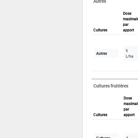
Autres
Dose
maximal
par
Cultures
apport
5
Autres
L/ha
Cultures fruitières
Dose
maximal
par
Cultures
apport