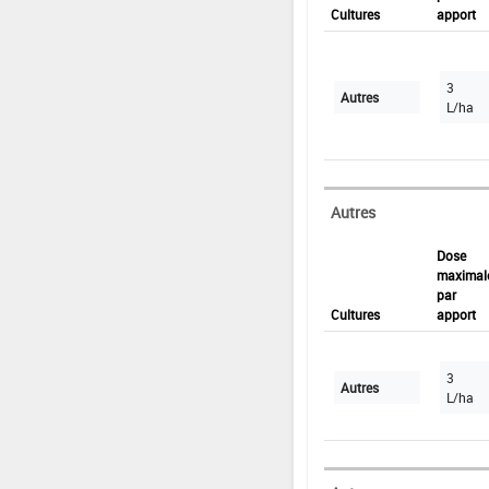
Cultures
apport
3
Autres
L/ha
Autres
Dose
maximal
par
Cultures
apport
3
Autres
L/ha