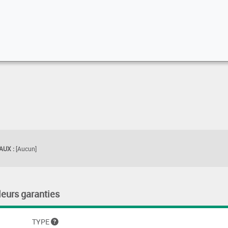
UX :
[Aucun]
leurs garanties
TYPE