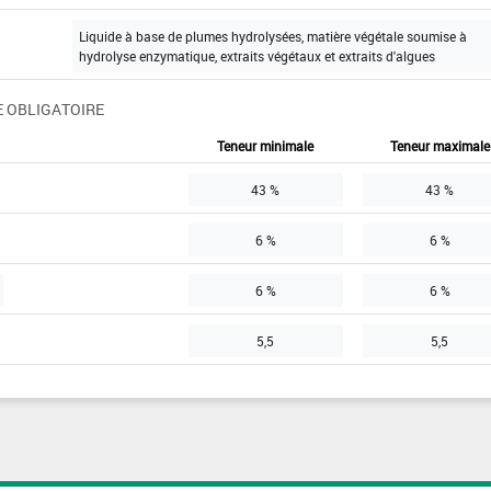
Liquide à base de plumes hydrolysées, matière végétale soumise à
hydrolyse enzymatique, extraits végétaux et extraits d'algues
 OBLIGATOIRE
Teneur minimale
Teneur maximale
43 %
43 %
6 %
6 %
6 %
6 %
5,5
5,5