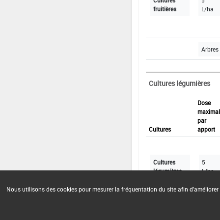
Cultures
5
fruitières
L/ha
Arbres 
Cultures légumières
Dose
maximal
par
Cultures
apport
Cultures
5
légumières
L/ha
Nous utilisons des cookies pour mesurer la fréquentation du site afin d'améliorer 