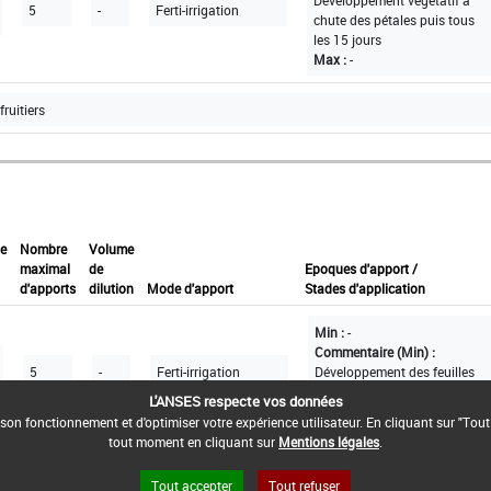
Développement végétatif à
5
-
Ferti-irrigation
chute des pétales puis tous
les 15 jours
Max :
-
fruitiers
e
Nombre
Volume
maximal
de
Epoques d'apport /
d'apports
dilution
Mode d'apport
Stades d'application
Min :
-
Commentaire (Min) :
5
-
Ferti-irrigation
Développement des feuilles
puis tous les 15 jours
L'ANSES respecte vos données
Max :
-
son fonctionnement et d'optimiser votre expérience utilisateur. En cliquant sur "Tout
tout moment en cliquant sur
Mentions légales
.
Tout accepter
Tout refuser