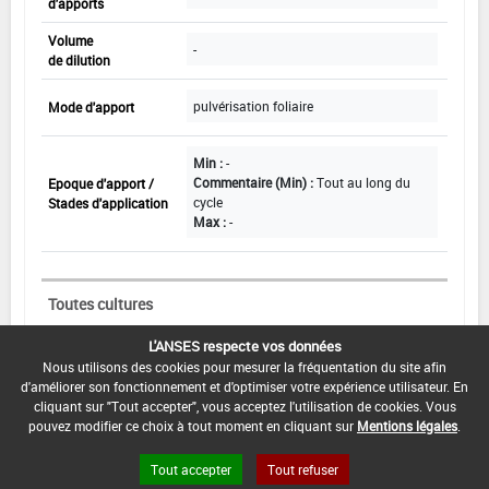
d'apports
Volume
-
de dilution
pulvérisation foliaire
Mode d'apport
Min :
-
Commentaire (Min) :
Tout au long du
Epoque d'apport /
cycle
Stades d'application
Max :
-
Toutes cultures
L'ANSES respecte vos données
Cultures : Toutes cultures
Nous utilisons des cookies pour mesurer la fréquentation du site afin
d'améliorer son fonctionnement et d'optimiser votre expérience utilisateur. En
Dose maximale
3 L/ha
cliquant sur "Tout accepter", vous acceptez l'utilisation de cookies. Vous
par apport
pouvez modifier ce choix à tout moment en cliquant sur
Mentions légales
.
Nombre maximal
5
Tout accepter
Tout refuser
d'apports