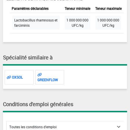
Paramètres déclarables
Teneur minimale
Teneur maximale
Lactobacillus rhamnosus et
1 000 000 000
1 000 000 000
farciminis
UFC/kg
UFC/kg
Spécialité similaire à
OXSOL
GREENFLOW
Conditions d'emploi générales