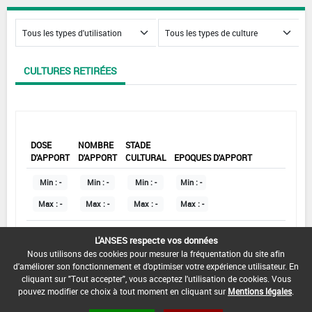
CULTURES RETIRÉES
DOSE
NOMBRE
STADE
D'APPORT
D'APPORT
CULTURAL
EPOQUES D'APPORT
Min :
-
Min :
-
Min :
-
Min :
-
Max :
-
Max :
-
Max :
-
Max :
-
L'ANSES respecte vos données
DATE DE RETRAIT DE L'USAGE :
Nous utilisons des cookies pour mesurer la fréquentation du site afin
-
d'améliorer son fonctionnement et d'optimiser votre expérience utilisateur. En
cliquant sur "Tout accepter", vous acceptez l'utilisation de cookies. Vous
COMMENTAIRE :
pouvez modifier ce choix à tout moment en cliquant sur
Mentions légales
.