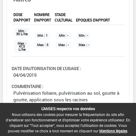
DOSE
NOMBRE
STADE
D'APPORT
D'APPORT
CULTURAL
EPOQUES D'APPORT
Min :
30 L/ha
Min :
1
Min :
-
Min :
-
Max :
Max :
3
Max :
-
Max :
-
47,5
L/ha
DATE D'AUTORISATION DE L'USAGE :
04/04/2019
COMMENTAIRE :
Pulvérisation foliaire, pulvérisation au sol, goutte à
goutte, application sous les racines
L'ANSES respecte vos données
Nous utilisons des cookies pour mesurer la fréquentation du site afin
d'améliorer son fonctionnement et d'optimiser votre expérience utilisateur. En
cliquant sur "Tout accepter", vous acceptez l'utilisation de cookies. Vous
Cultures légumières
pouvez modifier ce choix à tout moment en cliquant sur
Mentions légales
.