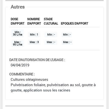
Autres
DOSE
NOMBRE
STADE
D'APPORT
D'APPORT
CULTURAL
EPOQUES D'APPORT
Min :
30 L/ha
Min :
1
Min :
-
Min :
-
Max :
Max :
3
Max :
-
Max :
-
95 L/ha
DATE D'AUTORISATION DE L'USAGE :
04/04/2019
COMMENTAIRE :
Cultures oléagineuses
Pulvérisation foliaire, pulvérisation au sol, goutte à
goutte, application sous les racines