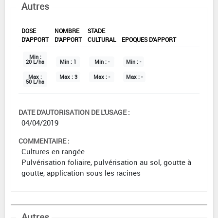
Autres
DOSE
NOMBRE
STADE
D'APPORT
D'APPORT
CULTURAL
EPOQUES D'APPORT
Min :
20 L/ha
Min :
1
Min :
-
Min :
-
Max :
Max :
3
Max :
-
Max :
-
50 L/ha
DATE D'AUTORISATION DE L'USAGE :
04/04/2019
COMMENTAIRE :
Cultures en rangée
Pulvérisation foliaire, pulvérisation au sol, goutte à
goutte, application sous les racines
Autres