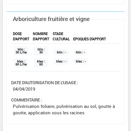
Arboriculture fruitière et vigne
DOSE
NOMBRE
STADE
D'APPORT
D'APPORT
CULTURAL
EPOQUES D'APPORT
Min :
Min :
30 L/ha
30
Min :
-
Min :
-
Max :
Max :
Max :
-
Max :
-
60 L/ha
60
DATE D'AUTORISATION DE L'USAGE :
04/04/2019
COMMENTAIRE :
Pulvérisation foliaire, pulvérisation au sol, goutte à
goutte, application sous les racines