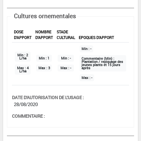
Cultures ornementales
DOSE
NOMBRE
STADE
D'APPORT
D'APPORT
CULTURAL
EPOQUES D'APPORT
Min :
-
Min :
2
L/ha
Min :
1
Min :
-
Commentaire (Min) :
Plantation / repiquage des
jeunes plants et 15 jours
Max :
4
Max :
3
Max :
-
après
L/ha
Max :
-
DATE D'AUTORISATION DE L'USAGE :
28/08/2020
COMMENTAIRE :