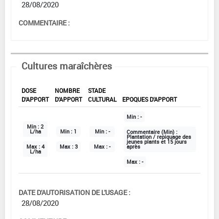
28/08/2020
COMMENTAIRE :
Cultures maraîchères
DOSE
NOMBRE
STADE
D'APPORT
D'APPORT
CULTURAL
EPOQUES D'APPORT
Min :
-
Min :
2
L/ha
Min :
1
Min :
-
Commentaire (Min) :
Plantation / repiquage des
jeunes plants et 15 jours
Max :
4
Max :
3
Max :
-
après
L/ha
Max :
-
DATE D'AUTORISATION DE L'USAGE :
28/08/2020