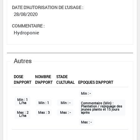
DATE D'AUTORISATION DE L'USAGE :
28/08/2020
COMMENTAIRE :
Hydroponie
Autres
DOSE
NOMBRE
STADE
D'APPORT
D'APPORT
CULTURAL
EPOQUES D'APPORT
Min :
-
Min :
1
L/ha
Min :
1
Min :
-
Commentaire (Min) :
Plantation / repiquage des
jeunes plants et 15 jours
Max :
2
Max :
3
Max :
-
après
L/ha
Max :
-