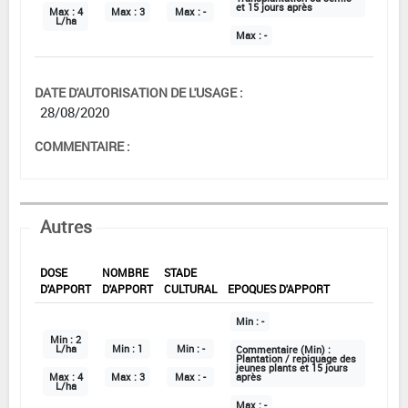
et 15 jours après
Max :
4
Max :
3
Max :
-
L/ha
Max :
-
DATE D'AUTORISATION DE L'USAGE :
28/08/2020
COMMENTAIRE :
Autres
DOSE
NOMBRE
STADE
D'APPORT
D'APPORT
CULTURAL
EPOQUES D'APPORT
Min :
-
Min :
2
L/ha
Min :
1
Min :
-
Commentaire (Min) :
Plantation / repiquage des
jeunes plants et 15 jours
Max :
4
Max :
3
Max :
-
après
L/ha
Max :
-