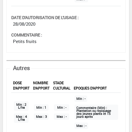
DATE D'AUTORISATION DE L'USAGE :
28/08/2020
COMMENTAIRE :
Petits fruits
Autres
DOSE
NOMBRE
STADE
D'APPORT
D'APPORT
CULTURAL
EPOQUES D'APPORT
Min :
-
Min :
2
L/ha
Min :
1
Min :
-
Commentaire (Min) :
Plantation ou repiquage
des jeunes plants et 15
Max :
4
Max :
3
Max :
-
jours après
L/ha
Max :
-