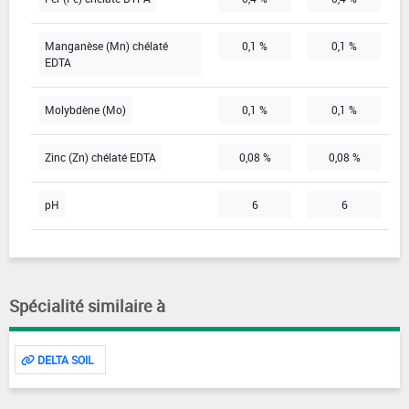
Manganèse (Mn) chélaté
0,1 %
0,1 %
EDTA
Molybdène (Mo)
0,1 %
0,1 %
Zinc (Zn) chélaté EDTA
0,08 %
0,08 %
pH
6
6
Spécialité similaire à
DELTA SOIL