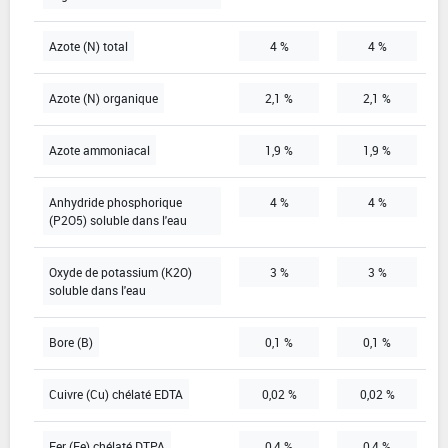
Azote (N) total
4 %
4 %
Azote (N) organique
2,1 %
2,1 %
Azote ammoniacal
1,9 %
1,9 %
Anhydride phosphorique
4 %
4 %
(P2O5) soluble dans l'eau
Oxyde de potassium (K2O)
3 %
3 %
soluble dans l'eau
Bore (B)
0,1 %
0,1 %
Cuivre (Cu) chélaté EDTA
0,02 %
0,02 %
Fer (Fe) chélaté DTPA
0,4 %
0,4 %