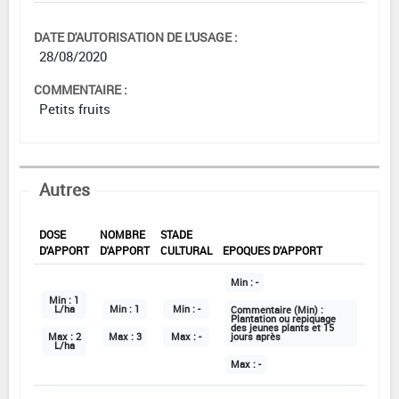
DATE D'AUTORISATION DE L'USAGE :
28/08/2020
COMMENTAIRE :
Petits fruits
Autres
DOSE
NOMBRE
STADE
D'APPORT
D'APPORT
CULTURAL
EPOQUES D'APPORT
Min :
-
Min :
1
L/ha
Min :
1
Min :
-
Commentaire (Min) :
Plantation ou repiquage
des jeunes plants et 15
Max :
2
Max :
3
Max :
-
jours après
L/ha
Max :
-