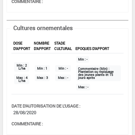
COMMENTAIRE :
Cultures ornementales
DOSE
NOMBRE
STADE
D'APPORT
D'APPORT
CULTURAL
EPOQUES D'APPORT
Min :
-
Min :
2
L/ha
Min :
1
Min :
-
Commentaire (Min) :
Plantation ou repiquage
des jeunes plants et 15
Max :
4
Max :
3
Max :
-
jours après
L/ha
Max :
-
DATE D'AUTORISATION DE L'USAGE :
28/08/2020
COMMENTAIRE :