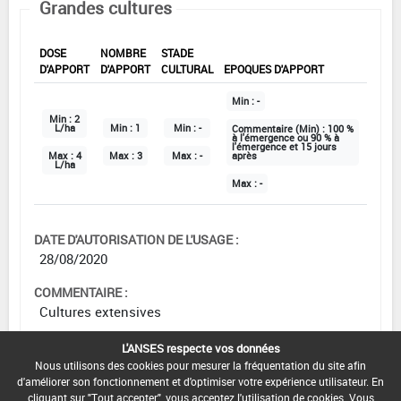
Grandes cultures
DOSE
NOMBRE
STADE
D'APPORT
D'APPORT
CULTURAL
EPOQUES D'APPORT
Min :
-
Min :
2
L/ha
Min :
1
Min :
-
Commentaire (Min) :
100 %
à l'émergence ou 90 % à
l'émergence et 15 jours
Max :
4
Max :
3
Max :
-
après
L/ha
Max :
-
DATE D'AUTORISATION DE L'USAGE :
28/08/2020
COMMENTAIRE :
Cultures extensives
L'ANSES respecte vos données
Nous utilisons des cookies pour mesurer la fréquentation du site afin
d'améliorer son fonctionnement et d'optimiser votre expérience utilisateur. En
Pépinière
cliquant sur "Tout accepter", vous acceptez l'utilisation de cookies. Vous