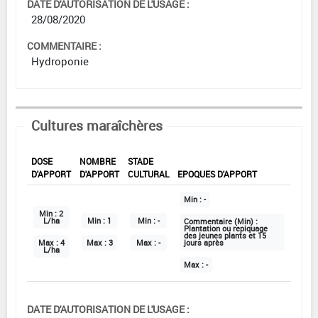
DATE D'AUTORISATION DE L'USAGE :
28/08/2020
COMMENTAIRE :
Hydroponie
Cultures maraîchères
DOSE
NOMBRE
STADE
D'APPORT
D'APPORT
CULTURAL
EPOQUES D'APPORT
Min :
-
Min :
2
L/ha
Min :
1
Min :
-
Commentaire (Min) :
Plantation ou repiquage
des jeunes plants et 15
Max :
4
Max :
3
Max :
-
jours après
L/ha
Max :
-
DATE D'AUTORISATION DE L'USAGE :