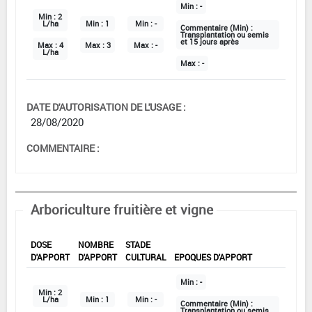
Min :
-
Min :
2
L/ha
Min :
1
Min :
-
Commentaire (Min) :
Transplantation ou semis
et 15 jours après
Max :
4
Max :
3
Max :
-
L/ha
Max :
-
DATE D'AUTORISATION DE L'USAGE :
28/08/2020
COMMENTAIRE :
Arboriculture fruitière et vigne
DOSE
NOMBRE
STADE
D'APPORT
D'APPORT
CULTURAL
EPOQUES D'APPORT
Min :
-
Min :
2
L/ha
Min :
1
Min :
-
Commentaire (Min) :
Transplantation ou semis