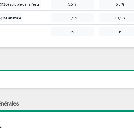
(K2O) soluble dans l'eau
5,5 %
5,5 %
igine animale
13,5 %
13,5 %
6
6
énérales