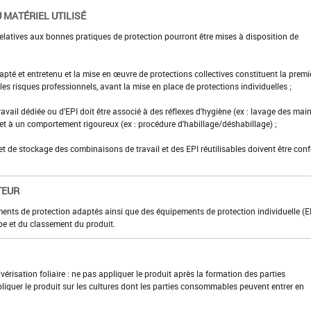
 MATÉRIEL UTILISÉ
elatives aux bonnes pratiques de protection pourront être mises à disposition de
adapté et entretenu et la mise en œuvre de protections collectives constituent la premi
es risques professionnels, avant la mise en place de protections individuelles ;
ravail dédiée ou d'EPI doit être associé à des réflexes d'hygiène (ex : lavage des main
 et à un comportement rigoureux (ex : procédure d'habillage/déshabillage) ;
et de stockage des combinaisons de travail et des EPI réutilisables doivent être con
TEUR
ments de protection adaptés ainsi que des équipements de protection individuelle (E
pe et du classement du produit.
vérisation foliaire : ne pas appliquer le produit après la formation des parties
quer le produit sur les cultures dont les parties consommables peuvent entrer en