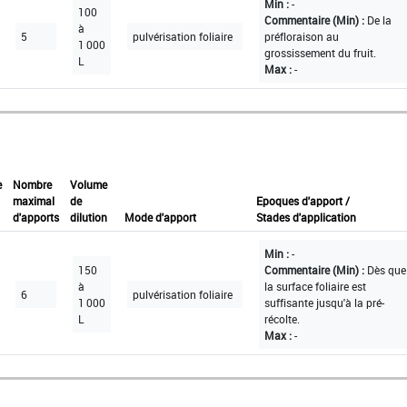
Min :
-
100
Commentaire (Min) :
De la
à
5
pulvérisation foliaire
préfloraison au
1 000
grossissement du fruit.
L
Max :
-
e
Nombre
Volume
maximal
de
Epoques d'apport /
d'apports
dilution
Mode d'apport
Stades d'application
Min :
-
150
Commentaire (Min) :
Dès que
à
la surface foliaire est
6
pulvérisation foliaire
1 000
suffisante jusqu'à la pré-
L
récolte.
Max :
-