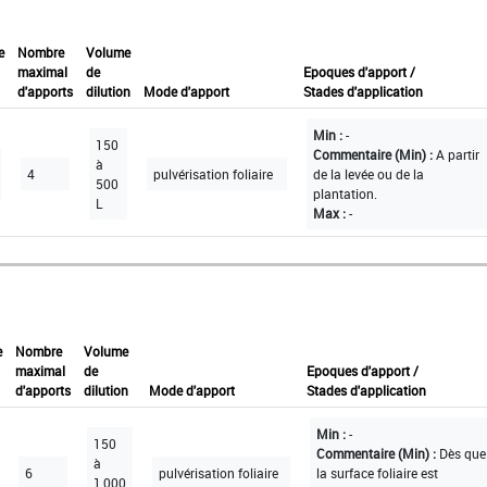
e
Nombre
Volume
maximal
de
Epoques d'apport /
d'apports
dilution
Mode d'apport
Stades d'application
Min :
-
150
Commentaire (Min) :
A partir
à
4
pulvérisation foliaire
de la levée ou de la
500
plantation.
L
Max :
-
e
Nombre
Volume
maximal
de
Epoques d'apport /
d'apports
dilution
Mode d'apport
Stades d'application
Min :
-
150
Commentaire (Min) :
Dès que
à
6
pulvérisation foliaire
la surface foliaire est
1 000