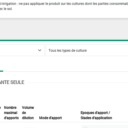
ti-irrigation : ne pas appliquer le produit sur les cultures dont les parties consomma
c le sol.
ANTE SEULE
e
Nombre
Volume
maximal
de
Epoques d'apport /
d'apports
dilution
Mode d'apport
Stades d'application