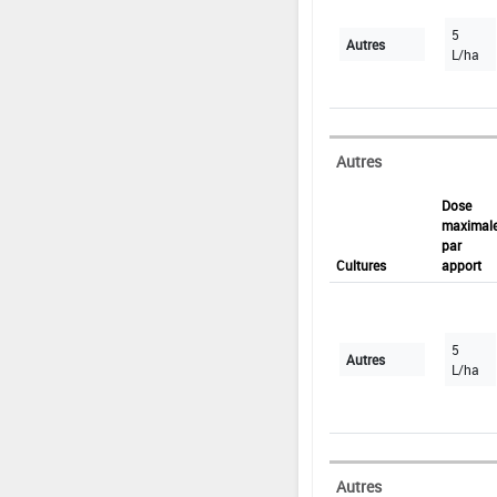
5
Autres
L/ha
Autres
Dose
maximal
par
Cultures
apport
5
Autres
L/ha
Autres