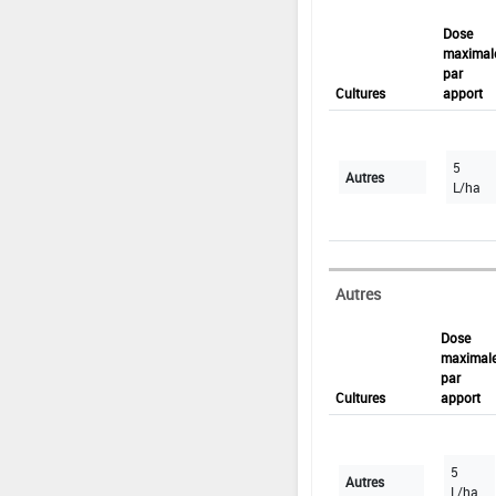
Dose
maximal
par
Cultures
apport
5
Autres
L/ha
Autres
Dose
maximal
par
Cultures
apport
5
Autres
L/ha