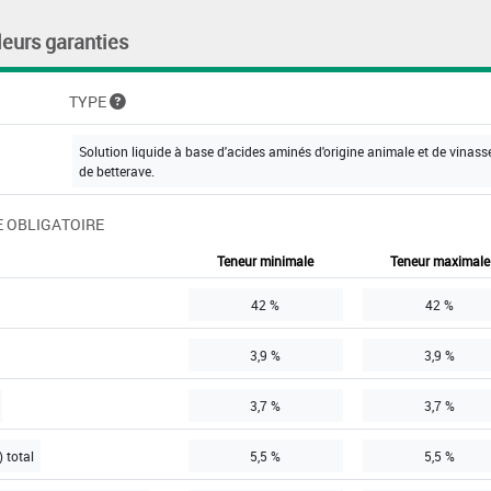
leurs garanties
TYPE
Solution liquide à base d'acides aminés d'origine animale et de vinass
de betterave.
 OBLIGATOIRE
Teneur minimale
Teneur maximale
42 %
42 %
3,9 %
3,9 %
3,7 %
3,7 %
 total
5,5 %
5,5 %