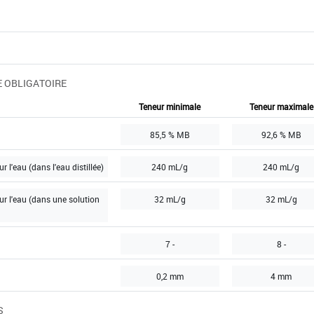
 OBLIGATOIRE
Teneur minimale
Teneur maximale
85,5 % MB
92,6 % MB
 l'eau (dans l'eau distillée)
240 mL/g
240 mL/g
ur l'eau (dans une solution
32 mL/g
32 mL/g
7 -
8 -
0,2 mm
4 mm
S