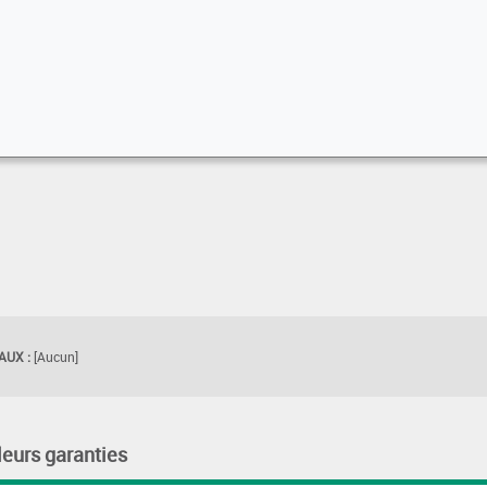
UX :
[Aucun]
leurs garanties