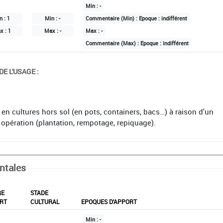
Min :
-
n :
1
Min :
-
Commentaire (Min) :
Epoque : indifférent
x :
1
Max :
-
Max :
-
Commentaire (Max) :
Epoque : indifférent
E L'USAGE :
en cultures hors sol (en pots, containers, bacs…) à raison d'un
pération (plantation, rempotage, repiquage).
ntales
RE
STADE
RT
CULTURAL
EPOQUES D'APPORT
Min :
-