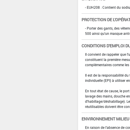
- EUH208 : Contient du sodiu
PROTECTION DE L'OPÉRA
- Porter des gants, des vête
500 ainsi qu'un masque anti-
CONDITIONS D'EMPLOI DU
Il convient de rappeler que l'
constituent la première mesur
complémentaires comme les p
Il est de la responsabilité du
individuelle (EPI) à utiliser 
En tout état de cause, le por
lavage des mains, douche en 
d'habillage/déshabillage). L
réutilisables doivent être con
ENVIRONNEMENT MILIEU
En raison de l'absence de co