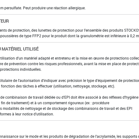
m persulfate. Peut produire une réaction allergique.
TEUR
ments de protection, des lunettes de protection pour l'ensemble des produits STOC
poussières de type FFP2 pour le produit dont la granulométrie est inférieure à 0,2 
 MATÉRIEL UTILISÉ
utilisation d'un matériel adapté et entretenu et la mise en œuvre de protections colle
e de prévention contre les risques professionnels, avant la mise en place de protec
rotections individuelles.
 titulaire de l'autorisation d'indiquer avec précision le type d'équipement de protectio
en fonction des tâches à effectuer (utilisation, nettoyage, stockage, etc).
t de combinaison de travail dédiée ou d'EPI doit être associé à des réflexes d'hygiène 
fin de traitement) et à un comportement rigoureux (ex : procédure
es modalités de nettoyage et de stockage des combinaisons de travail et des EPI
formes à leur notice d'utilisation.
nnaissance sur le mode et les produits de dégradation de l'acrylamide, les supports 