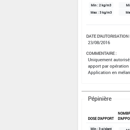
Min :
2 kg/m3
Mi
Max :
3 kg/m3
Ma
DATE D'AUTORISATION D
23/08/2016
COMMENTAIRE :
Uniquement autorisé 
apport par opération 
Application en méla
Pépinière
NOMB
DOSE D'APPORT
D'APPO
Min :
3 g/plant