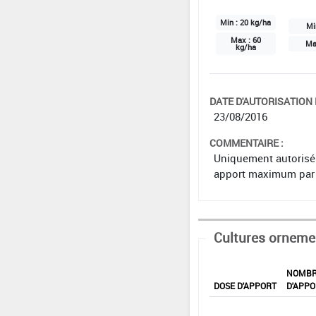
Min :
20 kg/ha
Mi
Max :
60
Ma
kg/ha
DATE D'AUTORISATION D
23/08/2016
COMMENTAIRE :
Uniquement autorisé 
apport maximum par o
Cultures orneme
NOMB
DOSE D'APPORT
D'APPO