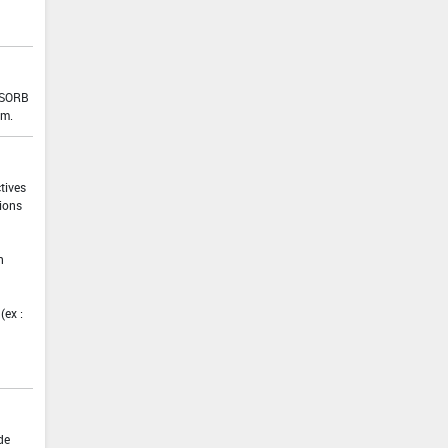
KOSORB
mm.
ctives
tions
n
(ex :
de