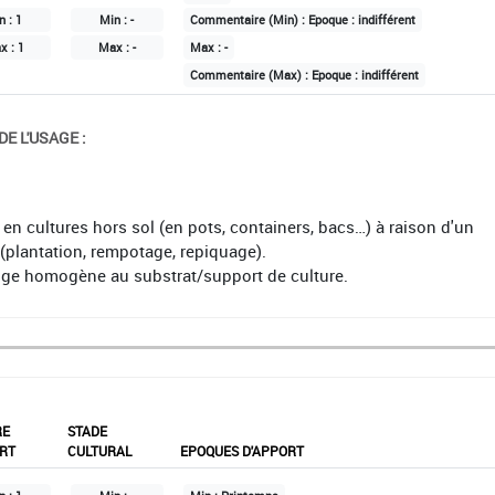
n :
1
Min :
-
Commentaire (Min) :
Epoque : indifférent
x :
1
Max :
-
Max :
-
Commentaire (Max) :
Epoque : indifférent
E L'USAGE :
en cultures hors sol (en pots, containers, bacs…) à raison d'un
(plantation, rempotage, repiquage).
nge homogène au substrat/support de culture.
RE
STADE
RT
CULTURAL
EPOQUES D'APPORT