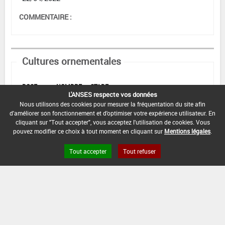
COMMENTAIRE :
Cultures ornementales
DOSE
NOMBRE
STADE
L'ANSES respecte vos données
D'APPORT
D'APPORT
CULTURAL
EPOQUES D'APPORT
Nous utilisons des cookies pour mesurer la fréquentation du site afin
d'améliorer son fonctionnement et d'optimiser votre expérience utilisateur. En
Min :
-
Min :
-
cliquant sur "Tout accepter", vous acceptez l'utilisation de cookies. Vous
Min :
-
Min :
-
Commentaire (Min) :
Tout
pouvez modifier ce choix à tout moment en cliquant sur
Mentions légales
.
au long du cycle
Max :
3
Max :
4
Max :
-
mL/hL
Max :
-
Tout accepter
Tout refuser
DATE D'AUTORISATION DE L'USAGE :
22/04/2022
COMMENTAIRE :