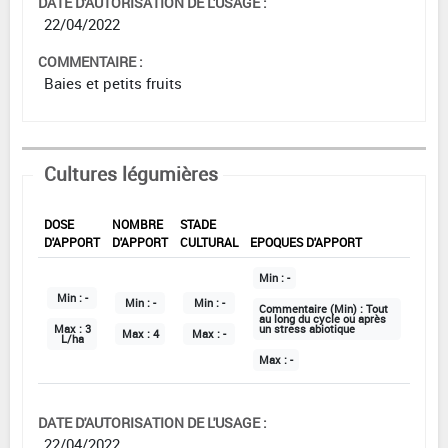
DATE D'AUTORISATION DE L'USAGE :
22/04/2022
COMMENTAIRE :
Baies et petits fruits
Cultures légumières
DOSE
NOMBRE
STADE
D'APPORT
D'APPORT
CULTURAL
EPOQUES D'APPORT
Min :
-
Min :
-
Min :
-
Min :
-
Commentaire (Min) :
Tout
au long du cycle ou après
Max :
3
un stress abiotique
Max :
4
Max :
-
L/ha
Max :
-
DATE D'AUTORISATION DE L'USAGE :
22/04/2022