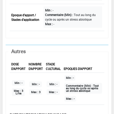
Min :
-
Commentaire (Min) :
Tout au long du
Epoque d'apport /
cycle ou après un stress abiotique
Stades d'application
Max :
-
Autres
DOSE
NOMBRE
STADE
D'APPORT
D'APPORT
CULTURAL
EPOQUES D'APPORT
Min :
-
Min :
-
Min :
-
Min :
-
Commentaire (Min) :
Tout
au long du cycle ou après
Max :
3
un stress abiotique
Max :
3
Max :
-
L/ha
Max :
-