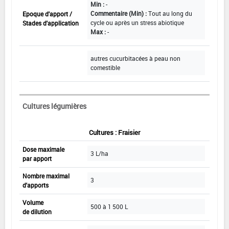
Min :
-
Commentaire (Min) :
Tout au long du
Epoque d'apport /
cycle ou après un stress abiotique
Stades d'application
Max :
-
autres cucurbitacées à peau non
comestible
Cultures légumières
Cultures : Fraisier
Dose maximale
3 L/ha
par apport
Nombre maximal
3
d'apports
Volume
500 à 1 500 L
de dilution