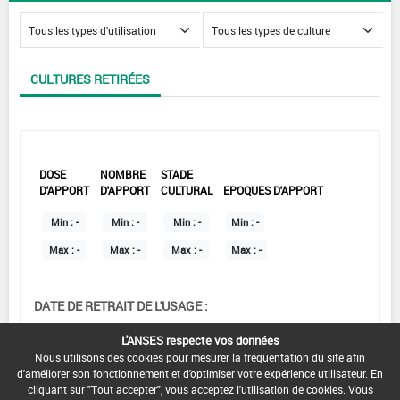
CULTURES RETIRÉES
DOSE
NOMBRE
STADE
D'APPORT
D'APPORT
CULTURAL
EPOQUES D'APPORT
Min :
-
Min :
-
Min :
-
Min :
-
Max :
-
Max :
-
Max :
-
Max :
-
DATE DE RETRAIT DE L'USAGE :
-
L'ANSES respecte vos données
COMMENTAIRE :
Nous utilisons des cookies pour mesurer la fréquentation du site afin
d'améliorer son fonctionnement et d'optimiser votre expérience utilisateur. En
cliquant sur "Tout accepter", vous acceptez l'utilisation de cookies. Vous