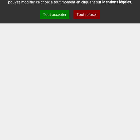
pouvez modifier ce choix à tout moment en cliquant sur
Mentions légales
.
Tout accepter
Tout refuser
Version du produit : v 2.0
FAQ et Contact
Open Data
Mentions légales
Site ANSES
Dphy
2.1.4