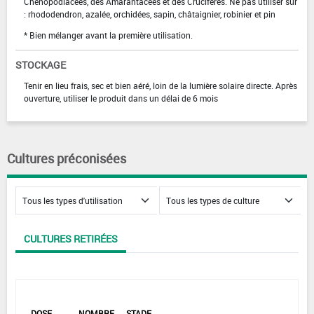
Chénopodiacées, des Amarantacées et des Crucifères. Ne pas utiliser sur
: rhododendron, azalée, orchidées, sapin, châtaignier, robinier et pin
* Bien mélanger avant la première utilisation.
STOCKAGE
Tenir en lieu frais, sec et bien aéré, loin de la lumière solaire directe. Après
ouverture, utiliser le produit dans un délai de 6 mois
Cultures préconisées
CULTURES RETIRÉES
DOSE
NOMBRE
STADE