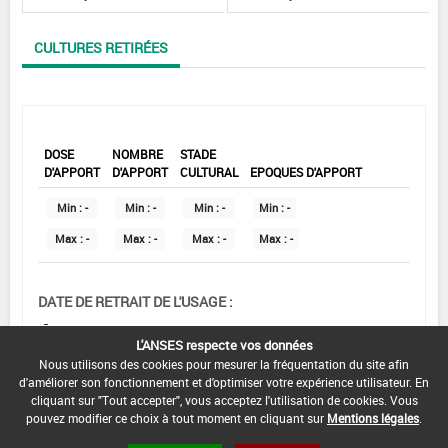
CULTURES RETIRÉES
DOSE
NOMBRE
STADE
D'APPORT
D'APPORT
CULTURAL
EPOQUES D'APPORT
Min :
-
Min :
-
Min :
-
Min :
-
Max :
-
Max :
-
Max :
-
Max :
-
DATE DE RETRAIT DE L'USAGE :
-
L'ANSES respecte vos données
COMMENTAIRE :
Nous utilisons des cookies pour mesurer la fréquentation du site afin
d'améliorer son fonctionnement et d'optimiser votre expérience utilisateur. En
cliquant sur "Tout accepter", vous acceptez l'utilisation de cookies. Vous
pouvez modifier ce choix à tout moment en cliquant sur
Mentions légales
.