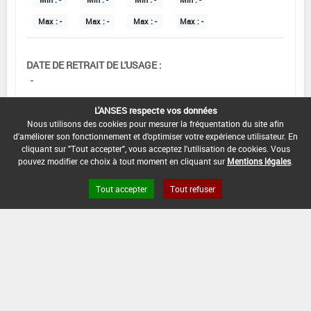
Min :
-
Min :
-
Min :
-
Min :
-
Max :
-
Max :
-
Max :
-
Max :
-
DATE DE RETRAIT DE L'USAGE :
-
COMMENTAIRE :
L'ANSES respecte vos données
Nous utilisons des cookies pour mesurer la fréquentation du site afin
d'améliorer son fonctionnement et d'optimiser votre expérience utilisateur. En
cliquant sur "Tout accepter", vous acceptez l'utilisation de cookies. Vous
pouvez modifier ce choix à tout moment en cliquant sur
Mentions légales
.
Tout accepter
Tout refuser
Version du produit : v 5.0