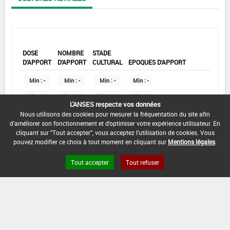
DOSE
NOMBRE
STADE
D'APPORT
D'APPORT
CULTURAL
EPOQUES D'APPORT
Min :
-
Min :
-
Min :
-
Min :
-
Max :
-
Max :
-
Max :
-
Max :
-
L'ANSES respecte vos données
Nous utilisons des cookies pour mesurer la fréquentation du site afin
d'améliorer son fonctionnement et d'optimiser votre expérience utilisateur. En
DATE DE RETRAIT DE L'USAGE :
cliquant sur "Tout accepter", vous acceptez l'utilisation de cookies. Vous
-
pouvez modifier ce choix à tout moment en cliquant sur
Mentions légales
.
COMMENTAIRE :
Tout accepter
Tout refuser