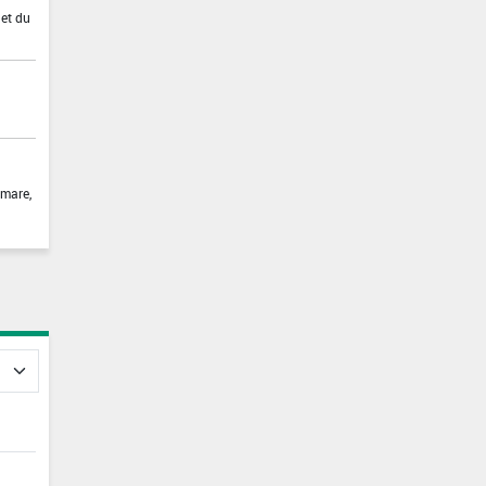
 et du
 mare,