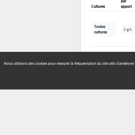
par
Cultures
apport
Toutes
2 g/L
cultures
En con
Nous utilisons des cookies pour mesurer la fréquentation du site afin d'améliorer 