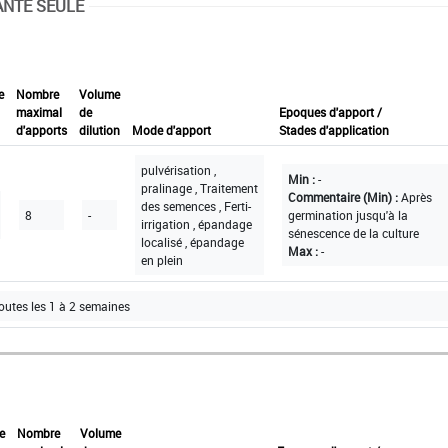
ANTE SEULE
e
Nombre
Volume
maximal
de
Epoques d'apport /
d'apports
dilution
Mode d'apport
Stades d'application
pulvérisation ,
Min :
-
pralinage , Traitement
Commentaire (Min) :
Après
des semences , Ferti-
8
-
germination jusqu'à la
irrigation , épandage
sénescence de la culture
localisé , épandage
Max :
-
en plein
toutes les 1 à 2 semaines
e
Nombre
Volume