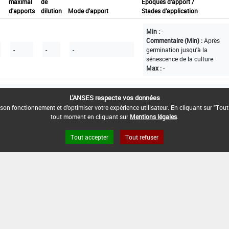
maximal
de
Epoques d'apport /
d'apports
dilution
Mode d'apport
Stades d'application
Min :
-
Commentaire (Min) :
Après
-
-
-
germination jusqu'à la
sénescence de la culture
Max :
-
tinu
L'ANSES respecte vos données
son fonctionnement et d'optimiser votre expérience utilisateur. En cliquant sur "Tout
tout moment en cliquant sur
Mentions légales
.
Tout accepter
Tout refuser