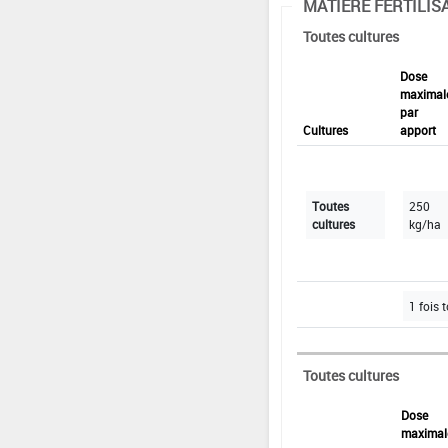
MATIÈRE FERTILIS
Toutes cultures
Dose
maximal
par
Cultures
apport
Toutes
250
cultures
kg/ha
1 fois 
Toutes cultures
Dose
maximal