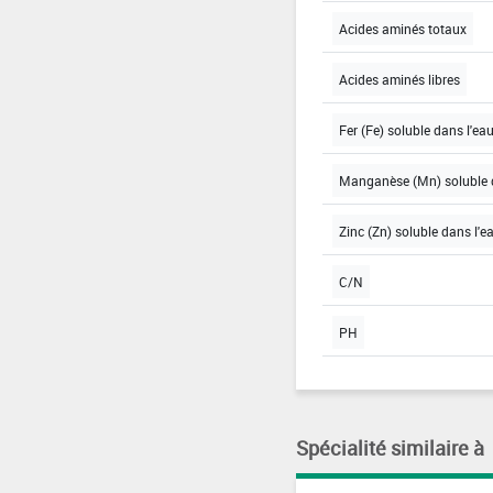
Acides aminés totaux
Acides aminés libres
Fer (Fe) soluble dans l'ea
Manganèse (Mn) soluble 
Zinc (Zn) soluble dans l'e
C/N
PH
Spécialité similaire à