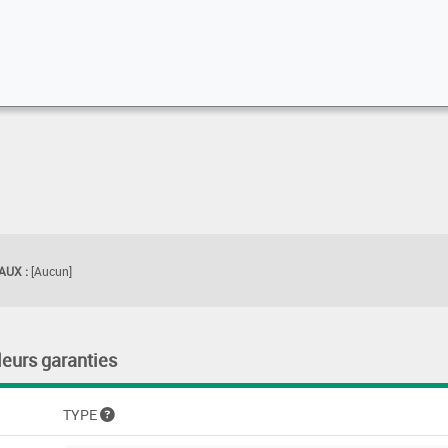
UX :
[Aucun]
leurs garanties
TYPE