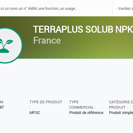
TERRAPLUS SOLUB NP
France
MM
TYPE DE PRODUIT
TYPE
CATÉGORIE 
87
:
COMMERCIAL :
PRODUIT :
MFSC
Produit de référence
Produit simpl