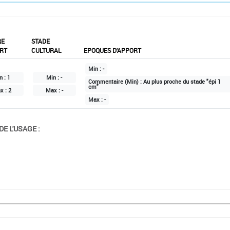
RE
STADE
RT
CULTURAL
EPOQUES D'APPORT
Min :
-
n :
1
Min :
-
Commentaire (Min) :
Au plus proche du stade "épi 1
cm"
x :
2
Max :
-
Max :
-
E L'USAGE :