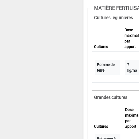
MATIÈRE FERTILIS
Cultures légumières
Dose
maximal
par
Cultures
apport
Pomme de
7
terre
kg/ha
Grandes cultures
Dose
maxima
par
Cultures
apport
Betterave à