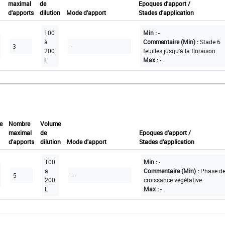
maximal
de
Epoques d'apport /
d'apports
dilution
Mode d'apport
Stades d'application
100
Min :
-
à
Commentaire (Min) :
Stade 6
3
-
200
feuilles jusqu'à la floraison
L
Max :
-
e
Nombre
Volume
maximal
de
Epoques d'apport /
d'apports
dilution
Mode d'apport
Stades d'application
100
Min :
-
à
Commentaire (Min) :
Phase d
5
-
200
croissance végétative
L
Max :
-