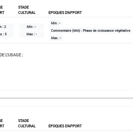
RE
STADE
RT
CULTURAL
EPOQUES D'APPORT
Min :
-
n :
2
Min :
-
Commentaire (Min) :
Phase de croissance végétative
x :
5
Max :
-
Max :
-
E L'USAGE :
RE
STADE
RT
CULTURAL
EPOQUES D'APPORT