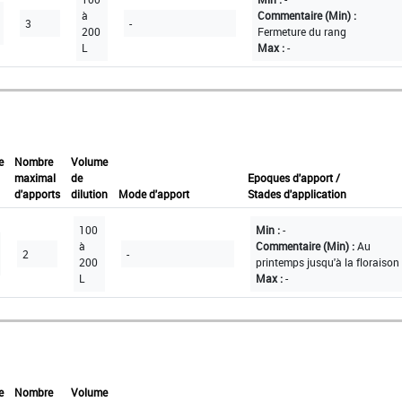
à
Commentaire (Min) :
3
-
200
Fermeture du rang
L
Max :
-
e
Nombre
Volume
maximal
de
Epoques d'apport /
d'apports
dilution
Mode d'apport
Stades d'application
100
Min :
-
à
Commentaire (Min) :
Au
2
-
200
printemps jusqu'à la floraison
L
Max :
-
e
Nombre
Volume