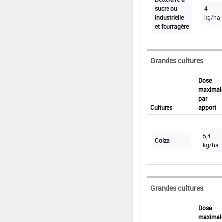
sucre ou
4
industrielle
kg/ha
et fourragère
Grandes cultures
Dose
maximal
par
Cultures
apport
5,4
Colza
kg/ha
Grandes cultures
Dose
maximal