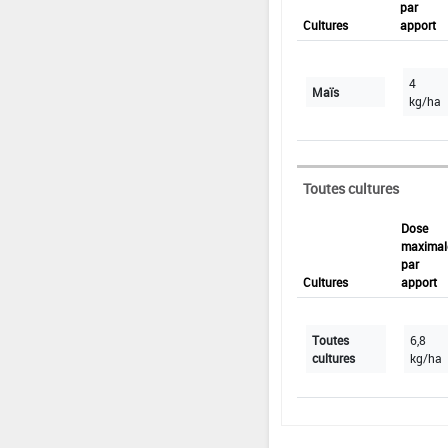
par
Cultures
apport
4
Maïs
kg/ha
Toutes cultures
Dose
maximal
par
Cultures
apport
Toutes
6,8
cultures
kg/ha