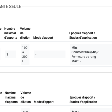
ANTE SEULE
e
Nombre
Volume
maximal
de
Epoques d'apport /
d'apports
dilution
Mode d'apport
Stades d'application
100
Min :
-
à
Commentaire (Min) :
3
-
200
Fermeture de rang
L
Max :
-
le
Nombre
Volume
maximal
de
Epoques d'apport /
d'apports
dilution
Mode d'apport
Stades d'application
100
Min :
-