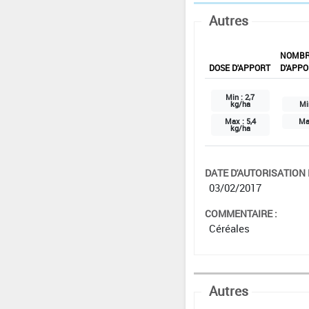
Autres
NOMB
DOSE D'APPORT
D'APPO
Min :
2,7
kg/ha
Mi
Max :
5,4
Ma
kg/ha
DATE D'AUTORISATION D
03/02/2017
COMMENTAIRE :
Céréales
Autres