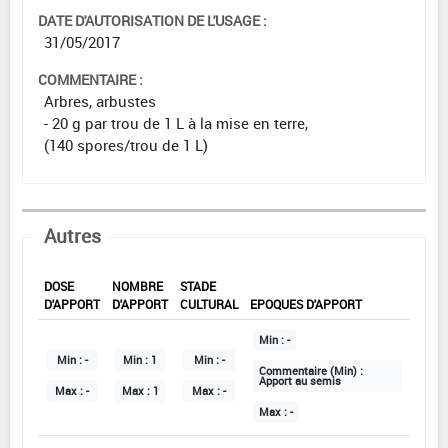
DATE D'AUTORISATION DE L'USAGE :
31/05/2017
COMMENTAIRE :
Arbres, arbustes
- 20 g par trou de 1 L à la mise en terre,
(140 spores/trou de 1 L)
Autres
DOSE
NOMBRE
STADE
D'APPORT
D'APPORT
CULTURAL
EPOQUES D'APPORT
Min :
-
Min :
-
Min :
1
Min :
-
Commentaire (Min) :
Apport au semis
Max :
-
Max :
1
Max :
-
Max :
-