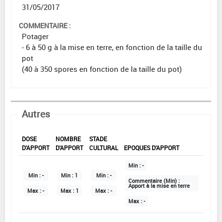
31/05/2017
COMMENTAIRE :
Potager
- 6 à 50 g à la mise en terre, en fonction de la taille du
pot
(40 à 350 spores en fonction de la taille du pot)
Autres
DOSE
NOMBRE
STADE
D'APPORT
D'APPORT
CULTURAL
EPOQUES D'APPORT
Min :
-
Min :
-
Min :
1
Min :
-
Commentaire (Min) :
Apport à la mise en terre
Max :
-
Max :
1
Max :
-
Max :
-