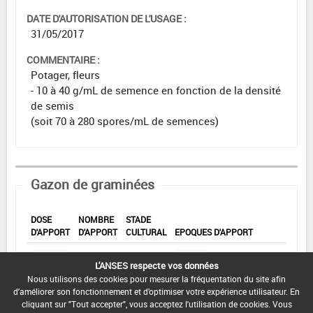
DATE D'AUTORISATION DE L'USAGE :
31/05/2017
COMMENTAIRE :
Potager, fleurs
- 10 à 40 g/mL de semence en fonction de la densité
de semis
(soit 70 à 280 spores/mL de semences)
Gazon de graminées
DOSE
NOMBRE
STADE
D'APPORT
D'APPORT
CULTURAL
EPOQUES D'APPORT
Min :
Min :
-
40
L'ANSES respecte vos données
g/m²
Min :
1
Min :
-
Nous utilisons des cookies pour mesurer la fréquentation du site afin
Commentaire (Min) :
Apport au semis
d'améliorer son fonctionnement et d'optimiser votre expérience utilisateur. En
Max :
Max :
1
Max :
-
40
cliquant sur "Tout accepter", vous acceptez l'utilisation de cookies. Vous
g/m²
Max :
-