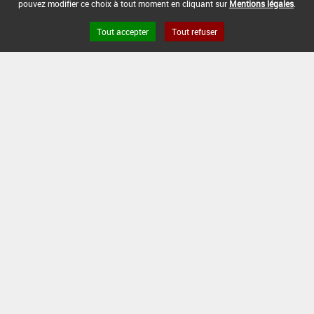
pouvez modifier ce choix à tout moment en cliquant sur
Mentions légales
.
Tout accepter
Tout refuser
DATE D'AUTORISATION DE L'USAGE :
31/05/2017
COMMENTAIRE :
Version du produit : v 7.1