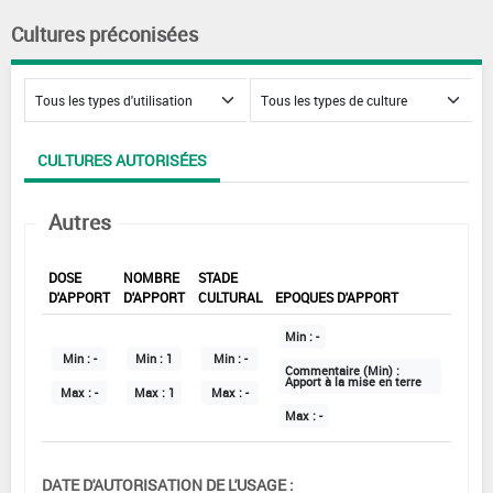
Cultures préconisées
CULTURES AUTORISÉES
Autres
DOSE
NOMBRE
STADE
D'APPORT
D'APPORT
CULTURAL
EPOQUES D'APPORT
Min :
-
Min :
-
Min :
1
Min :
-
Commentaire (Min) :
Apport à la mise en terre
Max :
-
Max :
1
Max :
-
Max :
-
DATE D'AUTORISATION DE L'USAGE :