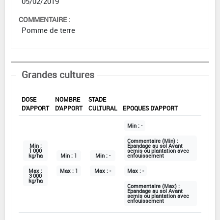
05/02/2019
COMMENTAIRE :
Pomme de terre
Grandes cultures
DOSE
NOMBRE
STADE
D'APPORT
D'APPORT
CULTURAL
EPOQUES D'APPORT
Min :
-
Commentaire (Min) :
Min :
Epandage au sol Avant
1 000
semis ou plantation avec
kg/ha
Min :
1
Min :
-
enfouissement
Max :
Max :
1
Max :
-
Max :
-
3 000
kg/ha
Commentaire (Max) :
Epandage au sol Avant
semis ou plantation avec
enfouissement