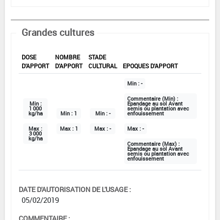
Grandes cultures
DOSE
NOMBRE
STADE
D'APPORT
D'APPORT
CULTURAL
EPOQUES D'APPORT
Min :
-
Commentaire (Min) :
Min :
Epandage au sol Avant
1 000
semis ou plantation avec
kg/ha
Min :
1
Min :
-
enfouissement
Max :
Max :
1
Max :
-
Max :
-
3 000
kg/ha
Commentaire (Max) :
Epandage au sol Avant
semis ou plantation avec
enfouissement
DATE D'AUTORISATION DE L'USAGE :
05/02/2019
COMMENTAIRE :