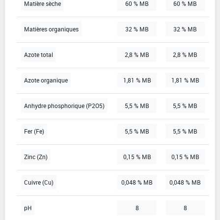
Matière sèche
60 % MB
60 % MB
Matières organiques
32 % MB
32 % MB
Azote total
2,8 % MB
2,8 % MB
Azote organique
1,81 % MB
1,81 % MB
Anhydre phosphorique (P2O5)
5,5 % MB
5,5 % MB
Fer (Fe)
5,5 % MB
5,5 % MB
Zinc (Zn)
0,15 % MB
0,15 % MB
Cuivre (Cu)
0,048 % MB
0,048 % MB
pH
8
8