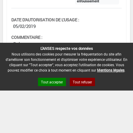
enfouissement
DATE D'AUTORISATION DE L'USAGE :
05/02/2019
COMMENTAIRE :
Colza
L'ANSES respecte vos données
Nous utilisons des cookies pour mesurer la fréquentation du site afin
d'améliorer son fonctionnement et d'optimiser votre expérience utilisateur. En
cliquant sur "Tout accepter", vous acceptez l'utilisation de cookies. Vous
Grandes cultures
pouvez modifier ce choix à tout moment en cliquant sur
Mentions légales
.
Tout accepter
Tout refuser
DOSE
NOMBRE
STADE
D'APPORT
D'APPORT
CULTURAL
EPOQUES D'APPORT
Min :
-
Commentaire (Min) :
Min :
Epandage au sol Avant
1 000
semis ou plantation avec
kg/ha
Min :
1
Min :
-
enfouissement
Max :
Max :
1
Max :
-
Max :
-
3 000