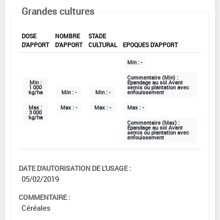
Grandes cultures
DOSE
NOMBRE
STADE
D'APPORT
D'APPORT
CULTURAL
EPOQUES D'APPORT
Min :
-
Commentaire (Min) :
Min :
Epandage au sol Avant
1 000
semis ou plantation avec
kg/ha
Min :
-
Min :
-
enfouissement
Max :
Max :
-
Max :
-
Max :
-
3 000
kg/ha
Commentaire (Max) :
Epandage au sol Avant
semis ou plantation avec
enfouissement
DATE D'AUTORISATION DE L'USAGE :
05/02/2019
COMMENTAIRE :
Céréales