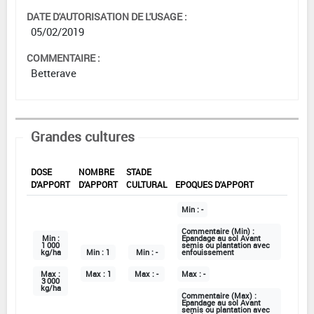
DATE D'AUTORISATION DE L'USAGE :
05/02/2019
COMMENTAIRE :
Betterave
Grandes cultures
DOSE
NOMBRE
STADE
D'APPORT
D'APPORT
CULTURAL
EPOQUES D'APPORT
Min :
-
Commentaire (Min) :
Min :
Epandage au sol Avant
1 000
semis ou plantation avec
kg/ha
Min :
1
Min :
-
enfouissement
Max :
Max :
1
Max :
-
Max :
-
3 000
kg/ha
Commentaire (Max) :
Epandage au sol Avant
semis ou plantation avec