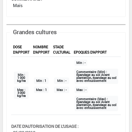
Maïs
Grandes cultures
DOSE
NOMBRE
STADE
D'APPORT
D'APPORT
CULTURAL
EPOQUES D'APPORT
Min :
-
Commentaire (Min) :
Min :
Epandage au sol Avant
1 000
plantation, épandage au sol
kg/ha
Min :
1
Min :
-
avec enfouissement
Max :
Max :
1
Max :
-
Max :
-
3 000
kg/ha
Commentaire (Max) :
Epandage au sol Avant
plantation, épandage au sol
avec enfouissement
DATE D'AUTORISATION DE L'USAGE :