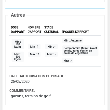
Autres
DOSE
NOMBRE
STADE
D'APPORT
D'APPORT
CULTURAL
EPOQUES D'APPORT
Min :
Automne
Min :
100
kg/ha
Min :
1
Min :
-
Commentaire (Min) :
Avant
semis, après semis, en
cours de végétation
Max :
Max :
3
Max :
-
500
kg/ha
Max :
-
DATE D'AUTORISATION DE L'USAGE :
26/05/2020
COMMENTAIRE :
gazons, terrains de golf