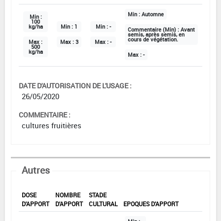
Min :
Automne
Min :
100
kg/ha
Min :
1
Min :
-
Commentaire (Min) :
Avant
semis, après semis, en
cours de végétation.
Max :
Max :
3
Max :
-
500
kg/ha
Max :
-
DATE D'AUTORISATION DE L'USAGE :
26/05/2020
COMMENTAIRE :
cultures fruitières
Autres
DOSE
NOMBRE
STADE
D'APPORT
D'APPORT
CULTURAL
EPOQUES D'APPORT