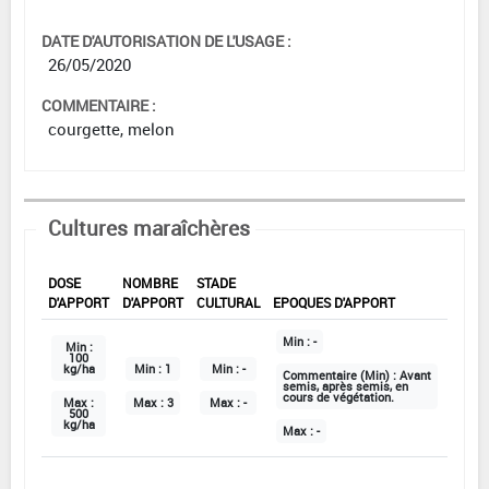
DATE D'AUTORISATION DE L'USAGE :
26/05/2020
COMMENTAIRE :
courgette, melon
Cultures maraîchères
DOSE
NOMBRE
STADE
D'APPORT
D'APPORT
CULTURAL
EPOQUES D'APPORT
Min :
-
Min :
100
kg/ha
Min :
1
Min :
-
Commentaire (Min) :
Avant
semis, après semis, en
cours de végétation.
Max :
Max :
3
Max :
-
500
kg/ha
Max :
-