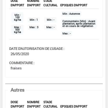
DOSE
NOMBRE
STADE
D'APPORT
D'APPORT
CULTURAL
EPOQUES D'APPORT
Min :
Automne
Min :
100
kg/ha
Min :
1
Min :
-
Commentaire (Min) :
Avant
plantation, après plantation
et en cours de végétation
Max :
Max :
3
Max :
-
500
kg/ha
Max :
-
DATE D'AUTORISATION DE L'USAGE :
26/05/2020
COMMENTAIRE :
fraises
Autres
DOSE
NOMBRE
STADE
D'APPORT
D'APPORT
CULTURAL
EPOQUES D'APPORT