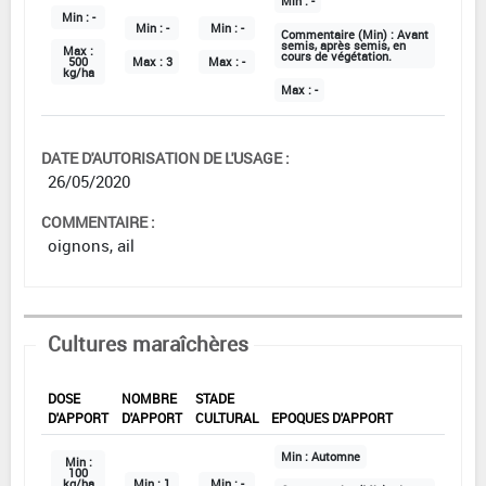
Min :
-
Min :
-
Min :
-
Min :
-
Commentaire (Min) :
Avant
semis, après semis, en
Max :
cours de végétation.
500
Max :
3
Max :
-
kg/ha
Max :
-
DATE D'AUTORISATION DE L'USAGE :
26/05/2020
COMMENTAIRE :
oignons, ail
Cultures maraîchères
DOSE
NOMBRE
STADE
D'APPORT
D'APPORT
CULTURAL
EPOQUES D'APPORT
Min :
Automne
Min :
100
kg/ha
Min :
1
Min :
-