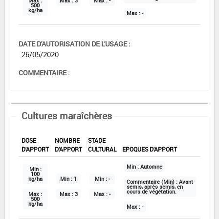
Max :
Max :
3
Max :
-
500
kg/ha
Max :
-
DATE D'AUTORISATION DE L'USAGE :
26/05/2020
COMMENTAIRE :
Cultures maraîchères
DOSE
NOMBRE
STADE
D'APPORT
D'APPORT
CULTURAL
EPOQUES D'APPORT
Min :
Automne
Min :
100
kg/ha
Min :
1
Min :
-
Commentaire (Min) :
Avant
semis, après semis, en
cours de végétation.
Max :
Max :
3
Max :
-
500
kg/ha
Max :
-