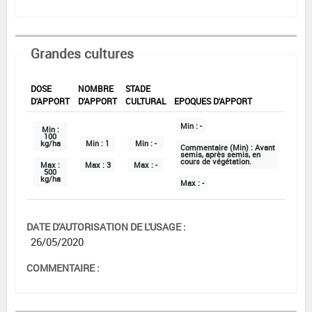
Grandes cultures
DOSE
NOMBRE
STADE
D'APPORT
D'APPORT
CULTURAL
EPOQUES D'APPORT
Min :
-
Min :
100
kg/ha
Min :
1
Min :
-
Commentaire (Min) :
Avant
semis, après semis, en
cours de végétation.
Max :
Max :
3
Max :
-
500
kg/ha
Max :
-
DATE D'AUTORISATION DE L'USAGE :
26/05/2020
COMMENTAIRE :