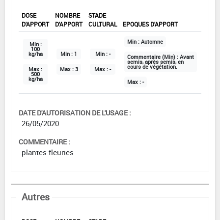
DOSE
NOMBRE
STADE
D'APPORT
D'APPORT
CULTURAL
EPOQUES D'APPORT
Min :
Automne
Min :
100
kg/ha
Min :
1
Min :
-
Commentaire (Min) :
Avant
semis, après semis, en
cours de végétation.
Max :
Max :
3
Max :
-
500
kg/ha
Max :
-
DATE D'AUTORISATION DE L'USAGE :
26/05/2020
COMMENTAIRE :
plantes fleuries
Autres