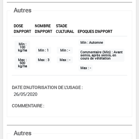
Autres
DOSE
NOMBRE
STADE
D'APPORT
D'APPORT
CULTURAL
EPOQUES D'APPORT
Min :
Automne
Min :
100
kg/ha
Min :
1
Min :
-
Commentaire (Min) :
Avant
semis, après semis, en
cours de vététation
Max :
Max :
3
Max :
-
500
kg/ha
Max :
-
DATE D'AUTORISATION DE L'USAGE :
26/05/2020
COMMENTAIRE :
Autres