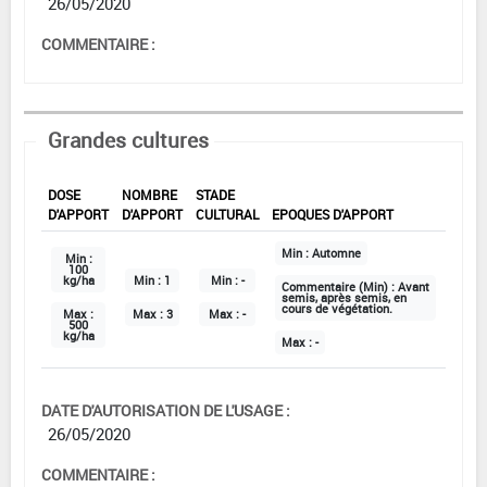
26/05/2020
COMMENTAIRE :
Grandes cultures
DOSE
NOMBRE
STADE
D'APPORT
D'APPORT
CULTURAL
EPOQUES D'APPORT
Min :
Automne
Min :
100
kg/ha
Min :
1
Min :
-
Commentaire (Min) :
Avant
semis, après semis, en
cours de végétation.
Max :
Max :
3
Max :
-
500
kg/ha
Max :
-
DATE D'AUTORISATION DE L'USAGE :
26/05/2020
COMMENTAIRE :