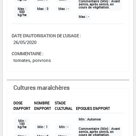
Commentaire (Min) :
Avant
semis, après semis, en
cours de végétation.
Max :
Max :
3
Max :
-
500
kg/ha
Max :
-
DATE D'AUTORISATION DE L'USAGE :
26/05/2020
COMMENTAIRE :
tomates, poivrons
Cultures maraîchères
DOSE
NOMBRE
STADE
D'APPORT
D'APPORT
CULTURAL
EPOQUES D'APPORT
Min :
Automne
Min :
100
kg/ha
Min :
1
Min :
-
Commentaire (Min) :
Avant
semis, après semis, en
cours de végétation.