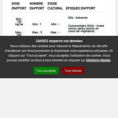
DOSE
NOMBRE
STADE
D'APPORT
D'APPORT
CULTURAL
EPOQUES D'APPORT
Min :
Automne
Min :
100
kg/ha
Min :
1
Min :
-
Commentaire (Min) :
Avant
semis, après semis, en
cours de végétation.
Max :
Max :
3
Max :
-
500
kg/ha
Max :
-
L'ANSES respecte vos données
Nous utilisons des cookies pour mesurer la fréquentation du site afin
d'améliorer son fonctionnement et d'optimiser votre expérience utilisateur. En
DATE D'AUTORISATION DE L'USAGE :
cliquant sur "Tout accepter", vous acceptez l'utilisation de cookies. Vous
pouvez modifier ce choix à tout moment en cliquant sur
Mentions légales
.
26/05/2020
Tout accepter
Tout refuser
COMMENTAIRE :
Grandes cultures
DOSE
NOMBRE
STADE
D'APPORT
D'APPORT
CULTURAL
EPOQUES D'APPORT