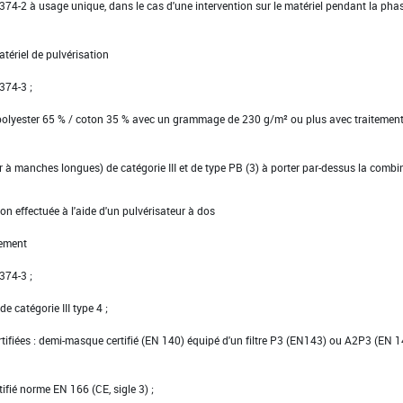
EN 374-2 à usage unique, dans le cas d'une intervention sur le matériel pendant la pha
tériel de pulvérisation
 374-3 ;
 polyester 65 % / coton 35 % avec un grammage de 230 g/m² ou plus avec traitemen
ier à manches longues) de catégorie III et de type PB (3) à porter par-dessus la comb
on effectuée à l'aide d'un pulvérisateur à dos
ement
 374-3 ;
e catégorie III type 4 ;
ertifiées : demi-masque certifié (EN 140) équipé d'un filtre P3 (EN143) ou A2P3 (EN 
tifié norme EN 166 (CE, sigle 3) ;