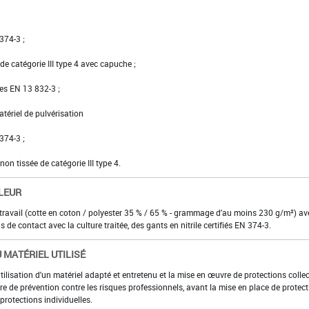
 374-3 ;
e catégorie III type 4 avec capuche ;
ées EN 13 832-3 ;
tériel de pulvérisation
 374-3 ;
on tissée de catégorie III type 4.
LEUR
travail (cotte en coton / polyester 35 % / 65 % - grammage d'au moins 230 g/m²) av
s de contact avec la culture traitée, des gants en nitrile certifiés EN 374-3.
 MATÉRIEL UTILISÉ
utilisation d'un matériel adapté et entretenu et la mise en œuvre de protections colle
e de prévention contre les risques professionnels, avant la mise en place de protec
rotections individuelles.