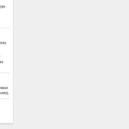
(ex :
ints
r
pas
s eaux
utes).