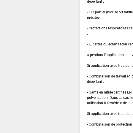
déperlant ;
- EPI partiel (blouse ou tabl
précitée ;
- Protections respiratoires c
;
- Lunettes ou écran facial cer
● pendant l'application - pulv
Si application avec tracteur 
- Combinaison de travail en
déperlant ;
- Gants en nitrile certifiés 
pulvérisation. Dans ce cas, le
utilisation à l'extérieur de la 
Si application avec tracteur
- Combinaison de protection d