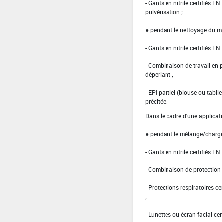
- Gants en nitrile certifiés 
pulvérisation ;
● pendant le nettoyage du ma
- Gants en nitrile certifiés EN
- Combinaison de travail en
déperlant ;
- EPI partiel (blouse ou tabl
précitée.
Dans le cadre d'une applicati
● pendant le mélange/charg
- Gants en nitrile certifiés EN
- Combinaison de protection d
- Protections respiratoires c
;
- Lunettes ou écran facial cer