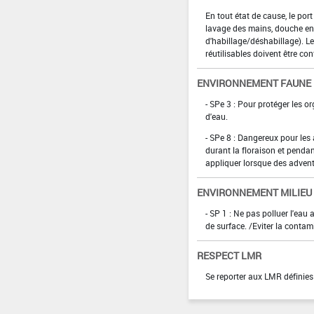
En tout état de cause, le por
lavage des mains, douche en 
d'habillage/déshabillage). L
réutilisables doivent être con
ENVIRONNEMENT FAUNE
- SPe 3 : Pour protéger les 
d'eau.
- SPe 8 : Dangereux pour les a
durant la floraison et pendan
appliquer lorsque des adventi
ENVIRONNEMENT MILIEU
- SP 1 : Ne pas polluer l'eau
de surface. /Eviter la contam
RESPECT LMR
Se reporter aux LMR définies