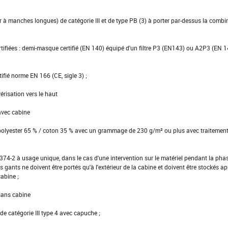
ier à manches longues) de catégorie III et de type PB (3) à porter par-dessus la comb
ertifiées : demi-masque certifié (EN 140) équipé d'un filtre P3 (EN143) ou A2P3 (EN 
tifié norme EN 166 (CE, sigle 3) ;
érisation vers le haut
avec cabine
 polyester 65 % / coton 35 % avec un grammage de 230 g/m² ou plus avec traitemen
EN 374-2 à usage unique, dans le cas d'une intervention sur le matériel pendant la pha
s gants ne doivent être portés qu'à l'extérieur de la cabine et doivent être stockés ap
cabine ;
 sans cabine
e catégorie III type 4 avec capuche ;