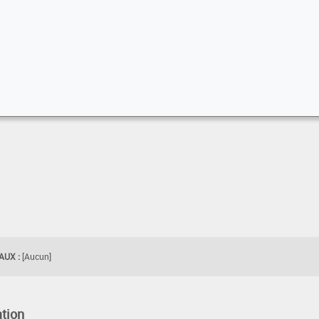
UX :
[Aucun]
tion