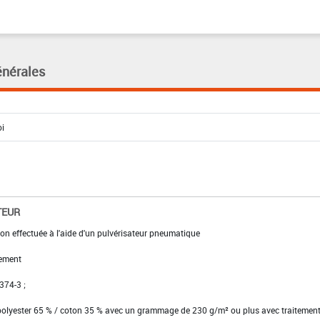
énérales
TEUR
ion effectuée à l'aide d'un pulvérisateur pneumatique
ement
 374-3 ;
 polyester 65 % / coton 35 % avec un grammage de 230 g/m² ou plus avec traitemen