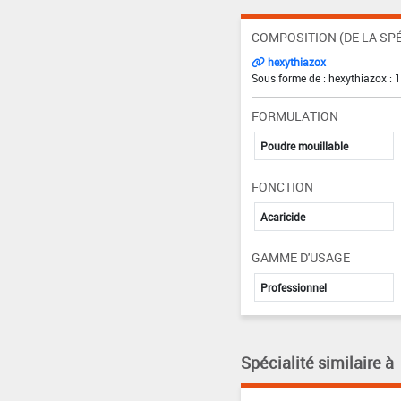
COMPOSITION (DE LA SPÉ
hexythiazox
Sous forme de : hexythiazox : 
FORMULATION
Poudre mouillable
FONCTION
Acaricide
GAMME D'USAGE
Professionnel
Spécialité similaire à