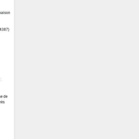
inaison
14387)
t
se de
rès