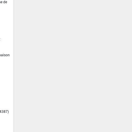
se de
t
inaison
14387)