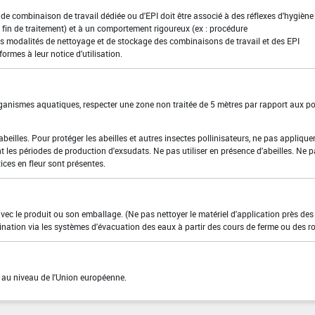
t de combinaison de travail dédiée ou d'EPI doit être associé à des réflexes d'hygiène 
fin de traitement) et à un comportement rigoureux (ex : procédure
es modalités de nettoyage et de stockage des combinaisons de travail et des EPI
formes à leur notice d'utilisation.
organismes aquatiques, respecter une zone non traitée de 5 mètres par rapport aux po
beilles. Pour protéger les abeilles et autres insectes pollinisateurs, ne pas applique
t les périodes de production d'exsudats. Ne pas utiliser en présence d'abeilles. Ne 
ces en fleur sont présentes.
 avec le produit ou son emballage. (Ne pas nettoyer le matériel d'application près de
ination via les systèmes d'évacuation des eaux à partir des cours de ferme ou des ro
 au niveau de l'Union européenne.