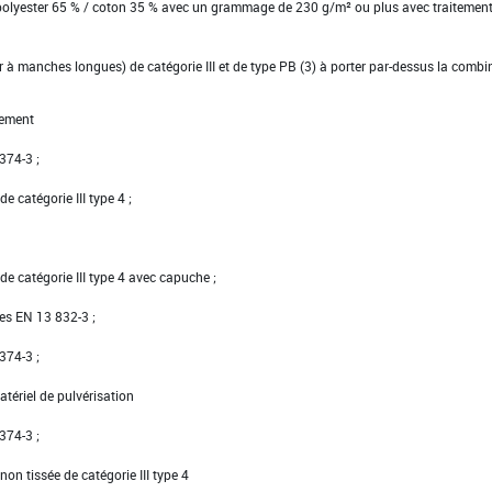
 polyester 65 % / coton 35 % avec un grammage de 230 g/m² ou plus avec traitemen
ier à manches longues) de catégorie III et de type PB (3) à porter par-dessus la comb
gement
 374-3 ;
e catégorie III type 4 ;
e catégorie III type 4 avec capuche ;
ées EN 13 832-3 ;
 374-3 ;
tériel de pulvérisation
 374-3 ;
on tissée de catégorie III type 4