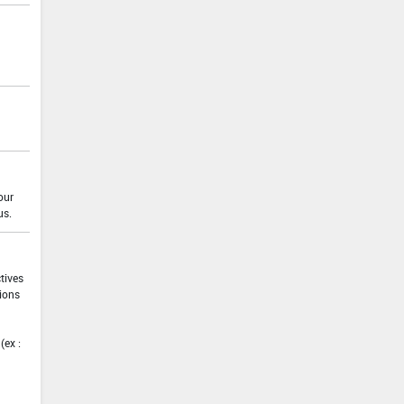
our
us.
ctives
tions
(ex :