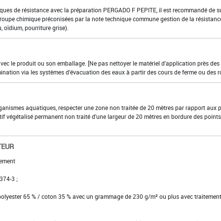
isques de résistance avec la préparation PERGADO F PEPITE, il est recommandé de s
 groupe chimique préconisées par la note technique commune gestion de la résistance
 oïdium, pourriture grise).
 avec le produit ou son emballage. [Ne pas nettoyer le matériel d'application près des
mination via les systèmes d'évacuation des eaux à partir des cours de ferme ou des r
organismes aquatiques, respecter une zone non traitée de 20 mètres par rapport aux 
if végétalisé permanent non traité d'une largeur de 20 mètres en bordure des points
TEUR
gement
 374-3 ;
 polyester 65 % / coton 35 % avec un grammage de 230 g/m² ou plus avec traitemen