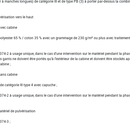
ier à manches longues) de catégorie III et de type PB (3) à porter par-dessus la comb
vérisation vers le haut
avec cabine
 polyester 65 % / coton 35 % avec un grammage de 230 g/m² ou plus avec traitemen
EN 374-2 à usage unique, dans le cas d'une intervention sur le matériel pendant la pha
s gants ne doivent être portés qu'à l'extérieur de la cabine et doivent être stockés ap
cabine ;
 sans cabine
e catégorie III type 4 avec capuche ;
EN 374-2 à usage unique, dans le cas d'une intervention sur le matériel pendant la pha
tériel de pulvérisation
 374-3 ;