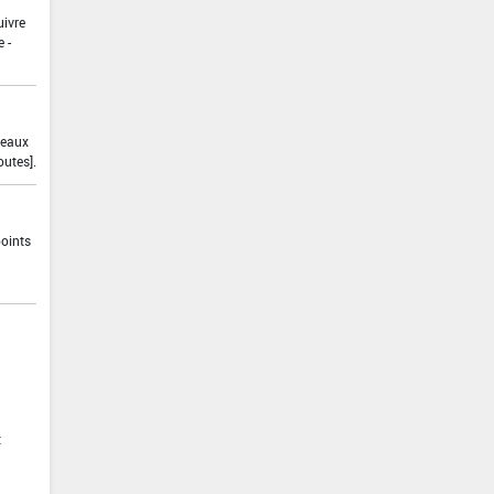
uivre
 -
 eaux
outes].
points
t