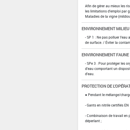
Afin de gérer au mieux les r
les limitations d'emploi par
Maladies de la vigne (mildiou,
ENVIRONNEMENT MILIEU
- SP 1 : Ne pas polluer l'eau
de surface. / Éviter la conta
ENVIRONNEMENT FAUNE
- SPe 3 : Pour protéger les 
d'eau comportant un disposit
d'eau.
PROTECTION DE L'OPÉRA
● Pendant le mélange/char
- Gants en nitrile certifiés EN
- Combinaison de travail en
déperlant ;