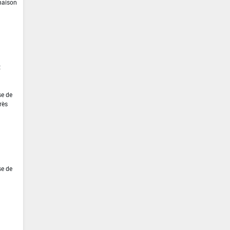
inaison
t
se de
rès
se de