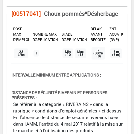
[00517041]
Choux pommés*Désherbage
DOSE
DÉLAIS
ZNT
MAX
NOMBRE MAX
STADE
AVANT
AQUATIQUE
D'EMPLOI
D'APPLICATION
D'APPLICATION
RÉCOLTE
(DVP)
F
2,5
Min
Max
5 m
1
(BBCH
L/ha
: 10
: 18
(5 m)
18)
INTERVALLE MINIMUM ENTRE APPLICATIONS :
-
DISTANCE DE SÉCURITÉ RIVERAIN ET PERSONNES
PRÉSENTES :
Se référer à la catégorie « RIVERAINS » dans la
rubrique « conditions d'emploi générales » ci-dessus.
En l'absence de distance de sécurité riverains fixée
dans l'AMM, l'arrêté du 4 mai 2017 relatif à la mise sur
le marché et à l'utilisation des produits