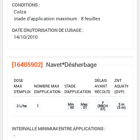
CONDITIONS :
Colza:
stade d'application maximum : 8 feuilles
DATE D'AUTORISATION DE L'USAGE :
14/10/2010
[16405902]
Navet*Désherbage
DOSE
DÉLAIS
ZNT
MAX
NOMBRE MAX
STADE
AVANT
AQUATIQUE
D'EMPLOI
D'APPLICATION
D'APPLICATION
RÉCOLTE
(DVP)
F
Min
Max
5 m
2 L/ha
1
(BBCH
: 00
: 07
(5 m)
07)
INTERVALLE MINIMUM ENTRE APPLICATIONS :
-