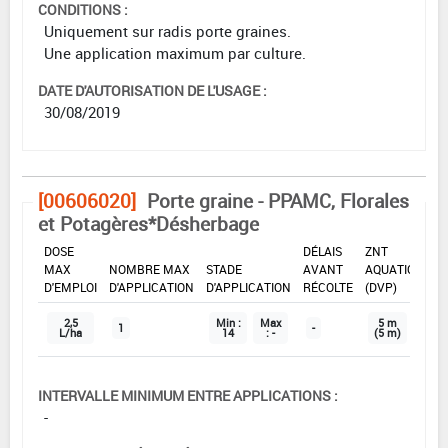
CONDITIONS :
Uniquement sur radis porte graines.
Une application maximum par culture.
DATE D'AUTORISATION DE L'USAGE :
30/08/2019
[00606020]
Porte graine - PPAMC, Florales
et Potagères*Désherbage
DOSE
DÉLAIS
ZNT
MAX
NOMBRE MAX
STADE
AVANT
AQUATIQUE
D'EMPLOI
D'APPLICATION
D'APPLICATION
RÉCOLTE
(DVP)
2,5
Min :
Max
5 m
1
-
L/ha
14
: -
(5 m)
INTERVALLE MINIMUM ENTRE APPLICATIONS :
-