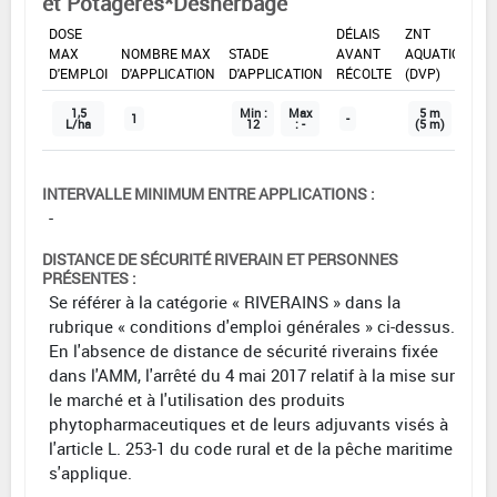
et Potagères*Désherbage
DOSE
DÉLAIS
ZNT
MAX
NOMBRE MAX
STADE
AVANT
AQUATIQUE
D'EMPLOI
D'APPLICATION
D'APPLICATION
RÉCOLTE
(DVP)
1,5
Min :
Max
5 m
1
-
L/ha
12
: -
(5 m)
INTERVALLE MINIMUM ENTRE APPLICATIONS :
-
DISTANCE DE SÉCURITÉ RIVERAIN ET PERSONNES
PRÉSENTES :
Se référer à la catégorie « RIVERAINS » dans la
rubrique « conditions d'emploi générales » ci-dessus.
En l'absence de distance de sécurité riverains fixée
dans l'AMM, l'arrêté du 4 mai 2017 relatif à la mise sur
le marché et à l'utilisation des produits
phytopharmaceutiques et de leurs adjuvants visés à
l'article L. 253-1 du code rural et de la pêche maritime
s'applique.