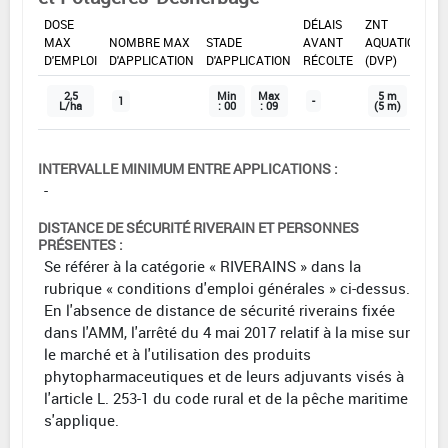
DOSE
DÉLAIS
ZNT
MAX
NOMBRE MAX
STADE
AVANT
AQUATIQUE
D'EMPLOI
D'APPLICATION
D'APPLICATION
RÉCOLTE
(DVP)
2,5
Min
Max
5 m
1
-
L/ha
: 00
: 09
(5 m)
INTERVALLE MINIMUM ENTRE APPLICATIONS :
-
DISTANCE DE SÉCURITÉ RIVERAIN ET PERSONNES
PRÉSENTES :
Se référer à la catégorie « RIVERAINS » dans la
rubrique « conditions d'emploi générales » ci-dessus.
En l'absence de distance de sécurité riverains fixée
dans l'AMM, l'arrêté du 4 mai 2017 relatif à la mise sur
le marché et à l'utilisation des produits
phytopharmaceutiques et de leurs adjuvants visés à
l'article L. 253-1 du code rural et de la pêche maritime
s'applique.