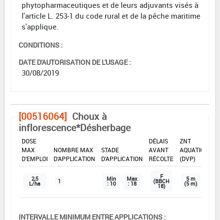
phytopharmaceutiques et de leurs adjuvants visés à
l'article L. 253-1 du code rural et de la pêche maritime
s'applique.
CONDITIONS :
DATE D'AUTORISATION DE L'USAGE :
30/08/2019
[00516064]
Choux à
inflorescence*Désherbage
DOSE
DÉLAIS
ZNT
MAX
NOMBRE MAX
STADE
AVANT
AQUATIQUE
D'EMPLOI
D'APPLICATION
D'APPLICATION
RÉCOLTE
(DVP)
F
2,5
Min
Max
5 m
1
(BBCH
L/ha
: 10
: 18
(5 m)
18)
INTERVALLE MINIMUM ENTRE APPLICATIONS :