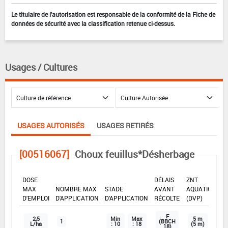
Le titulaire de l'autorisation est responsable de la conformité de la Fiche de
données de sécurité avec la classification retenue ci-dessus.
Usages / Cultures
USAGES AUTORISÉS
USAGES RETIRÉS
[00516067]
Choux feuillus*Désherbage
DOSE
DÉLAIS
ZNT
MAX
NOMBRE MAX
STADE
AVANT
AQUATIQUE
D'EMPLOI
D'APPLICATION
D'APPLICATION
RÉCOLTE
(DVP)
F
2,5
Min
Max
5 m
1
(BBCH
L/ha
: 10
: 18
(5 m)
18)