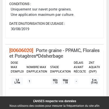
CONDITIONS :
Uniquement sur navet porte graines.
Une application maximum par culture.
DATE D'AUTORISATION DE L'USAGE :
30/08/2019
[00606020]
Porte graine - PPAMC, Florales
et Potagères*Désherbage
DOSE
DÉLAIS
ZNT
MAX
NOMBRE MAX
STADE
AVANT
AQUATIQUE
D'EMPLOI
D'APPLICATION
D'APPLICATION
RÉCOLTE
(DVP)
1,5
Min
Max
5 m
1
-
L/ha
: 10
: 18
(5 m)
INTERVALLE MINIMUM ENTRE APPLICATIONS :
L'ANSES respecte vos données
-
Nous utilisons des cookies pour mesurer la fréquentation du site afin