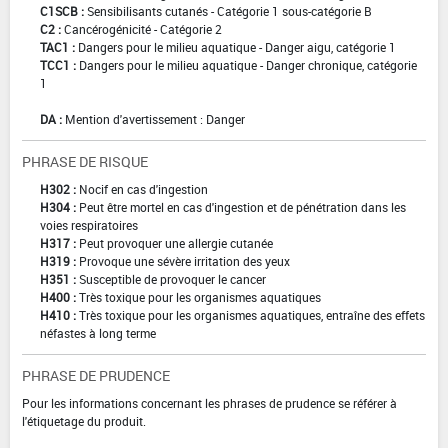
C1SCB :
Sensibilisants cutanés - Catégorie 1 sous-catégorie B
C2 :
Cancérogénicité - Catégorie 2
TAC1 :
Dangers pour le milieu aquatique - Danger aigu, catégorie 1
TCC1 :
Dangers pour le milieu aquatique - Danger chronique, catégorie
1
DA :
Mention d'avertissement : Danger
PHRASE DE RISQUE
H302 :
Nocif en cas d'ingestion
H304 :
Peut être mortel en cas d'ingestion et de pénétration dans les
voies respiratoires
H317 :
Peut provoquer une allergie cutanée
H319 :
Provoque une sévère irritation des yeux
H351 :
Susceptible de provoquer le cancer
H400 :
Très toxique pour les organismes aquatiques
H410 :
Très toxique pour les organismes aquatiques, entraîne des effets
néfastes à long terme
PHRASE DE PRUDENCE
Pour les informations concernant les phrases de prudence se référer à
l'étiquetage du produit.