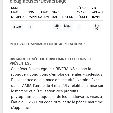
oléagineuses*Désherbage
DOSE
DÉLAIS
ZNT
MAX
NOMBRE MAX
STADE
AVANT
AQUATIQUE
D'EMPLOI
D'APPLICATION
D'APPLICATION
RÉCOLTE
(DVP)
Min
Max :
5 m
3 L/ha
1
-
: -
18
(-)
INTERVALLE MINIMUM ENTRE APPLICATIONS :
-
DISTANCE DE SÉCURITÉ RIVERAIN ET PERSONNES
PRÉSENTES :
Se référer à la catégorie « RIVERAINS » dans la
rubrique « conditions d'emploi générales » ci-dessus.
En l'absence de distance de sécurité riverains fixée
dans l'AMM, l'arrêté du 4 mai 2017 relatif à la mise sur
le marché et à l'utilisation des produits
phytopharmaceutiques et de leurs adjuvants visés à
l'article L. 253-1 du code rural et de la pêche maritime
s'applique.