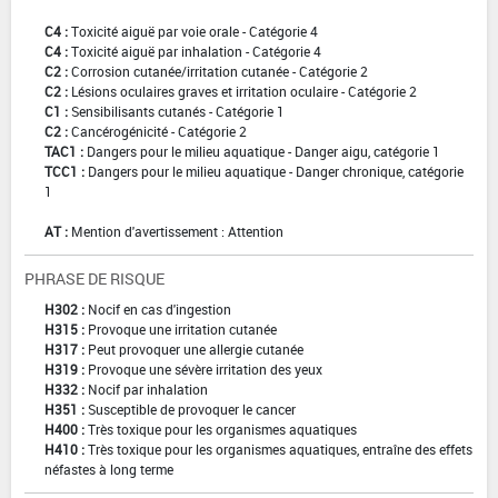
C4 :
Toxicité aiguë par voie orale - Catégorie 4
C4 :
Toxicité aiguë par inhalation - Catégorie 4
C2 :
Corrosion cutanée/irritation cutanée - Catégorie 2
C2 :
Lésions oculaires graves et irritation oculaire - Catégorie 2
C1 :
Sensibilisants cutanés - Catégorie 1
C2 :
Cancérogénicité - Catégorie 2
TAC1 :
Dangers pour le milieu aquatique - Danger aigu, catégorie 1
TCC1 :
Dangers pour le milieu aquatique - Danger chronique, catégorie
1
AT :
Mention d'avertissement : Attention
PHRASE DE RISQUE
H302 :
Nocif en cas d'ingestion
H315 :
Provoque une irritation cutanée
H317 :
Peut provoquer une allergie cutanée
H319 :
Provoque une sévère irritation des yeux
H332 :
Nocif par inhalation
H351 :
Susceptible de provoquer le cancer
H400 :
Très toxique pour les organismes aquatiques
H410 :
Très toxique pour les organismes aquatiques, entraîne des effets
néfastes à long terme