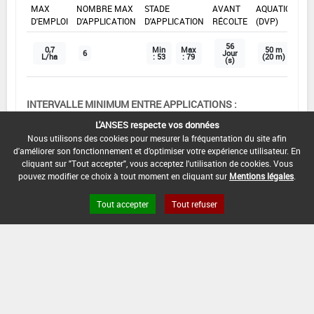
MAX
NOMBRE MAX
STADE
AVANT
AQUATIQUE
D'EMPLOI
D'APPLICATION
D'APPLICATION
RÉCOLTE
(DVP)
56
0,7
Min
Max
50 m
6
Jour
L/ha
: 53
: 79
(20 m)
(s)
INTERVALLE MINIMUM ENTRE APPLICATIONS :
5 Jour(s)
L'ANSES respecte vos données
Nous utilisons des cookies pour mesurer la fréquentation du site afin
DISTANCE DE SÉCURITÉ RIVERAIN ET PERSONNES
d'améliorer son fonctionnement et d'optimiser votre expérience utilisateur. En
PRÉSENTES :
cliquant sur "Tout accepter", vous acceptez l'utilisation de cookies. Vous
Se référer à la catégorie « RIVERAINS » dans la
pouvez modifier ce choix à tout moment en cliquant sur
Mentions légales
.
rubrique « conditions d'emploi générales » ci-dessus.
En l'absence de distance de sécurité riverains fixée
Tout accepter
Tout refuser
dans l'AMM, l'arrêté du 4 mai 2017 relatif à la mise sur
le marché et à l'utilisation des produits
phytopharmaceutiques et de leurs adjuvants visés à
l'article L. 253-1 du code rural et de la pêche maritime
s'applique.
CONDITIONS :