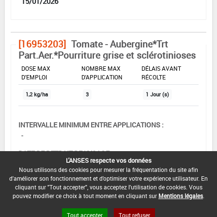
15/01/2026
[16953203]
Tomate - Aubergine*Trt
Part.Aer.*Pourriture grise et sclérotinioses
DOSE MAX
NOMBRE MAX
DÉLAIS AVANT
D'EMPLOI
D'APPLICATION
RÉCOLTE
1,2 kg/ha
3
1 Jour (s)
INTERVALLE MINIMUM ENTRE APPLICATIONS :
-
DATE DE RETRAIT DE L'USAGE :
L'ANSES respecte vos données
15/01/2025
Nous utilisons des cookies pour mesurer la fréquentation du site afin
d'améliorer son fonctionnement et d'optimiser votre expérience utilisateur. En
DATE DE FIN DE DISTRIBUTION :
cliquant sur "Tout accepter", vous acceptez l'utilisation de cookies. Vous
15/07/2025
pouvez modifier ce choix à tout moment en cliquant sur
Mentions légales
.
DATE DE FIN D'UTILISATION :
Tout accepter
Tout refuser