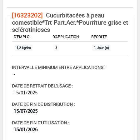
[16323202]
Cucurbitacées à peau
comestible*Trt Part.Aer.*Pourriture grise et
sclérotinioses
DOSE MAX
NOMBRE MAX
DÉLAIS AVANT
D'EMPLOI
D'APPLICATION
RÉCOLTE
1,2 kg/ha
3
1 Jour (s)
INTERVALLE MINIMUM ENTRE APPLICATIONS :
-
DATE DE RETRAIT DE L'USAGE :
15/01/2025
DATE DE FIN DE DISTRIBUTION :
15/07/2025
DATE DE FIN D'UTILISATION :
15/01/2026