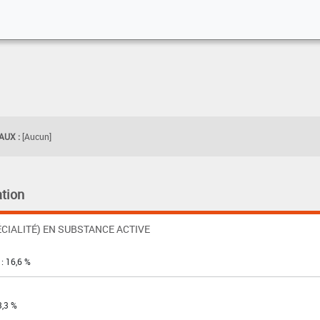
UX :
[Aucun]
tion
CIALITÉ) EN SUBSTANCE ACTIVE
: 16,6 %
3,3 %