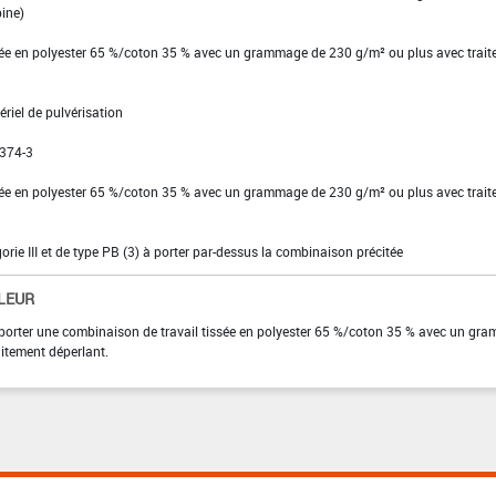
bine)
ssée en polyester 65 %/coton 35 % avec un grammage de 230 g/m² ou plus avec trai
riel de pulvérisation
 374-3
ssée en polyester 65 %/coton 35 % avec un grammage de 230 g/m² ou plus avec trai
gorie III et de type PB (3) à porter par-dessus la combinaison précitée
LEUR
ur, porter une combinaison de travail tissée en polyester 65 %/coton 35 % avec un g
itement déperlant.