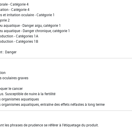
orale - Catégorie 4
lation - Catégorie 4
 et irritation oculaire - Catégorie 1
gorie 2
eu aquatique - Danger aigu, catégorie 1
eu aquatique - Danger chronique, catégorie 1
oduction - Catégories 1A
oduction - Catégories 1B
t : Danger
tion
s oculaires graves
quer le cancer
s. Susceptible de nuire à la fertilité
es organismes aquatiques
s organismes aquatiques, entraîne des effets néfastes à long terme
t les phrases de prudence se référer à l'étiquetage du produit.