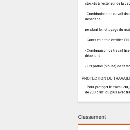
stockés à l'extérieur de la ca
- Combinaison de travail ti
déperlant
pendant le nettoyage du maté
- Gants en nitrile certifiés EN
- Combinaison de travail ti
déperlant
- EPI partiel (blouse) de caté
PROTECTION DU TRAVAIL
- Pour protéger le travaille
de 230 g/m² ou plus avec tra
Classement