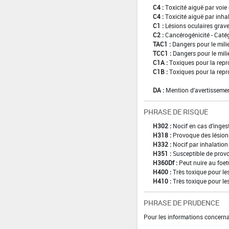
C4 :
Toxicité aiguë par voie 
C4 :
Toxicité aiguë par inha
C1 :
Lésions oculaires graves
C2 :
Cancérogénicité - Caté
TAC1 :
Dangers pour le mili
TCC1 :
Dangers pour le mili
C1A :
Toxiques pour la repr
C1B :
Toxiques pour la repr
DA :
Mention d'avertissemen
PHRASE DE RISQUE
H302 :
Nocif en cas d'inges
H318 :
Provoque des lésion
H332 :
Nocif par inhalation
H351 :
Susceptible de provo
H360Df :
Peut nuire au foetu
H400 :
Très toxique pour l
H410 :
Très toxique pour le
PHRASE DE PRUDENCE
Pour les informations concernan