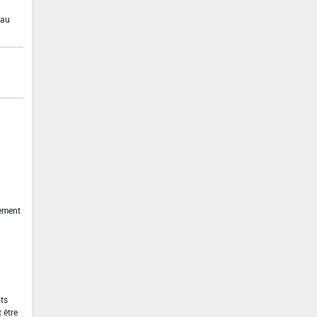
eau
tement
nts
 être