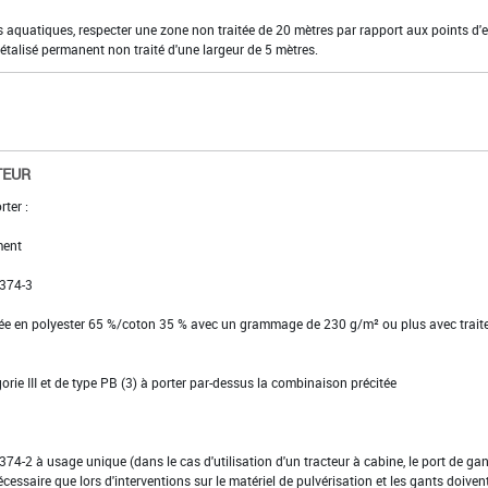
 aquatiques, respecter une zone non traitée de 20 mètres par rapport aux points d'
étalisé permanent non traité d'une largeur de 5 mètres.
TEUR
rter :
ment
 374-3
ssée en polyester 65 %/coton 35 % avec un grammage de 230 g/m² ou plus avec trai
gorie III et de type PB (3) à porter par-dessus la combinaison précitée
N 374-2 à usage unique (dans le cas d'utilisation d'un tracteur à cabine, le port de ga
cessaire que lors d'interventions sur le matériel de pulvérisation et les gants doivent