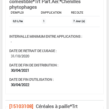
comestible*Trt Part.Aer.*Chenilles
phytophages
DOSE MAX
NOMBRE MAX
DÉLAIS AVANT
D'EMPLOI
D'APPLICATION
RÉCOLTE
0,3 L/ha
1
7 Jour (s)
INTERVALLE MINIMUM ENTRE APPLICATIONS :
-
DATE DE RETRAIT DE L'USAGE :
31/10/2020
DATE DE FIN DE DISTRIBUTION :
30/04/2021
DATE DE FIN D'UTILISATION :
30/04/2022
[15103108]
Céréales à paille*Trt