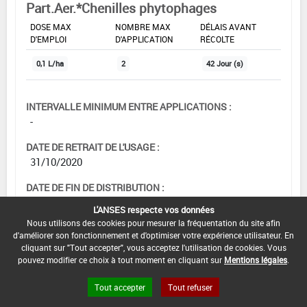
Part.Aer.*Chenilles phytophages
DOSE MAX
NOMBRE MAX
DÉLAIS AVANT
D'EMPLOI
D'APPLICATION
RÉCOLTE
0,1 L/ha
2
42 Jour (s)
INTERVALLE MINIMUM ENTRE APPLICATIONS :
-
DATE DE RETRAIT DE L'USAGE :
31/10/2020
DATE DE FIN DE DISTRIBUTION :
30/04/2021
L'ANSES respecte vos données
Nous utilisons des cookies pour mesurer la fréquentation du site afin
DATE DE FIN D'UTILISATION :
d'améliorer son fonctionnement et d'optimiser votre expérience utilisateur. En
30/04/2022
cliquant sur "Tout accepter", vous acceptez l'utilisation de cookies. Vous
pouvez modifier ce choix à tout moment en cliquant sur
Mentions légales
.
Tout accepter
Tout refuser
[15103108]
Céréales à paille*Trt