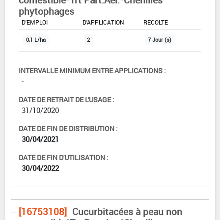
phytophages
DOSE MAX
NOMBRE MAX
DÉLAIS AVANT
D'EMPLOI
D'APPLICATION
RÉCOLTE
0,1 L/ha
2
7 Jour (s)
INTERVALLE MINIMUM ENTRE APPLICATIONS :
-
DATE DE RETRAIT DE L'USAGE :
31/10/2020
DATE DE FIN DE DISTRIBUTION :
30/04/2021
DATE DE FIN D'UTILISATION :
30/04/2022
[16753108]
Cucurbitacées à peau non