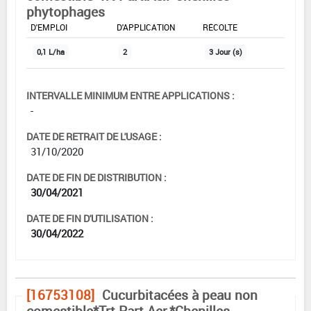
phytophages
DOSE MAX
NOMBRE MAX
DÉLAIS AVANT
D'EMPLOI
D'APPLICATION
RÉCOLTE
0,1 L/ha
2
3 Jour (s)
INTERVALLE MINIMUM ENTRE APPLICATIONS :
-
DATE DE RETRAIT DE L'USAGE :
31/10/2020
DATE DE FIN DE DISTRIBUTION :
30/04/2021
DATE DE FIN D'UTILISATION :
30/04/2022
[16753108]
Cucurbitacées à peau non
comestible*Trt Part.Aer.*Chenilles