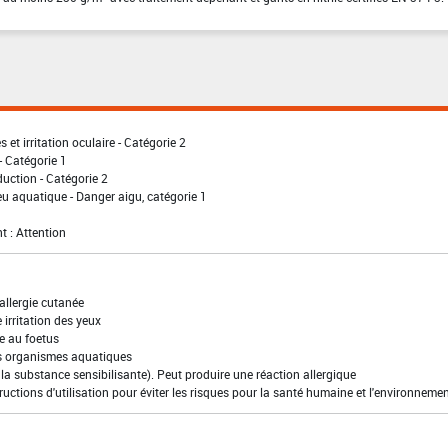
 et irritation oculaire - Catégorie 2
- Catégorie 1
uction - Catégorie 2
eu aquatique - Danger aigu, catégorie 1
t : Attention
allergie cutanée
irritation des yeux
e au foetus
es organismes aquatiques
la substance sensibilisante). Peut produire une réaction allergique
ructions d'utilisation pour éviter les risques pour la santé humaine et l'environneme