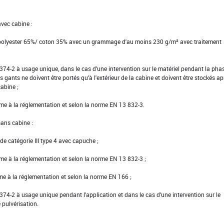
avec cabine :
 polyester 65%/ coton 35% avec un grammage d'au moins 230 g/m² avec traitement
EN 374-2 à usage unique, dans le cas d'une intervention sur le matériel pendant la pha
s gants ne doivent être portés qu'à l'extérieur de la cabine et doivent être stockés ap
cabine ;
rme à la réglementation et selon la norme EN 13 832-3.
sans cabine :
e catégorie III type 4 avec capuche ;
rme à la réglementation et selon la norme EN 13 832-3 ;
rme à la réglementation et selon la norme EN 166 ;
EN 374-2 à usage unique pendant l'application et dans le cas d'une intervention sur le
 pulvérisation.