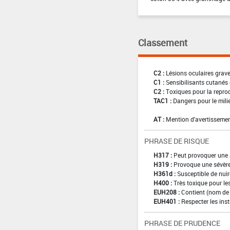
Classement
C2 :
Lésions oculaires graves
C1 :
Sensibilisants cutanés 
C2 :
Toxiques pour la reprod
TAC1 :
Dangers pour le mili
AT :
Mention d'avertissemen
PHRASE DE RISQUE
H317 :
Peut provoquer une 
H319 :
Provoque une sévère 
H361d :
Susceptible de nuir
H400 :
Très toxique pour l
EUH208 :
Contient (nom de 
EUH401 :
Respecter les inst
PHRASE DE PRUDENCE