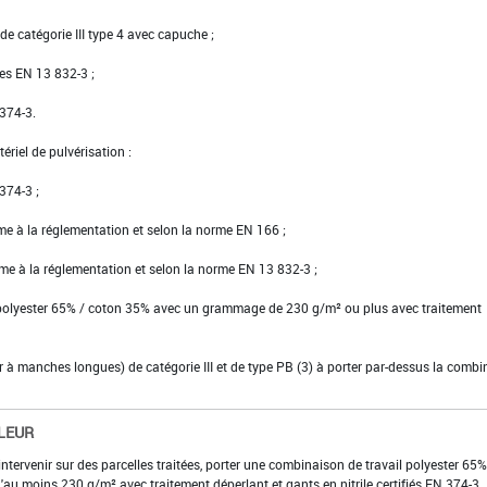
e catégorie III type 4 avec capuche ;
ées EN 13 832-3 ;
 374-3.
riel de pulvérisation :
 374-3 ;
rme à la réglementation et selon la norme EN 166 ;
rme à la réglementation et selon la norme EN 13 832-3 ;
 polyester 65% / coton 35% avec un grammage de 230 g/m² ou plus avec traitement
ier à manches longues) de catégorie III et de type PB (3) à porter par-dessus la comb
LEUR
 intervenir sur des parcelles traitées, porter une combinaison de travail polyester 65%
 moins 230 g/m² avec traitement déperlant et gants en nitrile certifiés EN 374-3.