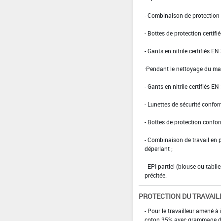
- Combinaison de protection d
- Bottes de protection certifi
- Gants en nitrile certifiés EN
·Pendant le nettoyage du maté
- Gants en nitrile certifiés EN
- Lunettes de sécurité confo
- Bottes de protection confo
- Combinaison de travail en
déperlant ;
- EPI partiel (blouse ou tabl
précitée.
PROTECTION DU TRAVAIL
- Pour le travailleur amené à
coton 35% avec grammage d'au