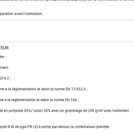
aration avant l'utilisation.
TEUR
er :
ment :
 374-3 ;
rme à la réglementation et selon la norme EN 13 832-3 ;
rme à la réglementation et selon la norme EN 166 ;
ssée en polyester 65%/ coton 35% avec un grammage de 250 g/m² avec traitement
gorie III et de type PB (3) à porter par-dessus la combinaison précitée.