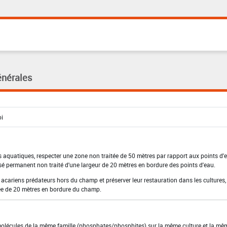
énérales
 aquatiques, respecter une zone non traitée de 50 mètres par rapport aux points d'e
isé permanent non traité d'une largeur de 20 mètres en bordure des points d'eau.
es acariens prédateurs hors du champ et préserver leur restauration dans les cultures,
tée de 20 mètres en bordure du champ.
molécules de la même famille (phosphates/phosphites) sur la même culture et la mê