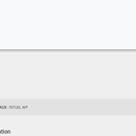
UX :
RITUEL WP
tion