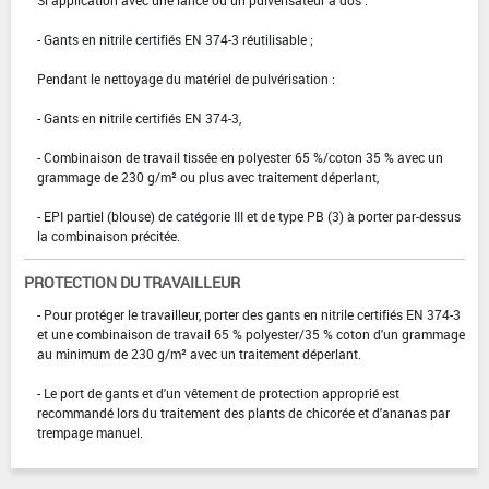
Si application avec une lance ou un pulvérisateur à dos :
- Gants en nitrile certifiés EN 374-3 réutilisable ;
Pendant le nettoyage du matériel de pulvérisation :
- Gants en nitrile certifiés EN 374-3,
- Combinaison de travail tissée en polyester 65 %/coton 35 % avec un
grammage de 230 g/m² ou plus avec traitement déperlant,
- EPI partiel (blouse) de catégorie III et de type PB (3) à porter par-dessus
la combinaison précitée.
PROTECTION DU TRAVAILLEUR
- Pour protéger le travailleur, porter des gants en nitrile certifiés EN 374-3
et une combinaison de travail 65 % polyester/35 % coton d'un grammage
au minimum de 230 g/m² avec un traitement déperlant.
- Le port de gants et d'un vêtement de protection approprié est
recommandé lors du traitement des plants de chicorée et d'ananas par
trempage manuel.