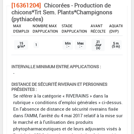
[16361204]
Chicorées - Production de
chicons*Trt Sem. Plants*Champignons
(pythiacées)
DOSE
DÉLAIS
ZNT
MAX
NOMBRE MAX
STADE
AVANT
AQUATIQUE
D'EMPLOI
D'APPLICATION
D'APPLICATION
RÉCOLTE
(DVP)
21
15
Min
Max
5 m
1
Jour
g/m²
: -
: -
(5 m)
(s)
INTERVALLE MINIMUM ENTRE APPLICATIONS :
-
DISTANCE DE SÉCURITÉ RIVERAIN ET PERSONNES
PRÉSENTES :
Se référer à la catégorie « RIVERAINS » dans la
rubrique « conditions d'emploi générales » ci-dessus.
En l'absence de distance de sécurité riverains fixée
dans l'AMM, l'arrêté du 4 mai 2017 relatif à la mise sur
le marché et à l'utilisation des produits
phytopharmaceutiques et de leurs adjuvants visés à