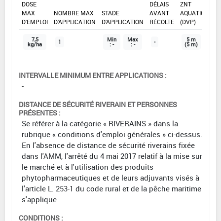
DOSE
DÉLAIS
ZNT
MAX
NOMBRE MAX
STADE
AVANT
AQUATIQUE
D'EMPLOI
D'APPLICATION
D'APPLICATION
RÉCOLTE
(DVP)
7,5
Min
Max
5 m
1
-
kg/ha
: -
: -
(5 m)
INTERVALLE MINIMUM ENTRE APPLICATIONS :
-
DISTANCE DE SÉCURITÉ RIVERAIN ET PERSONNES
PRÉSENTES :
Se référer à la catégorie « RIVERAINS » dans la
rubrique « conditions d'emploi générales » ci-dessus.
En l'absence de distance de sécurité riverains fixée
dans l'AMM, l'arrêté du 4 mai 2017 relatif à la mise sur
le marché et à l'utilisation des produits
phytopharmaceutiques et de leurs adjuvants visés à
l'article L. 253-1 du code rural et de la pêche maritime
s'applique.
CONDITIONS :