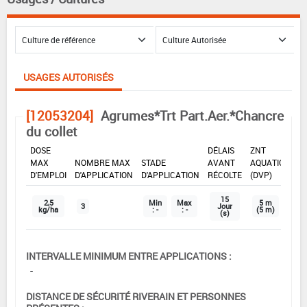
USAGES AUTORISÉS
[12053204]
Agrumes*Trt Part.Aer.*Chancre
du collet
DOSE
DÉLAIS
ZNT
MAX
NOMBRE MAX
STADE
AVANT
AQUATIQUE
D'EMPLOI
D'APPLICATION
D'APPLICATION
RÉCOLTE
(DVP)
15
2,5
Min
Max
5 m
3
Jour
kg/ha
: -
: -
(5 m)
(s)
INTERVALLE MINIMUM ENTRE APPLICATIONS :
-
DISTANCE DE SÉCURITÉ RIVERAIN ET PERSONNES