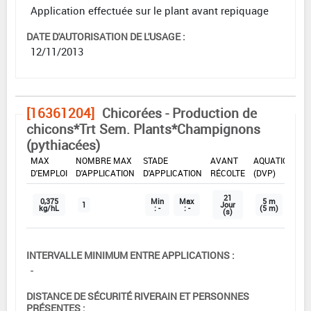
Application effectuée sur le plant avant repiquage
DATE D'AUTORISATION DE L'USAGE :
12/11/2013
[16361204]
Chicorées - Production de
chicons*Trt Sem. Plants*Champignons
(pythiacées)
DOSE
DÉLAIS
ZNT
MAX
NOMBRE MAX
STADE
AVANT
AQUATIQUE
D'EMPLOI
D'APPLICATION
D'APPLICATION
RÉCOLTE
(DVP)
21
0,375
Min
Max
5 m
1
Jour
kg/hL
: -
: -
(5 m)
(s)
INTERVALLE MINIMUM ENTRE APPLICATIONS :
-
DISTANCE DE SÉCURITÉ RIVERAIN ET PERSONNES
PRÉSENTES :