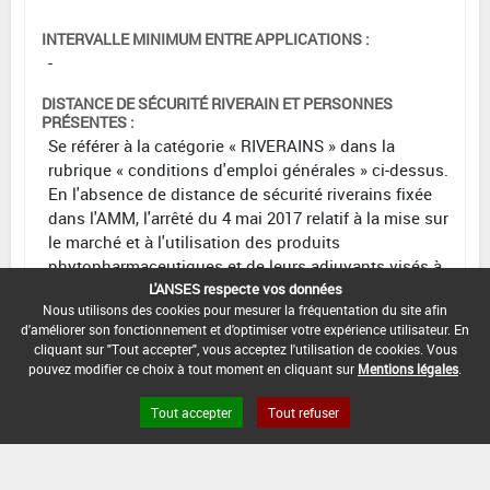
INTERVALLE MINIMUM ENTRE APPLICATIONS :
-
DISTANCE DE SÉCURITÉ RIVERAIN ET PERSONNES
PRÉSENTES :
Se référer à la catégorie « RIVERAINS » dans la
rubrique « conditions d'emploi générales » ci-dessus.
En l'absence de distance de sécurité riverains fixée
dans l'AMM, l'arrêté du 4 mai 2017 relatif à la mise sur
le marché et à l'utilisation des produits
phytopharmaceutiques et de leurs adjuvants visés à
L'ANSES respecte vos données
l'article L. 253-1 du code rural et de la pêche maritime
Nous utilisons des cookies pour mesurer la fréquentation du site afin
s'applique.
d'améliorer son fonctionnement et d'optimiser votre expérience utilisateur. En
cliquant sur "Tout accepter", vous acceptez l'utilisation de cookies. Vous
CONDITIONS :
pouvez modifier ce choix à tout moment en cliquant sur
Mentions légales
.
DATE D'AUTORISATION DE L'USAGE :
Tout accepter
Tout refuser
12/11/2013