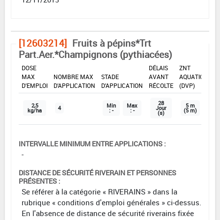
[12603214]
Fruits à pépins*Trt
Part.Aer.*Champignons (pythiacées)
DOSE
DÉLAIS
ZNT
MAX
NOMBRE MAX
STADE
AVANT
AQUATIQUE
D'EMPLOI
D'APPLICATION
D'APPLICATION
RÉCOLTE
(DVP)
28
2,5
Min
Max
5 m
4
Jour
kg/ha
: -
: -
(5 m)
(s)
INTERVALLE MINIMUM ENTRE APPLICATIONS :
-
DISTANCE DE SÉCURITÉ RIVERAIN ET PERSONNES
PRÉSENTES :
Se référer à la catégorie « RIVERAINS » dans la
rubrique « conditions d'emploi générales » ci-dessus.
En l'absence de distance de sécurité riverains fixée