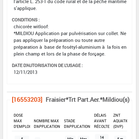
l'article L. 253-1 du code rural et de la pêche maritime
s'applique.
CONDITIONS :
chicorée witloof:
*MILDIOU Application par pulvérisation sur collet. Ne
pas appliquer la préparation ou toute autre
préparation à base de fosétyl-aluminium à la fois en
plein champ et lors de la phase de forçage.
DATE D'AUTORISATION DE L'USAGE :
12/11/2013
[16553203]
Fraisier*Trt Part.Aer.*Mildiou(s)
DOSE
DÉLAIS
ZNT
MAX
NOMBRE MAX
STADE
AVANT
AQUATIQUE
D'EMPLOI
D'APPLICATION
D'APPLICATION
RÉCOLTE
(DVP)
14