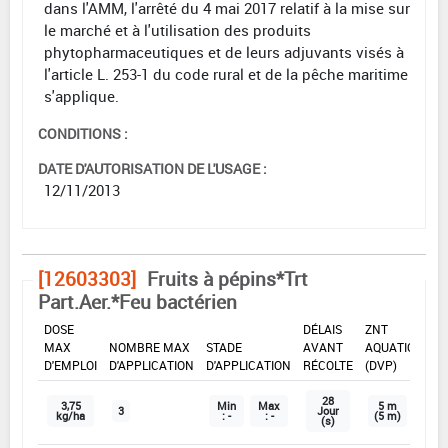
dans l'AMM, l'arrêté du 4 mai 2017 relatif à la mise sur
le marché et à l'utilisation des produits
phytopharmaceutiques et de leurs adjuvants visés à
l'article L. 253-1 du code rural et de la pêche maritime
s'applique.
CONDITIONS :
DATE D'AUTORISATION DE L'USAGE :
12/11/2013
[12603303]
Fruits à pépins*Trt
Part.Aer.*Feu bactérien
DOSE
DÉLAIS
ZNT
MAX
NOMBRE MAX
STADE
AVANT
AQUATIQUE
D'EMPLOI
D'APPLICATION
D'APPLICATION
RÉCOLTE
(DVP)
28
3,75
Min
Max
5 m
3
Jour
kg/ha
: -
: -
(5 m)
(s)