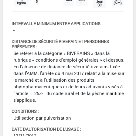
5
Min
Max
5 m
3
Jour
kg/ha
: -
: -
(5 m)
(s)
INTERVALLE MINIMUM ENTRE APPLICATIONS :
-
DISTANCE DE SÉCURITÉ RIVERAIN ET PERSONNES
PRÉSENTES :
Se référer à la catégorie « RIVERAINS » dans la
rubrique « conditions d'emploi générales » ci-dessus.
En l'absence de distance de sécurité riverains fixée
dans l'AMM, l'arrêté du 4 mai 2017 relatif à la mise sur
le marché et à l'utilisation des produits
phytopharmaceutiques et de leurs adjuvants visés à
l'article L. 253-1 du code rural et de la pêche maritime
s'applique.
CONDITIONS :
Utilisation par pulverisation
DATE D'AUTORISATION DE L'USAGE :
12/11/2013