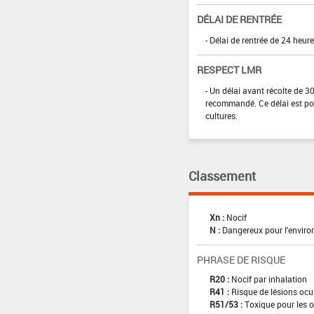
DÉLAI DE RENTRÉE
- Délai de rentrée de 24 heure
RESPECT LMR
- Un délai avant récolte de 30
recommandé. Ce délai est port
cultures.
Classement
Xn :
Nocif
N :
Dangereux pour l'envir
PHRASE DE RISQUE
R20 :
Nocif par inhalation
R41 :
Risque de lésions ocu
R51/53 :
Toxique pour les o