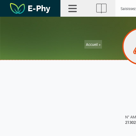
Accueil >
N° A
21302