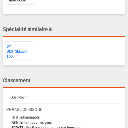
Spécialité similaire à
BESTSELLER
100
Classement
Xn :
Nocif
PHRASE DE RISQUE
R10 :
Inflammable
R36 :
Irritant pour les yeux
R20/22 :
Nocif par inhalation et par ingestion