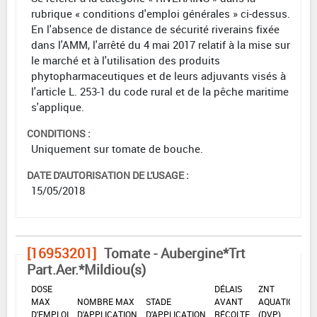
rubrique « conditions d'emploi générales » ci-dessus.
En l'absence de distance de sécurité riverains fixée
dans l'AMM, l'arrêté du 4 mai 2017 relatif à la mise sur
le marché et à l'utilisation des produits
phytopharmaceutiques et de leurs adjuvants visés à
l'article L. 253-1 du code rural et de la pêche maritime
s'applique.
CONDITIONS :
Uniquement sur tomate de bouche.
DATE D'AUTORISATION DE L'USAGE :
15/05/2018
[16953201]
Tomate - Aubergine*Trt
Part.Aer.*Mildiou(s)
DOSE
DÉLAIS
ZNT
MAX
NOMBRE MAX
STADE
AVANT
AQUATIQUE
D'EMPLOI
D'APPLICATION
D'APPLICATION
RÉCOLTE
(DVP)