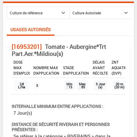
USAGES AUTORISÉS
[16953201]
Tomate - Aubergine*Trt
Part.Aer.*Mildiou(s)
DOSE
DÉLAIS
ZNT
MAX
NOMBRE MAX
STADE
AVANT
AQUATIQUE
D'EMPLOI
D'APPLICATION
D'APPLICATION
RÉCOLTE
(DVP)
2,8
Min
Max
3 Jour
20 m
3
L/ha
: 15
: 85
(s)
(20 m)
INTERVALLE MINIMUM ENTRE APPLICATIONS :
7 Jour(s)
DISTANCE DE SÉCURITÉ RIVERAIN ET PERSONNES
PRÉSENTES :
Se référer à la catégorie « RIVERAINS » dans la