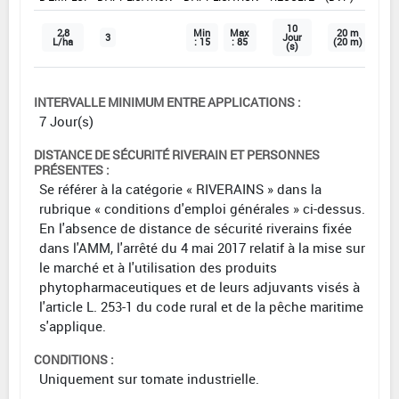
10
2,8
Min
Max
20 m
3
Jour
L/ha
: 15
: 85
(20 m)
(s)
INTERVALLE MINIMUM ENTRE APPLICATIONS :
7 Jour(s)
DISTANCE DE SÉCURITÉ RIVERAIN ET PERSONNES
PRÉSENTES :
Se référer à la catégorie « RIVERAINS » dans la
rubrique « conditions d'emploi générales » ci-dessus.
En l'absence de distance de sécurité riverains fixée
dans l'AMM, l'arrêté du 4 mai 2017 relatif à la mise sur
le marché et à l'utilisation des produits
phytopharmaceutiques et de leurs adjuvants visés à
l'article L. 253-1 du code rural et de la pêche maritime
s'applique.
CONDITIONS :
Uniquement sur tomate industrielle.