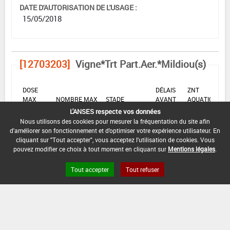
DATE D'AUTORISATION DE L'USAGE :
15/05/2018
[12703203]
Vigne*Trt Part.Aer.*Mildiou(s)
DOSE
DÉLAIS
ZNT
MAX
NOMBRE MAX
STADE
AVANT
AQUATIQUE
D'EMPLOI
D'APPLICATION
D'APPLICATION
RÉCOLTE
(DVP)
L'ANSES respecte vos données
Nous utilisons des cookies pour mesurer la fréquentation du site afin
28
2,8
Min
Max
20 m
d'améliorer son fonctionnement et d'optimiser votre expérience utilisateur. En
2
Jour
L/ha
: -
: -
(-)
(s)
cliquant sur "Tout accepter", vous acceptez l'utilisation de cookies. Vous
pouvez modifier ce choix à tout moment en cliquant sur
Mentions légales
.
INTERVALLE MINIMUM ENTRE APPLICATIONS :
Tout accepter
Tout refuser
8 Jour(s)
DISTANCE DE SÉCURITÉ RIVERAIN ET PERSONNES
PRÉSENTES :
Se référer à la catégorie « RIVERAINS » dans la