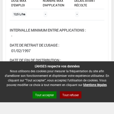
DOSE MAX
NOMBRE MAX
DÉLAIS AVANT
D'EMPLOI
D'APPLICATION
RÉCOLTE
12,5 L/ha
-
-
INTERVALLE MINIMUM ENTRE APPLICATIONS :
-
DATE DE RETRAIT DE L'USAGE :
01/02/1997
DATE DE FIN DE DISTRIBUTION :
-
L'ANSES respecte vos données
Nous utilisons des cookies pour mesurer la fréquentation du site afin
DATE DE FIN D'UTILISATION :
d'améliorer son fonctionnement et d'optimiser votre expérience utilisateur. En
-
cliquant sur "Tout accepter", vous acceptez l'utilisation de cookies. Vous
pouvez modifier ce choix à tout moment en cliquant sur
Mentions légales
.
Tout accepter
Tout refuser