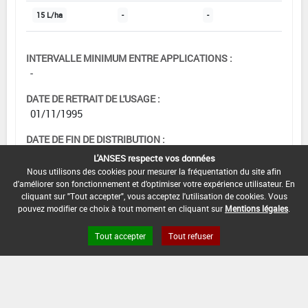
15 L/ha
-
-
INTERVALLE MINIMUM ENTRE APPLICATIONS :
-
DATE DE RETRAIT DE L'USAGE :
01/11/1995
DATE DE FIN DE DISTRIBUTION :
-
L'ANSES respecte vos données
Nous utilisons des cookies pour mesurer la fréquentation du site afin
DATE DE FIN D'UTILISATION :
d'améliorer son fonctionnement et d'optimiser votre expérience utilisateur. En
-
cliquant sur "Tout accepter", vous acceptez l'utilisation de cookies. Vous
pouvez modifier ce choix à tout moment en cliquant sur
Mentions légales
.
Tout accepter
Tout refuser