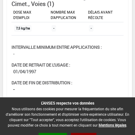
Cimet., Voies (1)
DOSE MAX
NOMBRE MAX
DÉLAIS AVANT
D'EMPLOI
D'APPLICATION
RÉCOLTE
7,5 kg/ha
-
-
INTERVALLE MINIMUM ENTRE APPLICATIONS :
-
DATE DE RETRAIT DE L'USAGE :
01/04/1997
DATE DE FIN DE DISTRIBUTION :
-
DATE DE FIN D'UTILISATION :
L'ANSES respecte vos données
-
Nous utilisons des cookies pour mesurer la fréquentation du site afin
d'améliorer son fonctionnement et d'optimiser votre expérience utilisateur. En
cliquant sur "Tout accepter", vous acceptez l'utilisation de cookies. Vous
pouvez modifier ce choix à tout moment en cliquant sur
Mentions légales
.