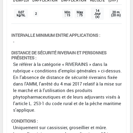
D'EMPLOI
D'APPLICATION
D'APPLICATION
RÉCOLTE
(DVP)
14
0,07
Min
Max
20 m
2
Jour
kg/hL
: 15
: 75
(20 m)
(s)
INTERVALLE MINIMUM ENTRE APPLICATIONS :
-
DISTANCE DE SÉCURITÉ RIVERAIN ET PERSONNES
PRÉSENTES :
Se référer à la catégorie « RIVERAINS » dans la
rubrique « conditions d'emploi générales » ci-dessus.
En l'absence de distance de sécurité riverains fixée
dans l'AMM, l'arrêté du 4 mai 2017 relatif à la mise sur
le marché et à l'utilisation des produits
phytopharmaceutiques et de leurs adjuvants visés à
l'article L. 253-1 du code rural et de la pêche maritime
s'applique.
CONDITIONS :
Uniquement sur cassissier, groseillier et mûre.