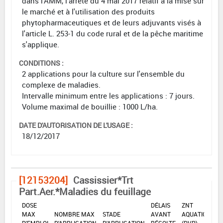
dans l'AMM, l'arrêté du 4 mai 2017 relatif à la mise sur
le marché et à l'utilisation des produits
phytopharmaceutiques et de leurs adjuvants visés à
l'article L. 253-1 du code rural et de la pêche maritime
s'applique.
CONDITIONS :
2 applications pour la culture sur l'ensemble du
complexe de maladies.
Intervalle minimum entre les applications : 7 jours.
Volume maximal de bouillie : 1000 L/ha.
DATE D'AUTORISATION DE L'USAGE :
18/12/2017
[12153204]
Cassissier*Trt
Part.Aer.*Maladies du feuillage
DOSE
DÉLAIS
ZNT
MAX
NOMBRE MAX
STADE
AVANT
AQUATIQUE