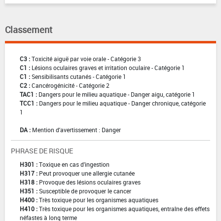
Classement
C3 :
Toxicité aiguë par voie orale - Catégorie 3
C1 :
Lésions oculaires graves et irritation oculaire - Catégorie 1
C1 :
Sensibilisants cutanés - Catégorie 1
C2 :
Cancérogénicité - Catégorie 2
TAC1 :
Dangers pour le milieu aquatique - Danger aigu, catégorie 1
TCC1 :
Dangers pour le milieu aquatique - Danger chronique, catégorie
1
DA :
Mention d'avertissement : Danger
PHRASE DE RISQUE
H301 :
Toxique en cas d'ingestion
H317 :
Peut provoquer une allergie cutanée
H318 :
Provoque des lésions oculaires graves
H351 :
Susceptible de provoquer le cancer
H400 :
Très toxique pour les organismes aquatiques
H410 :
Très toxique pour les organismes aquatiques, entraîne des effets
néfastes à long terme