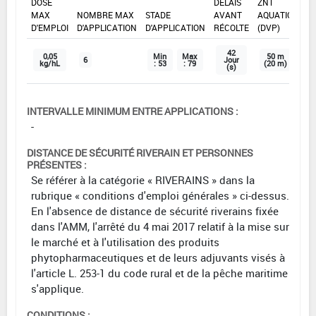
DOSE
DÉLAIS
ZNT
MAX
NOMBRE MAX
STADE
AVANT
AQUATIQUE
D'EMPLOI
D'APPLICATION
D'APPLICATION
RÉCOLTE
(DVP)
42
0,05
Min
Max
50 m
6
Jour
kg/hL
: 53
: 79
(20 m)
(s)
INTERVALLE MINIMUM ENTRE APPLICATIONS :
-
DISTANCE DE SÉCURITÉ RIVERAIN ET PERSONNES
PRÉSENTES :
Se référer à la catégorie « RIVERAINS » dans la
rubrique « conditions d'emploi générales » ci-dessus.
En l'absence de distance de sécurité riverains fixée
dans l'AMM, l'arrêté du 4 mai 2017 relatif à la mise sur
le marché et à l'utilisation des produits
phytopharmaceutiques et de leurs adjuvants visés à
l'article L. 253-1 du code rural et de la pêche maritime
s'applique.
CONDITIONS :