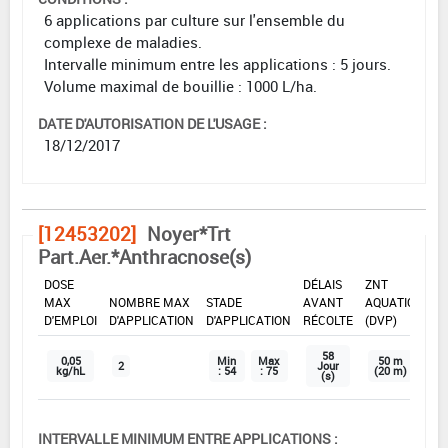
6 applications par culture sur l'ensemble du
complexe de maladies.
Intervalle minimum entre les applications : 5 jours.
Volume maximal de bouillie : 1000 L/ha.
DATE D'AUTORISATION DE L'USAGE :
18/12/2017
[12453202]
Noyer*Trt
Part.Aer.*Anthracnose(s)
DOSE
DÉLAIS
ZNT
MAX
NOMBRE MAX
STADE
AVANT
AQUATIQUE
D'EMPLOI
D'APPLICATION
D'APPLICATION
RÉCOLTE
(DVP)
58
0,05
Min
Max
50 m
2
Jour
kg/hL
: 54
: 75
(20 m)
(s)
INTERVALLE MINIMUM ENTRE APPLICATIONS :