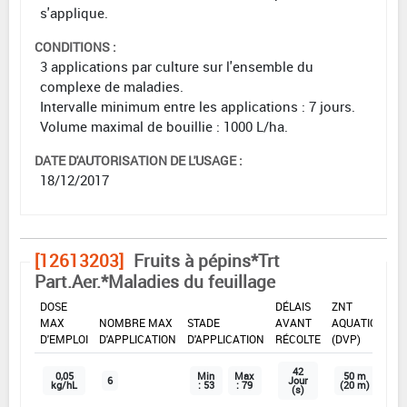
s'applique.
CONDITIONS :
3 applications par culture sur l'ensemble du
complexe de maladies.
Intervalle minimum entre les applications : 7 jours.
Volume maximal de bouillie : 1000 L/ha.
DATE D'AUTORISATION DE L'USAGE :
18/12/2017
[12613203]
Fruits à pépins*Trt
Part.Aer.*Maladies du feuillage
DOSE
DÉLAIS
ZNT
MAX
NOMBRE MAX
STADE
AVANT
AQUATIQUE
D'EMPLOI
D'APPLICATION
D'APPLICATION
RÉCOLTE
(DVP)
42
0,05
Min
Max
50 m
6
Jour
kg/hL
: 53
: 79
(20 m)
(s)