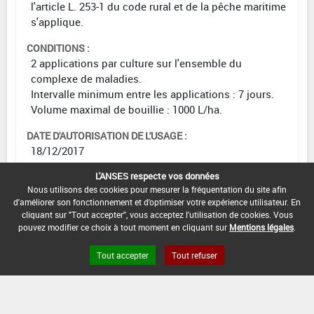
l'article L. 253-1 du code rural et de la pêche maritime
s'applique.
CONDITIONS :
2 applications par culture sur l'ensemble du
complexe de maladies.
Intervalle minimum entre les applications : 7 jours.
Volume maximal de bouillie : 1000 L/ha.
DATE D'AUTORISATION DE L'USAGE :
18/12/2017
L'ANSES respecte vos données
Nous utilisons des cookies pour mesurer la fréquentation du site afin
d'améliorer son fonctionnement et d'optimiser votre expérience utilisateur. En
[12653205]
Prunier*Trt
cliquant sur "Tout accepter", vous acceptez l'utilisation de cookies. Vous
Part.Aer.*Tavelure(s)
pouvez modifier ce choix à tout moment en cliquant sur
Mentions légales
.
DOSE
DÉLAIS
ZNT
Tout accepter
Tout refuser
MAX
NOMBRE MAX
STADE
AVANT
AQUATIQUE
D'EMPLOI
D'APPLICATION
D'APPLICATION
RÉCOLTE
(DVP)
28
0,05
Min
Max
50 m
2
Jour
kg/hL
: 53
: 85
(20 m)
(s)