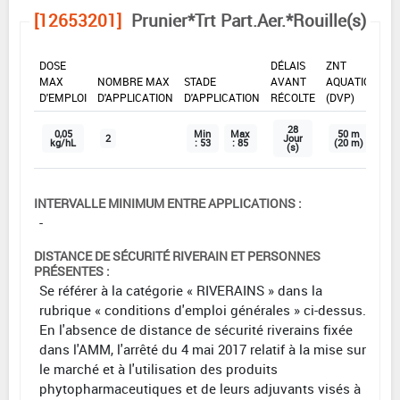
[12653201]
Prunier*Trt Part.Aer.*Rouille(s)
DOSE
DÉLAIS
ZNT
MAX
NOMBRE MAX
STADE
AVANT
AQUATIQUE
D'EMPLOI
D'APPLICATION
D'APPLICATION
RÉCOLTE
(DVP)
28
0,05
Min
Max
50 m
2
Jour
kg/hL
: 53
: 85
(20 m)
(s)
INTERVALLE MINIMUM ENTRE APPLICATIONS :
-
DISTANCE DE SÉCURITÉ RIVERAIN ET PERSONNES
PRÉSENTES :
Se référer à la catégorie « RIVERAINS » dans la
rubrique « conditions d'emploi générales » ci-dessus.
En l'absence de distance de sécurité riverains fixée
dans l'AMM, l'arrêté du 4 mai 2017 relatif à la mise sur
le marché et à l'utilisation des produits
phytopharmaceutiques et de leurs adjuvants visés à