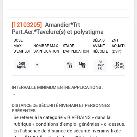
[12103205]
Amandier*Trt
Part.Aer.*Tavelure(s) et polystigma
DOSE
DÉLAIS
ZNT
MAX
NOMBRE MAX
STADE
AVANT
AQUATIQUE
D'EMPLOI
D'APPLICATION
D'APPLICATION
RÉCOLTE
(DVP)
58
0,05
Min
Max
50 m
2
Jour
kg/hL
: 53
: 75
(20 m)
(s)
INTERVALLE MINIMUM ENTRE APPLICATIONS :
-
DISTANCE DE SÉCURITÉ RIVERAIN ET PERSONNES
PRÉSENTES :
Se référer à la catégorie « RIVERAINS » dans la
rubrique « conditions d'emploi générales » ci-dessus.
En l'absence de distance de sécurité riverains fixée