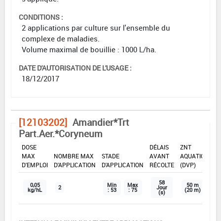
CONDITIONS :
2 applications par culture sur l'ensemble du
complexe de maladies.
Volume maximal de bouillie : 1000 L/ha.
DATE D'AUTORISATION DE L'USAGE :
18/12/2017
[12103202]
Amandier*Trt
Part.Aer.*Coryneum
DOSE
DÉLAIS
ZNT
MAX
NOMBRE MAX
STADE
AVANT
AQUATIQUE
D'EMPLOI
D'APPLICATION
D'APPLICATION
RÉCOLTE
(DVP)
58
0,05
Min
Max
50 m
2
Jour
kg/hL
: 53
: 75
(20 m)
(s)