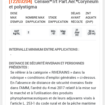
[12203204]
Cerisier*Trt Part.Aer.*Coryneum
et polystigma
DOSE
DÉLAIS
ZNT
MAX
NOMBRE MAX
STADE
AVANT
AQUATIQUE
D'EMPLOI
D'APPLICATION
D'APPLICATION
RÉCOLTE
(DVP)
21
0,07
Min
Max
50 m
2
Jour
kg/hL
: 61
: 85
(20 m)
(s)
INTERVALLE MINIMUM ENTRE APPLICATIONS :
-
DISTANCE DE SÉCURITÉ RIVERAIN ET PERSONNES
PRÉSENTES :
Se référer à la catégorie « RIVERAINS » dans la
rubrique « conditions d'emploi générales » ci-dessus.
En l'absence de distance de sécurité riverains fixée
dans l'AMM, l'arrêté du 4 mai 2017 relatif à la mise sur
le marché et à l'utilisation des produits
phytopharmaceutiques et de leurs adjuvants visés à
l'article L. 253-1 du code rural et de la pêche maritime