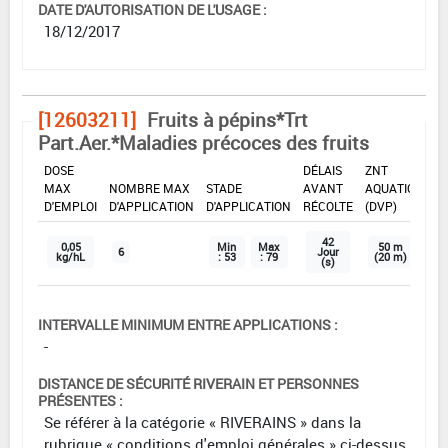
DATE D'AUTORISATION DE L'USAGE :
18/12/2017
[12603211]
Fruits à pépins*Trt
Part.Aer.*Maladies précoces des fruits
DOSE
DÉLAIS
ZNT
MAX
NOMBRE MAX
STADE
AVANT
AQUATIQUE
D'EMPLOI
D'APPLICATION
D'APPLICATION
RÉCOLTE
(DVP)
42
0,05
Min
Max
50 m
6
Jour
kg/hL
: 53
: 79
(20 m)
(s)
INTERVALLE MINIMUM ENTRE APPLICATIONS :
-
DISTANCE DE SÉCURITÉ RIVERAIN ET PERSONNES
PRÉSENTES :
Se référer à la catégorie « RIVERAINS » dans la
rubrique « conditions d'emploi générales » ci-dessus.