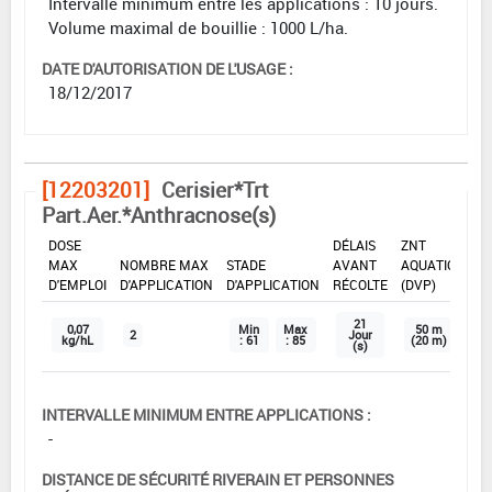
Intervalle minimum entre les applications : 10 jours.
Volume maximal de bouillie : 1000 L/ha.
DATE D'AUTORISATION DE L'USAGE :
18/12/2017
[12203201]
Cerisier*Trt
Part.Aer.*Anthracnose(s)
DOSE
DÉLAIS
ZNT
MAX
NOMBRE MAX
STADE
AVANT
AQUATIQUE
D'EMPLOI
D'APPLICATION
D'APPLICATION
RÉCOLTE
(DVP)
21
0,07
Min
Max
50 m
2
Jour
kg/hL
: 61
: 85
(20 m)
(s)
INTERVALLE MINIMUM ENTRE APPLICATIONS :
-
DISTANCE DE SÉCURITÉ RIVERAIN ET PERSONNES