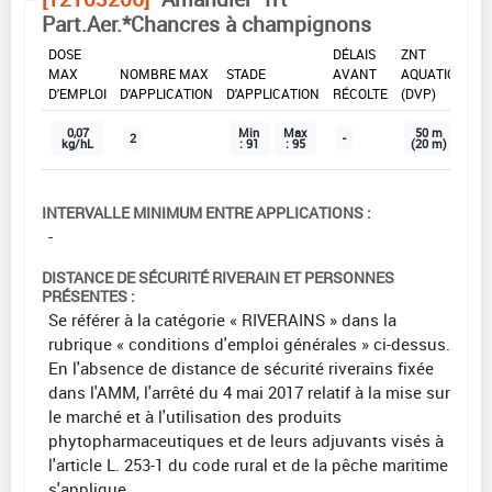
Part.Aer.*Chancres à champignons
DOSE
DÉLAIS
ZNT
MAX
NOMBRE MAX
STADE
AVANT
AQUATIQUE
D'EMPLOI
D'APPLICATION
D'APPLICATION
RÉCOLTE
(DVP)
0,07
Min
Max
50 m
2
-
kg/hL
: 91
: 95
(20 m)
INTERVALLE MINIMUM ENTRE APPLICATIONS :
-
DISTANCE DE SÉCURITÉ RIVERAIN ET PERSONNES
PRÉSENTES :
Se référer à la catégorie « RIVERAINS » dans la
rubrique « conditions d'emploi générales » ci-dessus.
En l'absence de distance de sécurité riverains fixée
dans l'AMM, l'arrêté du 4 mai 2017 relatif à la mise sur
le marché et à l'utilisation des produits
phytopharmaceutiques et de leurs adjuvants visés à
l'article L. 253-1 du code rural et de la pêche maritime
s'applique.