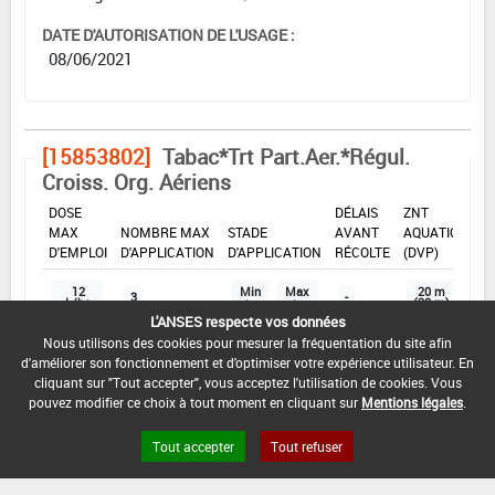
DATE D'AUTORISATION DE L'USAGE :
08/06/2021
[15853802]
Tabac*Trt Part.Aer.*Régul.
Croiss. Org. Aériens
DOSE
DÉLAIS
ZNT
MAX
NOMBRE MAX
STADE
AVANT
AQUATIQUE
D'EMPLOI
D'APPLICATION
D'APPLICATION
RÉCOLTE
(DVP)
12
Min
Max
20 m
3
-
L/ha
: -
: -
(20 m)
L'ANSES respecte vos données
Nous utilisons des cookies pour mesurer la fréquentation du site afin
d'améliorer son fonctionnement et d'optimiser votre expérience utilisateur. En
INTERVALLE MINIMUM ENTRE APPLICATIONS :
cliquant sur "Tout accepter", vous acceptez l'utilisation de cookies. Vous
5 Jour(s)
pouvez modifier ce choix à tout moment en cliquant sur
Mentions légales
.
DISTANCE DE SÉCURITÉ RIVERAIN ET PERSONNES
Tout accepter
Tout refuser
PRÉSENTES :
Se référer à la catégorie « RIVERAINS » dans la