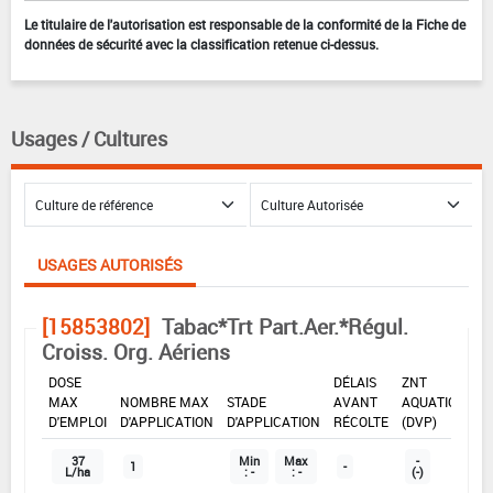
Le titulaire de l'autorisation est responsable de la conformité de la Fiche de
données de sécurité avec la classification retenue ci-dessus.
Usages / Cultures
USAGES AUTORISÉS
[15853802]
Tabac*Trt Part.Aer.*Régul.
Croiss. Org. Aériens
DOSE
DÉLAIS
ZNT
MAX
NOMBRE MAX
STADE
AVANT
AQUATIQUE
D'EMPLOI
D'APPLICATION
D'APPLICATION
RÉCOLTE
(DVP)
37
Min
Max
-
1
-
L/ha
: -
: -
(-)