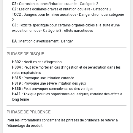
C2 :
Corrosion cutanée/irritation cutanée - Catégorie 2
C2 :
Lésions oculaires graves et irritation oculaire - Catégorie 2
TCC2 :
Dangers pour le milieu aquatique - Danger chronique, catégorie
2
C3 :
Toxicité spécifique pour certains organes cibles à la suite d'une
exposition unique - Catégorie 3 : effets narcotiques
DA :
Mention d'avertissement : Danger
PHRASE DE RISQUE
H302 :
Nocif en cas d'ingestion
H304 :
Peut être mortel en cas d'ingestion et de pénétration dans les
voies respiratoires
H315 :
Provoque une irritation cutanée
H319 :
Provoque une sévère irritation des yeux
H336 :
Peut provoquer somnolence ou des vertiges
H411 :
Toxique pour les organismes aquatiques, entraîne des effets à
long terme
PHRASE DE PRUDENCE
Pour les informations concernant les phrases de prudence se référer à
l'étiquetage du produit.