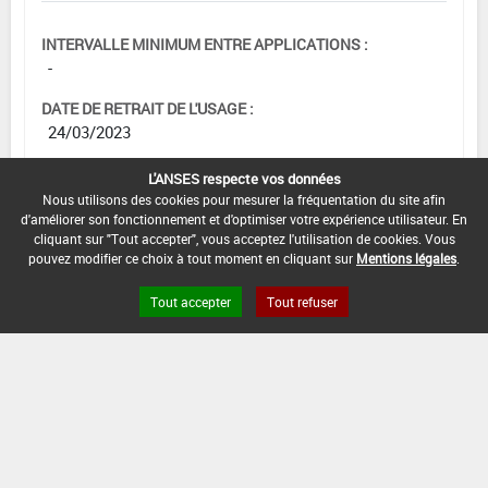
INTERVALLE MINIMUM ENTRE APPLICATIONS :
-
DATE DE RETRAIT DE L'USAGE :
24/03/2023
DATE DE FIN DE DISTRIBUTION :
L'ANSES respecte vos données
24/06/2023
Nous utilisons des cookies pour mesurer la fréquentation du site afin
d'améliorer son fonctionnement et d'optimiser votre expérience utilisateur. En
DATE DE FIN D'UTILISATION :
cliquant sur "Tout accepter", vous acceptez l'utilisation de cookies. Vous
pouvez modifier ce choix à tout moment en cliquant sur
Mentions légales
.
24/03/2024
Tout accepter
Tout refuser
[12703207]
Vigne*Trt Part.Aer.*Rougeot
parasitaire
DOSE MAX
NOMBRE MAX
DÉLAIS AVANT
D'EMPLOI
D'APPLICATION
RÉCOLTE
0,3 L/ha
2
30 Jour (s)